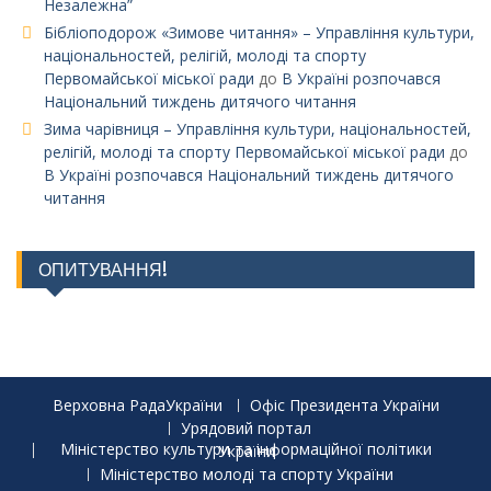
Незалежна”
Бібліоподорож «Зимове читання» – Управління культури,
національностей, релігій, молоді та спорту
Первомайської міської ради
до
В Україні розпочався
Національний тиждень дитячого читання
Зима чарівниця – Управління культури, національностей,
релігій, молоді та спорту Первомайської міської ради
до
В Україні розпочався Національний тиждень дитячого
читання
ОПИТУВАННЯ!
Верховна РадаУкраїни
Офіс Президента України
Урядовий портал
Міністерство культури та інформаційної політики України
Міністерство молоді та спорту України