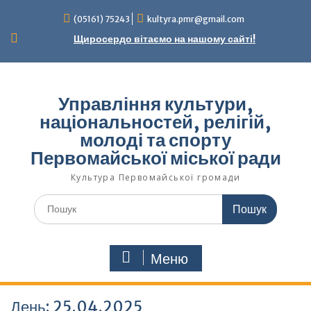
Перейти
(05161) 75243
kultyra.pmr@gmail.com
до
вмісту
Щиросердо вітаємо на нашому сайті!
Управління культури,
національностей, релігій,
молоді та спорту
Первомайської міської ради
Культура Первомайcької громади
Шукати:
Меню
День:
25.04.2025