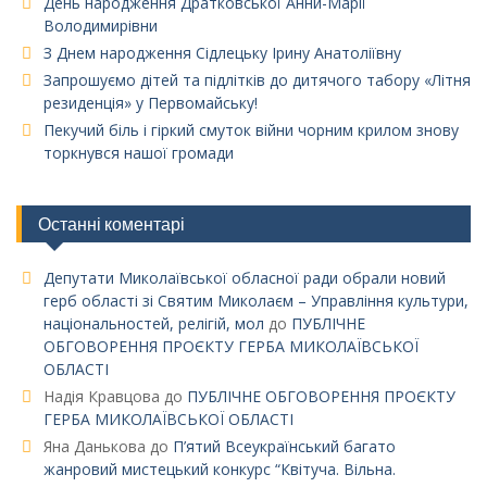
День народження Дратковської Анни-Марії
Володимирівни
З Днем народження Сідлецьку Ірину Анатоліївну
Запрошуємо дітей та підлітків до дитячого табору «Літня
резиденція» у Первомайську!
Пекучий біль і гіркий смуток війни чорним крилом знову
торкнувся нашої громади
Останні коментарі
Депутати Миколаївської обласної ради обрали новий
герб області зі Святим Миколаєм – Управління культури,
національностей, релігій, мол
до
ПУБЛІЧНЕ
ОБГОВОРЕННЯ ПРОЄКТУ ГЕРБА МИКОЛАЇВСЬКОЇ
ОБЛАСТІ
Надія Кравцова
до
ПУБЛІЧНЕ ОБГОВОРЕННЯ ПРОЄКТУ
ГЕРБА МИКОЛАЇВСЬКОЇ ОБЛАСТІ
Яна Данькова
до
П’ятий Всеукраїнський багато
жанровий мистецький конкурс “Квітуча. Вільна.