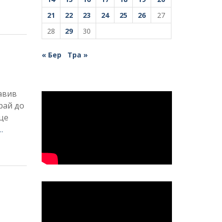
21
22
23
24
25
26
27
28
29
30
« Бер
Тра »
авив
рай до
це
…