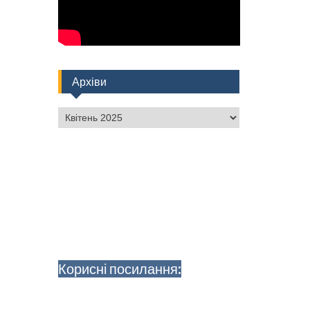
Архіви
Архіви
Корисні посилання: