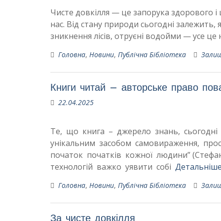
Чисте довкілля — це запорука здорового і щ
нас. Від стану природи сьогодні залежить, я
зникнення лісів, отруєні водойми — усе це 
Головна
,
Новини
,
Публічна Бібліотека
Зали
Книги читай – авторське право пов
22.04.2025
Те, що книга – джерело знань, сьогодні 
унікальним засобом самовираження, просв
початок початків кожної людини” (Стеф
технологій важко уявити собі
Детальніше
Головна
,
Новини
,
Публічна Бібліотека
Зали
За чисте довкілля