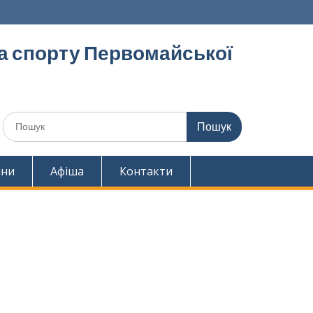
та спорту Первомайської
Шукати:
ини
Афіша
Контакти