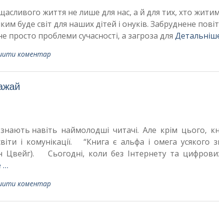
асливого життя не лише для нас, а й для тих, хто житим
ким буде світ для наших дітей і онуків. Забруднене повіт
не просто проблеми сучасності, а загроза для
Детальніш
шити коментар
ажай
знають навіть наймолодші читачі. Але крім цього, к
іти і комунікації. “Книга є альфа і омега усякого з
ан Цвейг). Сьогодні, коли без Інтернету та цифров
 …
шити коментар