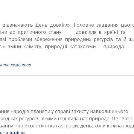
і відзначають День довкілля. Головне завдання цьог
раїни до критичного стану довкілля в країні та
зі проблеми збереження природних ресурсів та й ж
тні зміни клімату, природні катаклізми – природа
шити коментар
днання народів планети у справі захисту навколишнього
родних ресурсів , якими наділила нас природа. Це свято 
дування про екологічні катастрофи, день, коли кожна лю
етальніше …