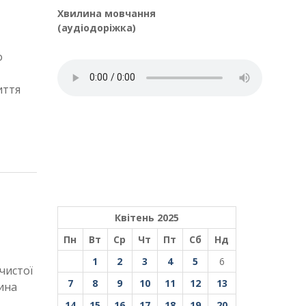
Хвилина мовчання
(аудіодоріжка)
о
иття
Квітень 2025
Пн
Вт
Ср
Чт
Пт
Сб
Нд
1
2
3
4
5
6
чистої
7
8
9
10
11
12
13
дина
14
15
16
17
18
19
20