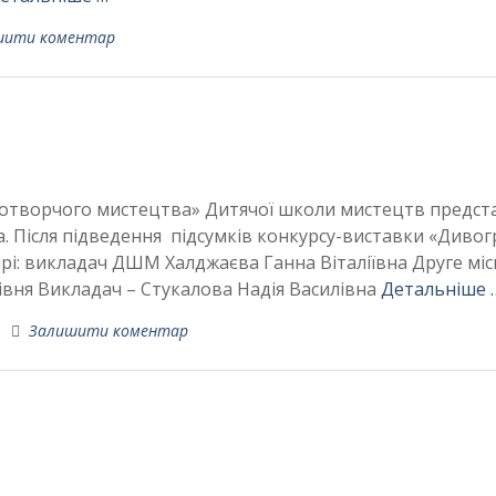
шити коментар
азотворчого мистецтва» Дитячої школи мистецтв предст
а. Після підведення підсумків конкурсу-виставки «Дивог
рі: викладач ДШМ Халджаєва Ганна Віталіївна Друге міс
рівня Викладач – Стукалова Надія Василівна
Детальніше 
Залишити коментар