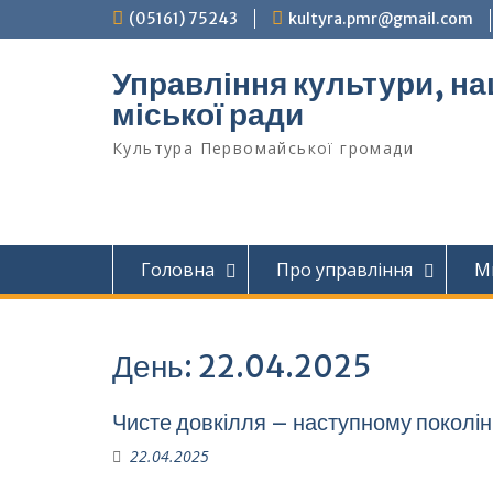
Перейти
(05161) 75243
kultyra.pmr@gmail.com
до
вмісту
Управління культури, на
міської ради
Культура Первомайcької громади
Головна
Про управління
М
День:
22.04.2025
Чисте довкілля – наступному поколі
22.04.2025