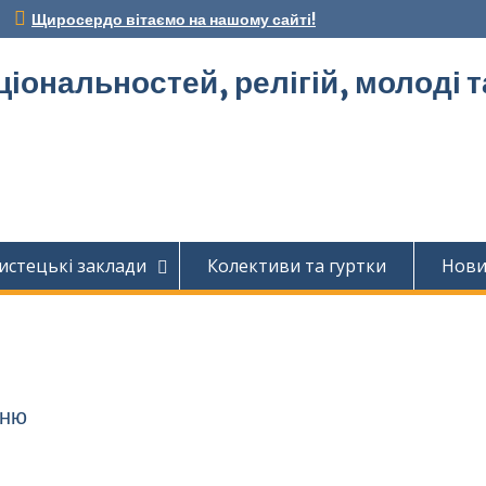
Щиросердо вітаємо на нашому сайті!
ціональностей, релігій, молоді 
истецькі заклади
Колективи та гуртки
Нов
нню