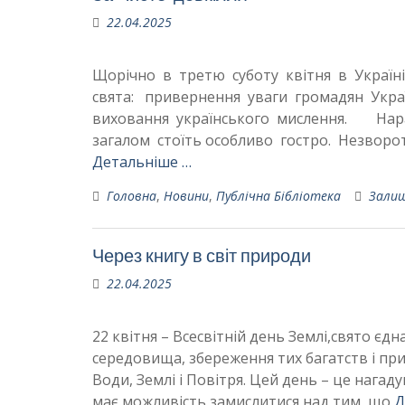
22.04.2025
Щорічно в третю суботу квітня в Україн
свята: привернення уваги громадян Ук
виховання українського мислення. Нара
загалом стоїть особливо гостро. Незворо
Детальніше …
Головна
,
Новини
,
Публічна Бібліотека
Зали
Через книгу в світ природи
22.04.2025
22 квітня – Всесвітній день Землі,свято є
середовища, збереження тих багатств і при
Води, Землі і Повітря. Цей день – це нага
має можливість замислитися над тим, що
Д