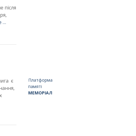
е після
ря,
е …
Платформа
нига є
памяті
нання,
МЕМОРІАЛ
их