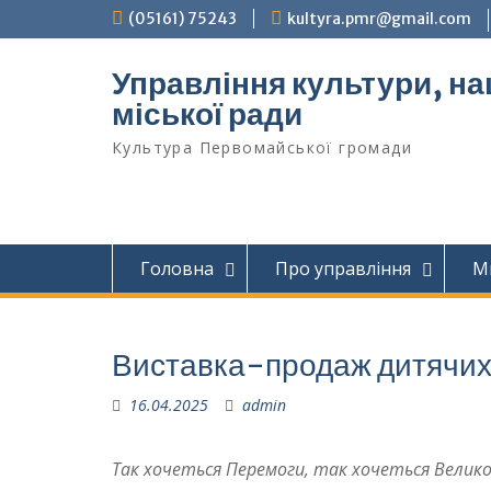
Перейти
(05161) 75243
kultyra.pmr@gmail.com
до
вмісту
Управління культури, на
міської ради
Культура Первомайcької громади
Головна
Про управління
М
Виставка-продаж дитячих
16.04.2025
admin
Так хочеться Перемоги, так хочеться Велико