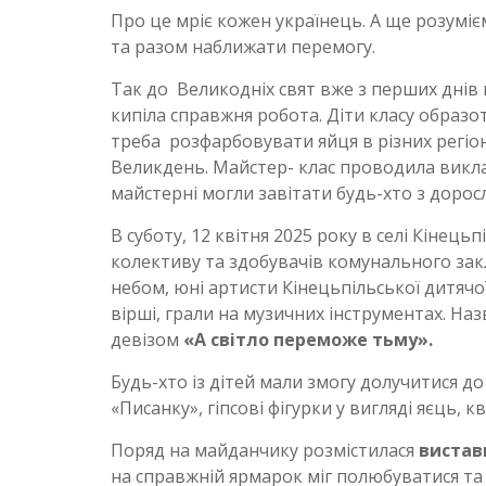
Про це мріє кожен українець. А ще розум
та разом наближати перемогу.
Так до Великодніх свят вже з перших днів 
кипіла справжня робота. Діти класу образ
треба розфарбовувати яйця в різних регіона
Великдень. Майстер- клас проводила викла
майстерні могли завітати будь-хто з доросли
В суботу, 12 квітня 2025 року в селі Кінець
колективу та здобувачів комунального зак
небом, юні артисти Кінецьпільської дитячо
вірші, грали на музичних інструментах. На
девізом
«А світло переможе тьму».
Будь-хто із дітей мали змогу долучитися д
«Писанку», гіпсові фігурки у вигляді яєць, к
Поряд на майданчику розмістилася
вистав
на справжній ярмарок міг полюбуватися та 