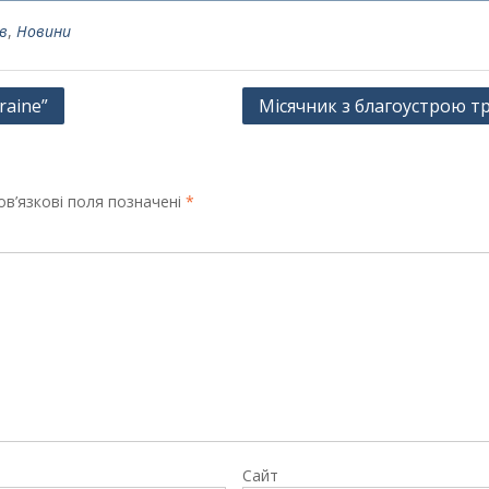
в
,
Новини
raine”
Місячник з благоустрою т
в’язкові поля позначені
*
Сайт