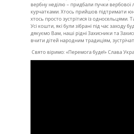
вербну неділю – придбали пучки вербової 
курчатками. Хтось прийшов підтримати юни
хтось просто зустрітися із односельцями. Т
Усі кошти, які були зібрані під час заходу
дякуємо Вам, наші рідні Захисники та Захис
вчити дітей народним традиціям, зустрічати
Свято віримо: «Перемога буде!» Слава Украї