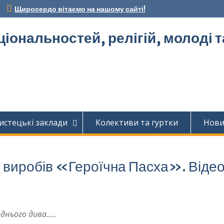
Щиросердо вітаємо на нашому сайті!
ціональностей, релігій, молоді 
истецькі заклади
Колективи та гуртки
Нов
 виробів «Героїчна Пасха». Віде
днього дива…..