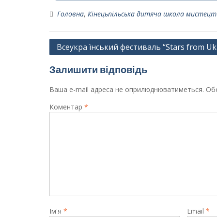
Головна
,
Кінецьпільська дитяча школа мистецт
Навігація
Всеукра їнський фестиваль “Stars from Uk
записів
Залишити відповідь
Ваша e-mail адреса не оприлюднюватиметься.
Обо
Коментар
*
Ім'я
*
Email
*