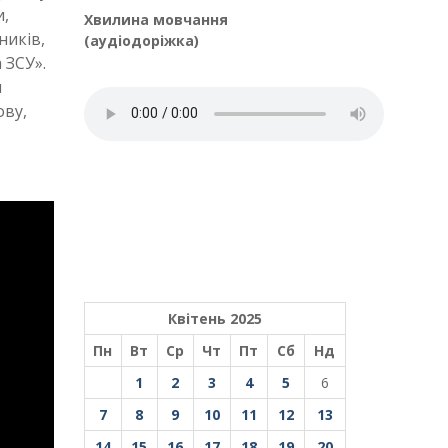
и,
Хвилина мовчання
ників,
(аудіодоріжка)
 ЗСУ».
и
ову,
Квітень 2025
Пн
Вт
Ср
Чт
Пт
Сб
Нд
1
2
3
4
5
6
7
8
9
10
11
12
13
14
15
16
17
18
19
20