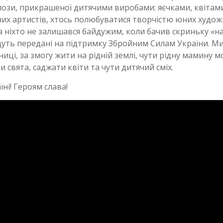
лози, прикрашеної дитячими виробами: яєчками, квітам
х артистів, хтось полюбуватися творчістю юних худож
а ніхто не залишався байдужим, коли бачив скриньку «на
 будуть передані на підтримку Збройним Силам України. М
ниці, за змогу жити на рідній землі, чути рідну мамину м
 свята, саджати квіти та чути дитячий сміх.
ні! Героям слава!