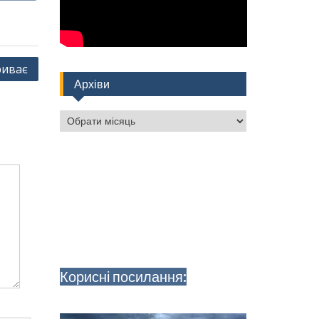
риває
Архіви
Архіви
Корисні посилання: