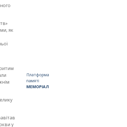
дного
цтв»
ми, як
ньої
критим
Платформа
али
памяті
жнім
МЕМОРІАЛ
велику
 завітав
ркви у