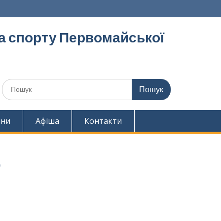
та спорту Первомайської
Шукати:
ини
Афіша
Контакти
о