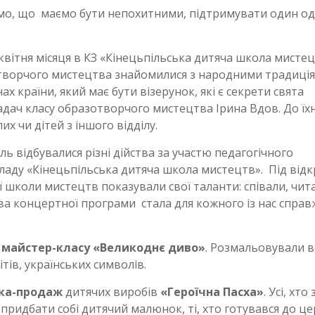
іємо, що маємо бути непохитними, підтримувати один о
квітня місяця в КЗ «Кінецьпільська дитяча школа мисте
отворчого мистецтва знайомилися з народними традиція
х країни, який має бути візерунок, які є секрети свята
дач класу образотворчого мистецтва Ірина Вдов. До їх
х чи дітей з іншого відділу.
піль відбувалися різні дійства за участю педагогічного
ладу «Кінецьпільська дитяча школа мистецтв». Під від
ї школи мистецтв показували свої таланти: співали, чит
зва концертної програми стала для кожного із нас справ
о
майстер-класу «Великоднє диво»
. Розмальовували 
вітів, українських символів.
ка-продаж
дитячих виробів
«Героїчна Пасха»
. Усі, хто
придбати собі дитячий малюнок, ті, хто готувався до це