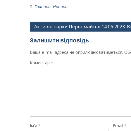
Головна
,
Новини
Навігація
Активні парки Первомайськ 14 06 2023. В
записів
Залишити відповідь
Ваша e-mail адреса не оприлюднюватиметься.
Обо
Коментар
*
Ім'я
*
Email
*