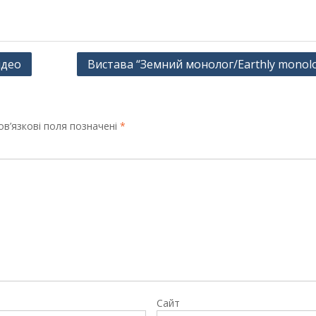
ідео
Вистава “Земний монолог/Earthly monol
в’язкові поля позначені
*
Сайт