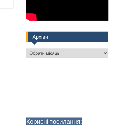
Архіви
Архіви
Корисні посилання: