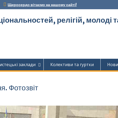
Щиросердо вітаємо на нашому сайті!
ціональностей, релігій, молоді 
истецькі заклади
Колективи та гуртки
Нов
ня. Фотозвіт