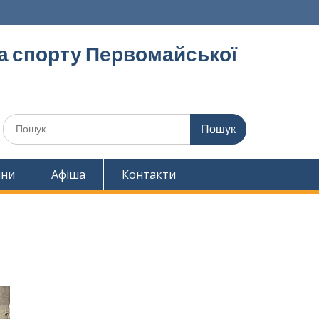
та спорту Первомайської
Шукати:
ини
Афіша
Контакти