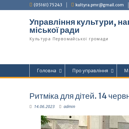
Перейти
(05161) 75243
kultyra.pmr@gmail.com
до
вмісту
Управління культури, на
міської ради
Культура Первомайcької громади
Головна
Про управління
М
Ритміка для дітей. 14 черв
14.06.2023
admin