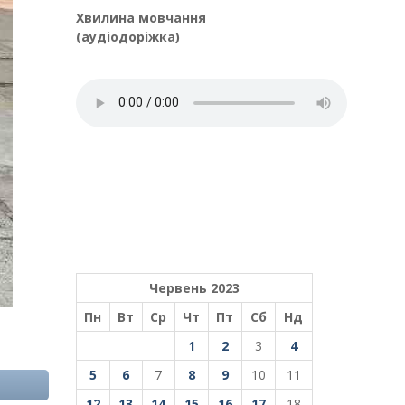
Хвилина мовчання
(аудіодоріжка)
Червень 2023
Пн
Вт
Ср
Чт
Пт
Сб
Нд
1
2
3
4
5
6
7
8
9
10
11
12
13
14
15
16
17
18