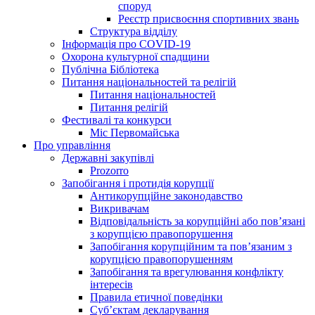
споруд
Реєстр присвоєння спортивних звань
Структура відділу
Інформація про COVID-19
Охорона культурної спадщини
Публічна Бібліотека
Питання національностей та релігій
Питання національностей
Питання релігій
Фестивалі та конкурси
Міс Первомайська
Про управління
Державні закупівлі
Prozorro
Запобігання і протидія корупції
Антикорупційне законодавство
Викривачам
Відповідальність за корупційні або пов’язані
з корупцією правопорушення
Запобігання корупційним та пов’язаним з
корупцією правопорушенням
Запобігання та врегулювання конфлікту
інтересів
Правила етичної поведінки
Суб’єктам декларування