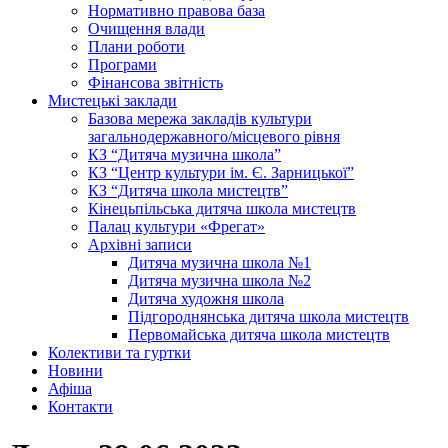
Нормативно правова база
Очищення влади
Плани роботи
Програми
Фінансова звітність
Мистецькі заклади
Базова мережа закладів культури
загальнодержавного/місцевого рівня
КЗ “Дитяча музична школа”
КЗ “Центр культури ім. Є. Зарницької”
КЗ “Дитяча школа мистецтв”
Кінецьпільська дитяча школа мистецтв
Палац культури «Фрегат»
Архівні записи
Дитяча музична школа №1
Дитяча музична школа №2
Дитяча художня школа
Підгороднянська дитяча школа мистецтв
Первомайська дитяча школа мистецтв
Колективи та гуртки
Новини
Афіша
Контакти