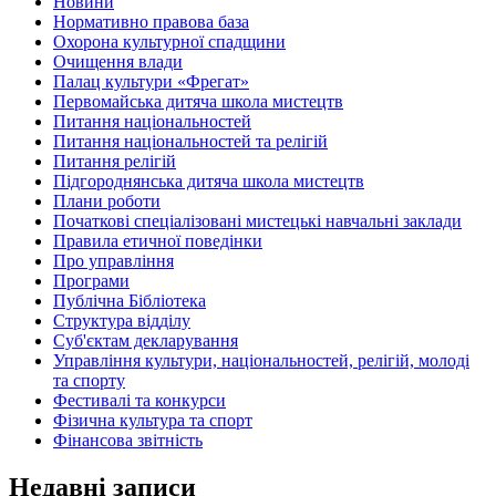
Новини
Нормативно правова база
Охорона культурної спадщини
Очищення влади
Палац культури «Фрегат»
Первомайська дитяча школа мистецтв
Питання національностей
Питання національностей та релігій
Питання релігій
Підгороднянська дитяча школа мистецтв
Плани роботи
Початкові спеціалізовані мистецькі навчальні заклади
Правила етичної поведінки
Про управління
Програми
Публічна Бібліотека
Структура відділу
Суб'єктам декларування
Управління культури, національностей, релігій, молоді
та спорту
Фестивалі та конкурси
Фізична культура та спорт
Фінансова звітність
Недавні записи