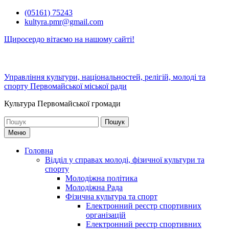
Перейти
(05161) 75243
до
kultyra.pmr@gmail.com
вмісту
Щиросердо вітаємо на нашому сайті!
Управління культури, національностей, релігій, молоді та
спорту Первомайської міської ради
Культура Первомайcької громади
Шукати:
Меню
Головна
Відділ у справах молоді, фізичної культури та
спорту
Молодіжна політика
Молодіжна Рада
Фізична культура та спорт
Електронний реєстр спортивних
організацій
Електронний реєстр спортивних