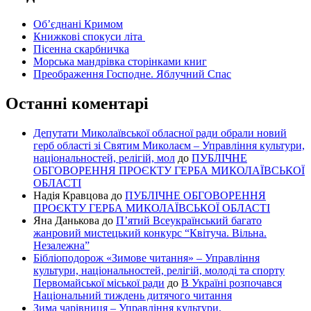
Об’єднані Кримом
Книжкові спокуси літа
Пісенна скарбничка
Морська мандрівка сторінками книг
Преображення Господне. Яблучний Спас
Останні коментарі
Депутати Миколаївської обласної ради обрали новий
герб області зі Святим Миколаєм – Управління культури,
національностей, релігій, мол
до
ПУБЛІЧНЕ
ОБГОВОРЕННЯ ПРОЄКТУ ГЕРБА МИКОЛАЇВСЬКОЇ
ОБЛАСТІ
Надія Кравцова
до
ПУБЛІЧНЕ ОБГОВОРЕННЯ
ПРОЄКТУ ГЕРБА МИКОЛАЇВСЬКОЇ ОБЛАСТІ
Яна Данькова
до
П’ятий Всеукраїнський багато
жанровий мистецький конкурс “Квітуча. Вільна.
Незалежна”
Бібліоподорож «Зимове читання» – Управління
культури, національностей, релігій, молоді та спорту
Первомайської міської ради
до
В Україні розпочався
Національний тиждень дитячого читання
Зима чарівниця – Управління культури,