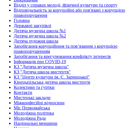
Відділ у справах молоді, фізичної культури та спорту
Відповідальність за корупційні або пов'язані з корупцією
правопорушення
Головна
Державні закупівлі
Дитяча музична школа №1
Дитяча музична школа №2
Дитяча художня школа
Запобігання корупційним та пов’язаним з корупцією
правопорушенням
Запобігання та врегулювання конфлікту інтересів
Інформація про COVID-19
КЗ "Дитяча музична школа"
КЗ "Дитяча школа мистецтв"
КЗ "Центр культури ім. Є. Зарницької"
Кінецьпільська дитяча школа мистецтв
Колективи та гуртки
Контакти
Мистецькі заклади
Міжконфесійні відносини
Міс Первомайська
Молодіжна політика
Молодіжна Рада
Національні меншини