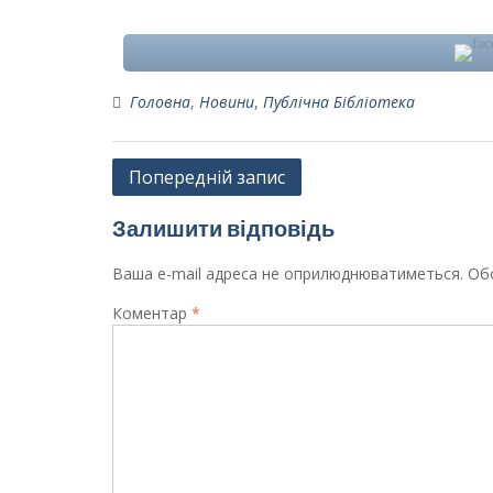
Головна
,
Новини
,
Публічна Бібліотека
Навігація
Попередній запис
записів
Залишити відповідь
Ваша e-mail адреса не оприлюднюватиметься.
Обо
Коментар
*