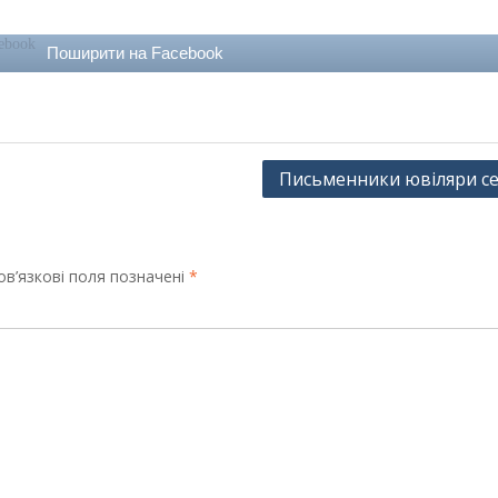
Поширити на Facebook
Письменники ювіляри с
в’язкові поля позначені
*