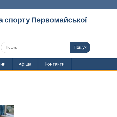
та спорту Первомайської
Шукати:
ини
Афіша
Контакти