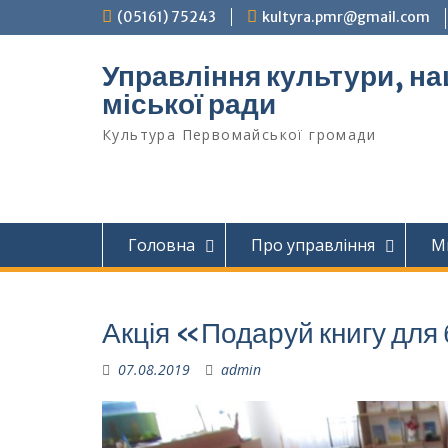
Перейти
(05161) 75243
kultyra.pmr@gmail.com
до
вмісту
Управління культури, на
міської ради
Культура Первомайcької громади
Головна
Про управління
М
Акція «Подаруй книгу для
07.08.2019
admin