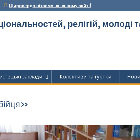
Щиросердо вітаємо на нашому сайті!
ціональностей, релігій, молоді 
истецькі заклади
Колективи та гуртки
Нов
 бійця»