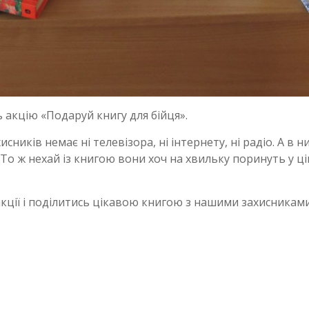
 акцію «Подаруй книгу для бійця».
ників немає ні телевізора, ні інтернету, ні радіо. А в ни
 То ж нехай із книгою вони хоч на хвильку поринуть у ц
кції і поділитись цікавою книгою з нашими захисниками