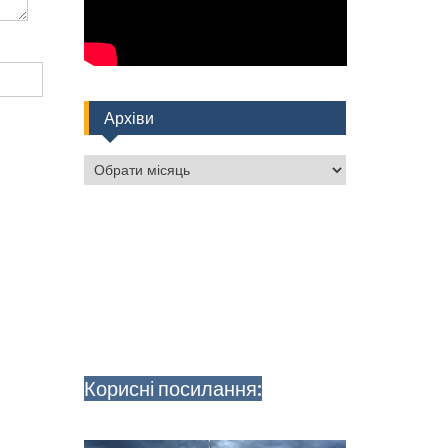
Архіви
Архіви
Корисні посилання: