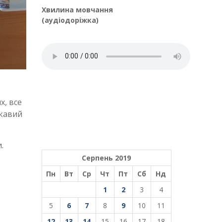
Хвилина мовчання
(аудіодоріжка)
х, все
ікавий
.
Серпень 2019
Пн
Вт
Ср
Чт
Пт
Сб
Нд
1
2
3
4
5
6
7
8
9
10
11
12
13
14
15
16
17
18