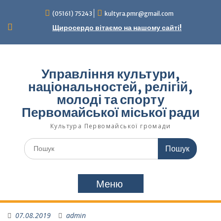
Перейти
(05161) 75243
kultyra.pmr@gmail.com
до
вмісту
Щиросердо вітаємо на нашому сайті!
Управління культури,
національностей, релігій,
молоді та спорту
Первомайської міської ради
Культура Первомайcької громади
Шукати:
Меню
07.08.2019
admin