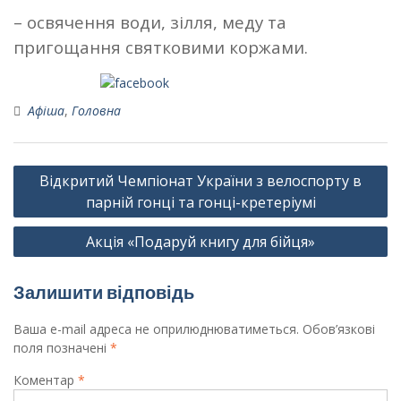
– освячення води, зілля, меду та
пригощання святковими коржами.
Поширити на Facebook
Афіша
,
Головна
Навігація
Відкритий Чемпіонат України з велоспорту в
записів
парній гонці та гонці-кретеріумі
Акція «Подаруй книгу для бійця»
Залишити відповідь
Ваша e-mail адреса не оприлюднюватиметься.
Обов’язкові
поля позначені
*
Коментар
*