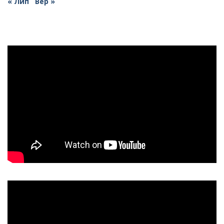
« Лип
Вер »