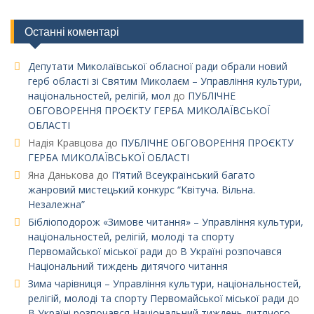
Останні коментарі
Депутати Миколаївської обласної ради обрали новий
герб області зі Святим Миколаєм – Управління культури,
національностей, релігій, мол
до
ПУБЛІЧНЕ
ОБГОВОРЕННЯ ПРОЄКТУ ГЕРБА МИКОЛАЇВСЬКОЇ
ОБЛАСТІ
Надія Кравцова
до
ПУБЛІЧНЕ ОБГОВОРЕННЯ ПРОЄКТУ
ГЕРБА МИКОЛАЇВСЬКОЇ ОБЛАСТІ
Яна Данькова
до
П’ятий Всеукраїнський багато
жанровий мистецький конкурс “Квітуча. Вільна.
Незалежна”
Бібліоподорож «Зимове читання» – Управління культури,
національностей, релігій, молоді та спорту
Первомайської міської ради
до
В Україні розпочався
Національний тиждень дитячого читання
Зима чарівниця – Управління культури, національностей,
релігій, молоді та спорту Первомайської міської ради
до
В Україні розпочався Національний тиждень дитячого