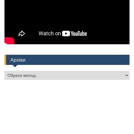
Архіви
Архіви