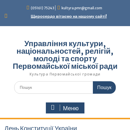
Перейти
(05161) 75243
kultyra.pmr@gmail.com
до
вмісту
Щиросердо вітаємо на нашому сайті!
Управління культури,
національностей, релігій,
молоді та спорту
Первомайської міської ради
Культура Первомайcької громади
Шукати:
Меню
День Конституції України