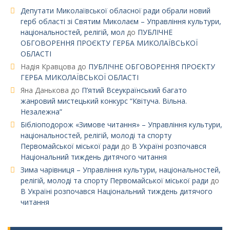
Депутати Миколаївської обласної ради обрали новий
герб області зі Святим Миколаєм – Управління культури,
національностей, релігій, мол
до
ПУБЛІЧНЕ
ОБГОВОРЕННЯ ПРОЄКТУ ГЕРБА МИКОЛАЇВСЬКОЇ
ОБЛАСТІ
Надія Кравцова
до
ПУБЛІЧНЕ ОБГОВОРЕННЯ ПРОЄКТУ
ГЕРБА МИКОЛАЇВСЬКОЇ ОБЛАСТІ
Яна Данькова
до
П’ятий Всеукраїнський багато
жанровий мистецький конкурс “Квітуча. Вільна.
Незалежна”
Бібліоподорож «Зимове читання» – Управління культури,
національностей, релігій, молоді та спорту
Первомайської міської ради
до
В Україні розпочався
Національний тиждень дитячого читання
Зима чарівниця – Управління культури, національностей,
релігій, молоді та спорту Первомайської міської ради
до
В Україні розпочався Національний тиждень дитячого
читання