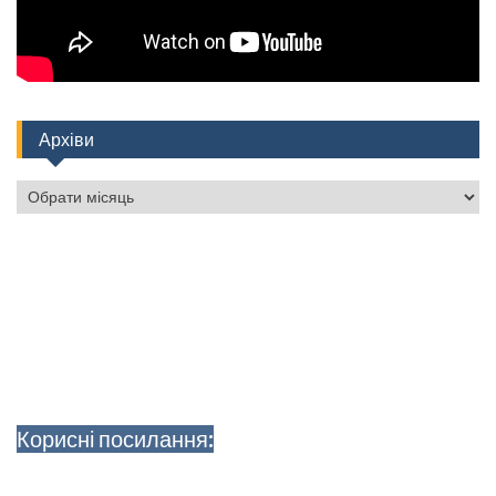
Архіви
Архіви
Корисні посилання: