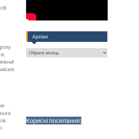
сіб
Архіви
троху
Архіви
и,
певна!
масаж.
не
ська
Корисні посилання:
ків
ї