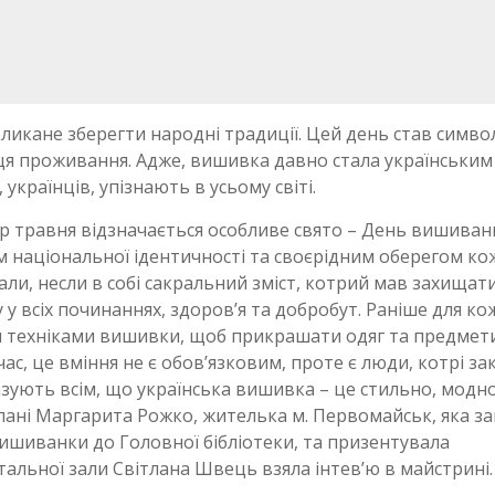
ликане зберегти народні традиції. Цей день став симв
ісця проживання. Адже, вишивка давно стала українським
країнців, упізнають в усьому світі.
ер травня відзначається особливе свято – День вишиван
 національної ідентичності та своєрідним оберегом ко
али, несли в собі сакральний зміст, котрий мав захищат
у всіх починаннях, здоров’я та добробут. Раніше для ко
ми техніками вишивки, щоб прикрашати одяг та предмет
с, це вміння не є обов’язковим, проте є люди, котрі за
казують всім, що українська вишивка – це стильно, модно
пані Маргарита Рожко, жителька м. Первомайськ, яка за
вишиванки до Головної бібліотеки, та призентувала
итальної зали Світлана Швець взяла інтев’ю в майстрині.