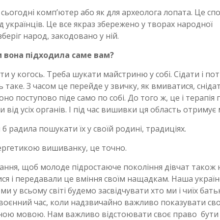
ьогодні комп’ютер або як для археолога лопата. Це спо
яд українців. Це все якраз збережено у творах народної
зберіг народ, закодовано у ній.
и вона підходила саме вам?
ти у когось. Треба шукати майстриню у собі. Сідати і по
таке. З часом це перейде у звичку, як вмиватися, снідат
оно поступово піде само по собі. До того ж, це і терапія 
 від усіх органів. І під час вишивки ця область отримує 
б радила пошукати їх у своїй родині, традиціях.
ергетикою вишиванку, це точно.
ння, щоб молоде підростаюче покоління дівчат також 
ся і передавали це вміння своїм нащадкам. Наша україн
ми у всьому світі будемо засвідчувати хто ми і чиїх бать
 воєнний час, коли надзвичайно важливо показувати сво
ідною мовою. Нам важливо відстоювати своє право бути