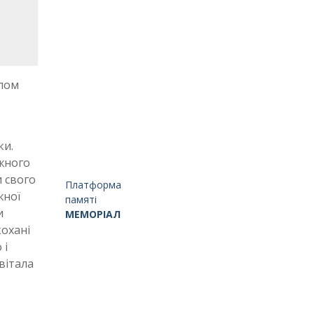
олом
ки.
жного
и свого
Платформа
жної
памяті
и
МЕМОРІАЛ
кохані
 і
вітала