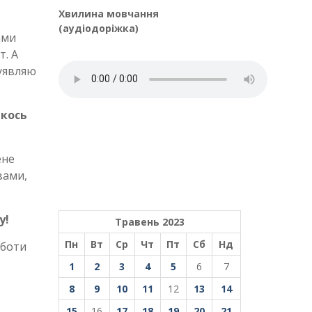
Хвилина мовчання
(аудіодоріжка)
ами
т. А
 уявляю
якось
ене
вами,
у!
Травень 2023
Пн
Вт
Ср
Чт
Пт
Сб
Нд
оботи
1
2
3
4
5
6
7
8
9
10
11
12
13
14
15
16
17
18
19
20
21