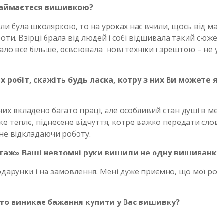
 займаєтеся вишивкою?
ли була школяркою, то на уроках нас вчили, щось від м
ти. Взірці брала від людей і собі відшивала такий сюже
вало все більше, освоювала нові техніки і зрештою – не
 робіт, скажіть будь ласка, котру з них Ви можете 
них вкладено багато праці, але особливий стан душі в м
е тепле, піднесене відчуття, котре важко передати сло
 не відкладаючи роботу.
стаж» Ваші невтомні руки вишили не одну вишиванк
одарунки і на замовлення. Мені дуже приємно, що мої р
сто виникає бажання купити у Вас вишивку?