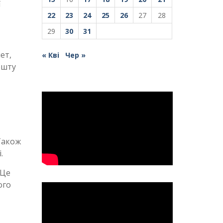
ї
22
23
24
25
26
27
28
29
30
31
ет,
« Кві
Чер »
ешту
Також
.
 Це
ого