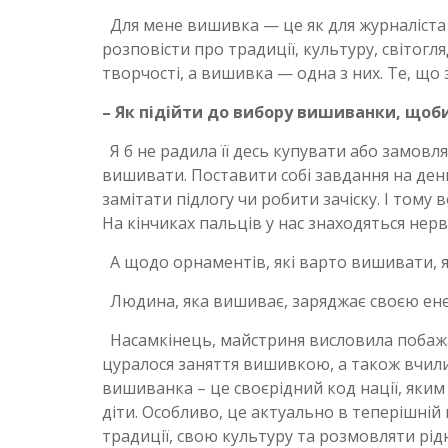
Для мене вишивка — це як для журналіста с
розповісти про традиції, культуру, світогл
творчості, а вишивка — одна з них. Те, що 
– Як підійти до вибору вишиванки, щоб
Я б не радила її десь купувати або замовля
вишивати. Поставити собі завдання на день 
замітати підлогу чи робити зачіску. І тому в
На кінчиках пальців у нас знаходяться нерви
А щодо орнаментів, які варто вишивати, я 
Людина, яка вишиває, заряджає своєю ен
Насамкінець, майстриня висловила побажа
цуралося заняття вишивкою, а також вчили
вишиванка – це своєрідний код нації, яким 
діти. Особливо, це актуально в теперішній
традиції, свою культуру та розмовляти р