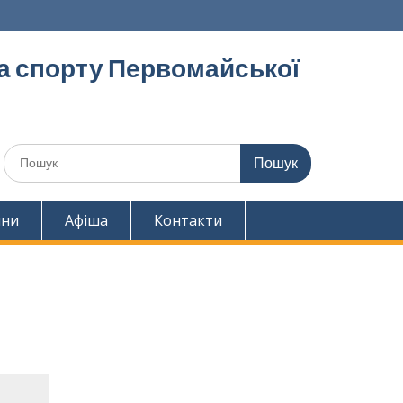
та спорту Первомайської
Шукати:
ини
Афіша
Контакти