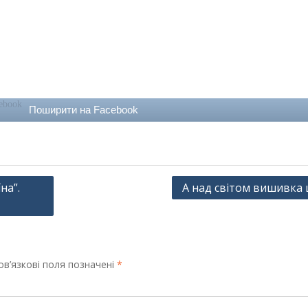
Поширити на Facebook
на”.
А над світом вишивка 
в’язкові поля позначені
*