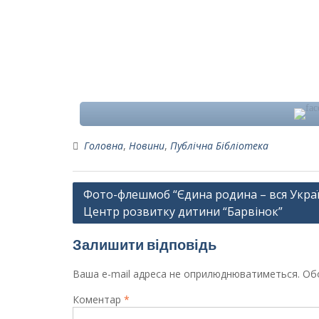
Головна
,
Новини
,
Публічна Бібліотека
Навігація
Фото-флешмоб “Єдина родина – вся Украї
Центр розвитку дитини “Барвінок”
записів
Залишити відповідь
Ваша e-mail адреса не оприлюднюватиметься.
Обо
Коментар
*