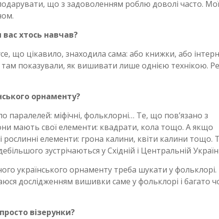
подарувати, що з задоволенням роблю доволі часто. Мо
ном.
 вас хтось навчав?
се, що цікавило, знаходила сама: або книжки, або інтерн
але там показували, як вишивати лише однією технікою. Р
нського орнаменту?
 паралелей: міфічні, фольклорні… Те, що пов’язано з
ни мають свої елементи: квадрати, кола тощо. А якщо
і рослинні елементи: грона калини, квіти калини тощо. 
ебільшого зустрічаються у Східній і Центральній Україні
ого українського орнаменту треба шукати у фольклорі.
аюся дослідженням вишивки саме у фольклорі і багато ч
просто візерунки?