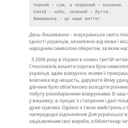
Чорний – сум, а червоний – кохання,

Синій – небо, зелений – буття.

День Вишиванки – всеукраїнське свято пок
єдності українців, незалежно від мови і м
народним символом-оберегом, за яким нас, у
З 2006 року в Україні в кожен третій четв
Споконвіків вишита сорочка була символом
українця, адже візерунки, якими її прикраш
власника від нещасть, дарувати йому удачу 
дівчини було обов’язково володіти різни
побуту різнобарвними візерунками. В наш ча
у вишивку, в процес її створення і далі по
дуже красиво. Однією з таких майстринь є 
напередодні відзначення Дня української 
зацікавленим свої вироби, а бібліотекар ч