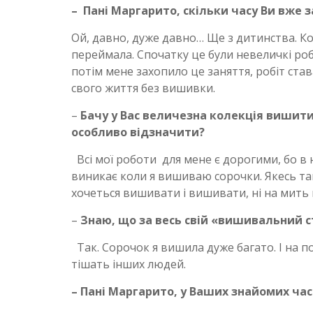
– Пані Маргарито, скільки часу Ви вже
Ой, давно, дуже давно… Ще з дитинства. Ко
переймала. Спочатку це були невеличкі робо
потім мене захопило це заняття, робіт ста
свого життя без вишивки.
–
Бачу у Вас величезна колекція вишитих
особливо відзначити?
Всі мої роботи для мене є дорогими, бо в 
виникає коли я вишиваю сорочки. Якесь так
хочеться вишивати і вишивати, ні на мить
–
Знаю, що за весь свій «вишивальний 
Так. Сорочок я вишила дуже багато. І на п
тішать інших людей.
– Пані Маргарито, у Ваших знайомих ча