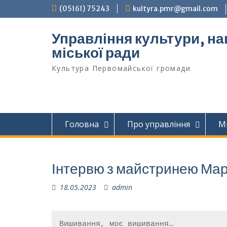
Перейти
(05161) 75243
kultyra.pmr@gmail.com
до
вмісту
Управління культури, на
міської ради
Культура Первомайcької громади
Головна
Про управління
М
Інтервю з майстринею Ма
18.05.2023
admin
Вишивання, моє вишивання…
