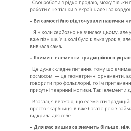
Свої роботи я рідко продаю, можу тільки 
роботи є не тільки в Україні, але і за кордо
– Ви самостійно відточували навички чи
Я ніколи серйозно не вчилася цьому, але у
вже пізніше. У школі було кілька уроків, 
вивчала сама.
– Якими є елементи традиційного украї
Це дуже складне питання, тому що є чимало
космосом, — це геометричні орнаменти, во
говорити про фольклорні, то їм притаманн
присутні тваринні мотиви. Такі елементи зд
Взагалі, я вважаю, що елементи традиційн
просто скарбниця! Я вже багато років займ
відкрила для себе.
– Для вас вишивка значить більше, ніж 