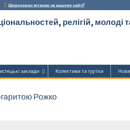
Щиросердо вітаємо на нашому сайті!
ціональностей, релігій, молоді 
истецькі заклади
Колективи та гуртки
Нов
ргаритою Рожко