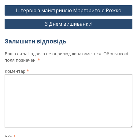
Навігація
Інтервю з майстринею Маргаритою Рожко
записів
З Днем вишиванки!
Залишити відповідь
Ваша e-mail адреса не оприлюднюватиметься.
Обов’язкові
поля позначені
*
Коментар
*
Ім'я
*