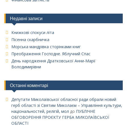
Недавні записи
Книжкові спокуси літа
Пісенна скарбничка
Морська мандрівка сторінками книг
Преображення Господне. Яблучний Спас
День народження Дратковської Анни-Марії
Володимирівни
Останні коментарі
Депутати Миколаївської обласної ради обрали новий
герб області зі Святим Миколаєм – Управління культури,
національностей, релігій, мол
до
ПУБЛІЧНЕ
ОБГОВОРЕННЯ ПРОЄКТУ ГЕРБА МИКОЛАЇВСЬКОЇ
ОБЛАСТІ