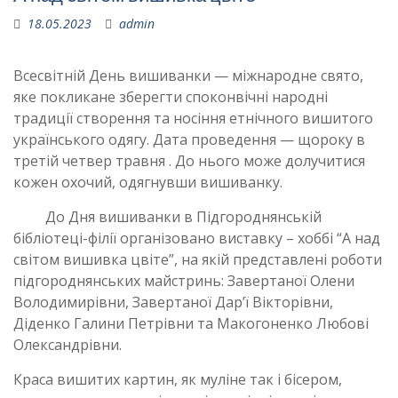
18.05.2023
admin
Всесвітній День вишиванки — міжнародне свято,
яке покликане зберегти споконвічні народні
традиції створення та носіння етнічного вишитого
українського одягу. Дата проведення — щороку в
третій четвер травня . До нього може долучитися
кожен охочий, одягнувши вишиванку.
До Дня вишиванки в Підгороднянській
бібліотеці-філії організовано виставку – хоббі “А над
світом вишивка цвіте”, на якій представлені роботи
підгороднянських майстринь: Завертаної Олени
Володимирівни, Завертаної Дар’ї Вікторівни,
Діденко Галини Петрівни та Макогоненко Любові
Олександрівни.
Краса вишитих картин, як муліне так і бісером,