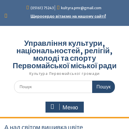
Перейти
(05161) 75243
kultyra.pmr@gmail.com
до
вмісту
Щиросердо вітаємо на нашому сайті!
Управління культури,
національностей, релігій,
молоді та спорту
Первомайської міської ради
Культура Первомайcької громади
Шукати:
Меню
А над світом вишивка цвіте