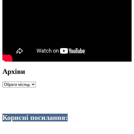
Архіви
Архіви
Корисні посилання: