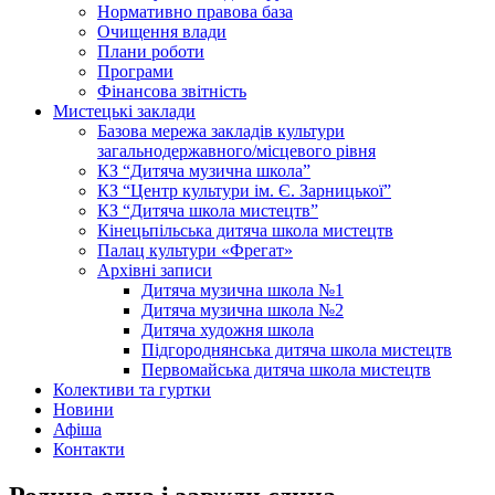
Нормативно правова база
Очищення влади
Плани роботи
Програми
Фінансова звітність
Мистецькі заклади
Базова мережа закладів культури
загальнодержавного/місцевого рівня
КЗ “Дитяча музична школа”
КЗ “Центр культури ім. Є. Зарницької”
КЗ “Дитяча школа мистецтв”
Кінецьпільська дитяча школа мистецтв
Палац культури «Фрегат»
Архівні записи
Дитяча музична школа №1
Дитяча музична школа №2
Дитяча художня школа
Підгороднянська дитяча школа мистецтв
Первомайська дитяча школа мистецтв
Колективи та гуртки
Новини
Афіша
Контакти