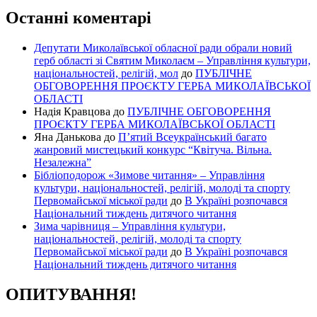
Останні коментарі
Депутати Миколаївської обласної ради обрали новий
герб області зі Святим Миколаєм – Управління культури,
національностей, релігій, мол
до
ПУБЛІЧНЕ
ОБГОВОРЕННЯ ПРОЄКТУ ГЕРБА МИКОЛАЇВСЬКОЇ
ОБЛАСТІ
Надія Кравцова
до
ПУБЛІЧНЕ ОБГОВОРЕННЯ
ПРОЄКТУ ГЕРБА МИКОЛАЇВСЬКОЇ ОБЛАСТІ
Яна Данькова
до
П’ятий Всеукраїнський багато
жанровий мистецький конкурс “Квітуча. Вільна.
Незалежна”
Бібліоподорож «Зимове читання» – Управління
культури, національностей, релігій, молоді та спорту
Первомайської міської ради
до
В Україні розпочався
Національний тиждень дитячого читання
Зима чарівниця – Управління культури,
національностей, релігій, молоді та спорту
Первомайської міської ради
до
В Україні розпочався
Національний тиждень дитячого читання
ОПИТУВАННЯ!