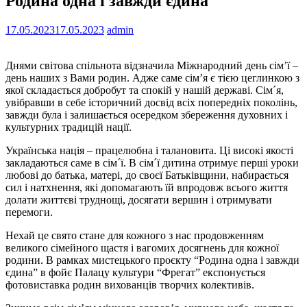
Родина одна і завжди єдина
17.05.2023
17.05.2023
admin
Днями світова спільнота відзначила Міжнародний день сім’ї –
день наших з Вами родин. Адже саме сім’я є тією цеглинкою з
якої складається добробут та спокій у нашій державі. Сім´я,
увібравши в себе історичний досвід всіх попередніх поколінь,
завжди була і залишається осередком збереження духовних і
культурних традицій нації.
Українська нація – працелюбна і талановита. Ці високі якості
закладаються саме в сім´ї. В сім´ї дитина отримує перші уроки
любові до батька, матері, до своєї Батьківщини, набирається
сил і натхнення, які допомагають їй впродовж всього життя
долати життєві труднощі, досягати вершин і отримувати
перемоги.
Нехай це свято стане для кожного з нас продовженням
великого сімейного щастя і вагомих досягнень для кожної
родини. В рамках мистецького проєкту “Родина одна і завжди
єдина” в фойє Палацу культури “Фрегат” експонується
фотовиставка родин вихованців творчих колективів.