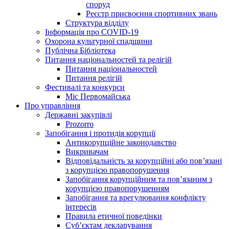
споруд
Реєстр присвоєння спортивних звань
Структура відділу
Інформація про COVID-19
Охорона культурної спадщини
Публічна Бібліотека
Питання національностей та релігій
Питання національностей
Питання релігій
Фестивалі та конкурси
Міс Первомайська
Про управління
Державні закупівлі
Prozorro
Запобігання і протидія корупції
Антикорупційне законодавство
Викривачам
Відповідальність за корупційні або пов’язані
з корупцією правопорушення
Запобігання корупційним та пов’язаним з
корупцією правопорушенням
Запобігання та врегулювання конфлікту
інтересів
Правила етичної поведінки
Суб’єктам декларування