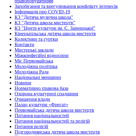
правопорушенням
Запобігання та врегулювання конфлікту інтересів
Інформація про COVID-19
КЗ "Дитяча музична школа"
КЗ "Дитяча школа мистецтв"
КЗ "Центр культури ім. Є. Зарницької"
Кінецьпільська дитяча школа мистецтв
Колективи та гуртки
Контакти
Мистецькі заклади
Міжконфесійні відносини
Міс Первомайська
Молодіжна політика
Молодіжна Рада
Національні меншини
Новини
Нормативно правова база
Охорона культурної спадщини
Очищення влади
Палац культури «Фрегат»
Первомайська дитяча школа мистецтв
Питання національностей
Питання національностей та релігій
Питання релігій
Підгороднянська дитяча школа мистецтв