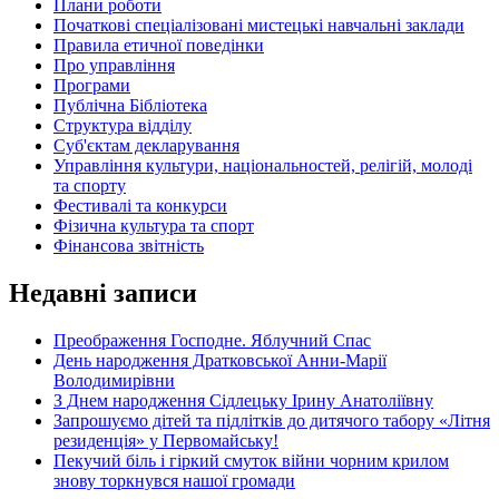
Плани роботи
Початкові спеціалізовані мистецькі навчальні заклади
Правила етичної поведінки
Про управління
Програми
Публічна Бібліотека
Структура відділу
Суб'єктам декларування
Управління культури, національностей, релігій, молоді
та спорту
Фестивалі та конкурси
Фізична культура та спорт
Фінансова звітність
Недавні записи
Преображення Господне. Яблучний Спас
День народження Дратковської Анни-Марії
Володимирівни
З Днем народження Сідлецьку Ірину Анатоліївну
Запрошуємо дітей та підлітків до дитячого табору «Літня
резиденція» у Первомайську!
Пекучий біль і гіркий смуток війни чорним крилом
знову торкнувся нашої громади