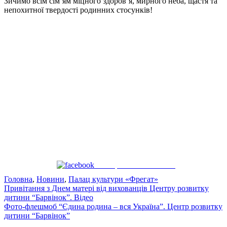
Зичимо всім сім’ям міцного здоров’я, мирного неба, щастя та
непохитної твердості родинних стосунків!
Поширити на Facebook
Головна
,
Новини
,
Палац культури «Фрегат»
Навігація
Привітання з Днем матері від вихованців Центру розвитку
дитини “Барвінок”. Відео
записів
Фото-флешмоб “Єдина родина – вся Україна”. Центр розвитку
дитини “Барвінок”