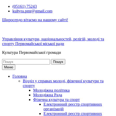
Перейти
(05161) 75243
до
kultyra.pmr@gmail.com
вмісту
Щиросердо вітаємо на нашому сайті!
Управління культури, національностей, релігій, молоді та
спорту Первомайської міської ради
Культура Первомайcької громади
Шукати:
Меню
Головна
Відділ у справах молоді, фізичної культури та
спорту
Молодіжна політика
Молодіжна Рада
Фізична культура та спорт
Електронний реєстр спортивних
організацій
Електронний реєстр спортивних