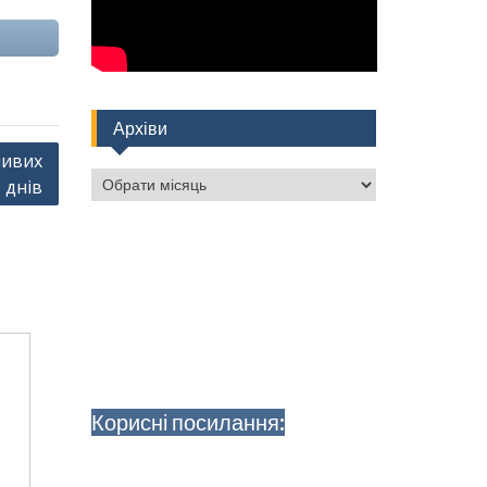
Архіви
ливих
Архіви
днів
Корисні посилання: