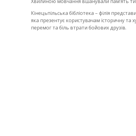
Хвилиною мовчання вшанували пам’ять тих,
Кінецьпільська бібліотека – філія представ
яка презентує користувачам історичну та ху
перемог та біль втрати бойових друзів.