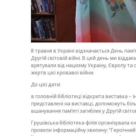
8 травня в Україні відзначається День пам
Другій світовій війні. В цей день ми відда
врятували від нацизму Україну, Європу та с
жертв цієї кровавої війни.
До цієї дати:
в головній бібліотеці відкрита виставка – 
представлені на виставці, допоможуть бі
вшанування пам’яті загиблих у Другій світов
Грушівська бібліотека-філія організувала кни
провели інформаційну хвилину: “Героїчний л