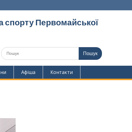
та спорту Первомайської
Шукати:
ини
Афіша
Контакти