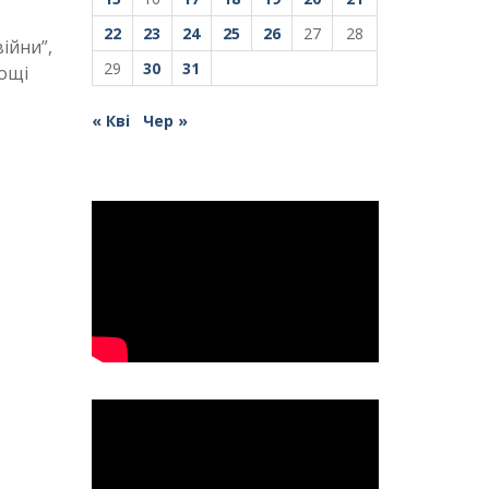
22
23
24
25
26
27
28
ійни”,
29
30
31
дощі
« Кві
Чер »