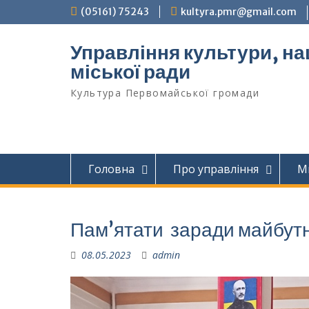
Перейти
(05161) 75243
kultyra.pmr@gmail.com
до
вмісту
Управління культури, на
міської ради
Культура Первомайcької громади
Головна
Про управління
М
Пам’ятати заради майбут
08.05.2023
admin