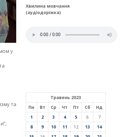
Хвилина мовчання
(аудіодоріжка)
змом у
та
Травень 2023
изму та
Пн
Вт
Ср
Чт
Пт
Сб
Нд
1
2
3
4
5
6
7
и”,
8
9
10
11
12
13
14
15
16
17
18
19
20
21