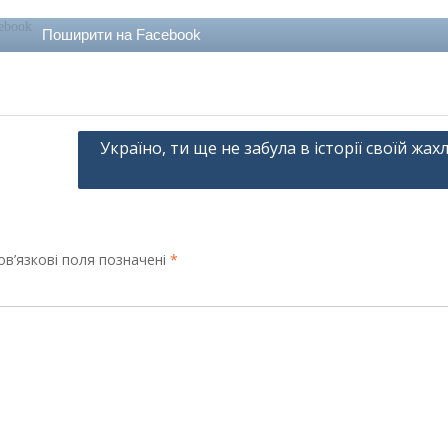
Поширити на Facebook
Україно, ти ще не забула в історії своїй жах
в’язкові поля позначені
*