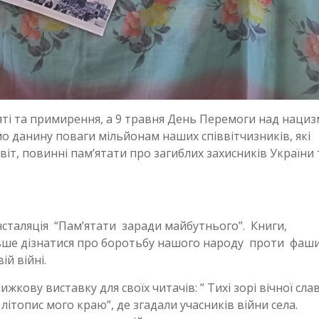
’яті та примирення, а 9 травня День Перемоги над наци
ємо данину поваги мільйонам наших співвітчизників, які
віт, повинні пам’ятати про загиблих захисників України 
інсталяція “Пам’ятати заради майбутнього”. Книги,
льше дізнатися про боротьбу нашого народу проти фаш
ій війні.
жкову виставку для своїх читачів: ” Тихі зорі вічної слав
ітопис мого краю”, де згадали учасників війни села.