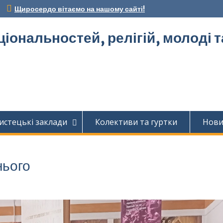
Щиросердо вітаємо на нашому сайті!
ціональностей, релігій, молоді 
истецькі заклади
Колективи та гуртки
Нов
нього