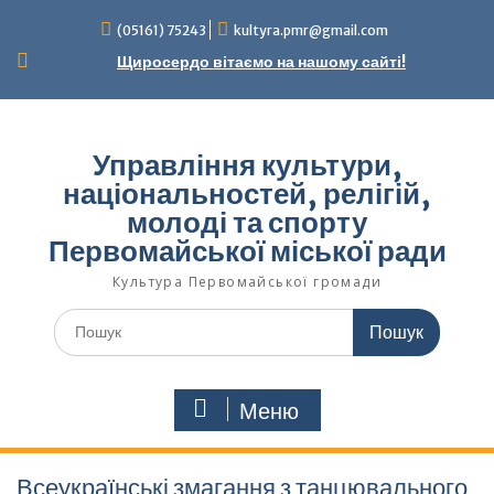
Перейти
(05161) 75243
kultyra.pmr@gmail.com
до
вмісту
Щиросердо вітаємо на нашому сайті!
Управління культури,
національностей, релігій,
молоді та спорту
Первомайської міської ради
Культура Первомайcької громади
Шукати:
Меню
Всеукраїнські змагання з танцювального