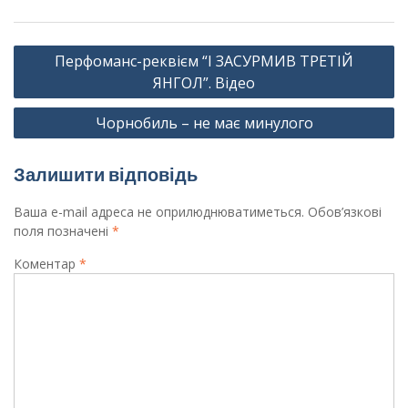
Навігація
Перфоманс-реквієм “І ЗАСУРМИВ ТРЕТІЙ
записів
ЯНГОЛ”. Відео
Чорнобиль – не має минулого
Залишити відповідь
Ваша e-mail адреса не оприлюднюватиметься.
Обов’язкові
поля позначені
*
Коментар
*