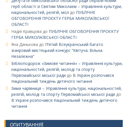
Депутати Миколаївської обласної ради обрали новий
герб області зі Святим Миколаєм – Управління культури,
національностей, релігій, мол
до
ПУБЛІЧНЕ
ОБГОВОРЕННЯ ПРОЄКТУ ГЕРБА МИКОЛАЇВСЬКОЇ
ОБЛАСТІ
Надія Кравцова
до
ПУБЛІЧНЕ ОБГОВОРЕННЯ ПРОЄКТУ
ГЕРБА МИКОЛАЇВСЬКОЇ ОБЛАСТІ
Яна Данькова
до
П’ятий Всеукраїнський багато
жанровий мистецький конкурс “Квітуча. Вільна.
Незалежна”
Бібліоподорож «Зимове читання» – Управління культури,
національностей, релігій, молоді та спорту
Первомайської міської ради
до
В Україні розпочався
Національний тиждень дитячого читання
Зима чарівниця – Управління культури, національностей,
релігій, молоді та спорту Первомайської міської ради
до
В Україні розпочався Національний тиждень дитячого
читання
ОПИТУВАННЯ!