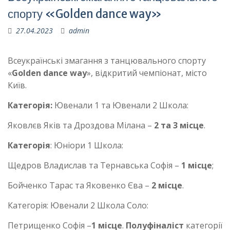
спорту «Golden dance way»
27.04.2023
admin
Всеукраїнські змагання з танцювального спорту
«
Golden dance way
», відкритий чемпіонат, місто
Київ.
Категорія:
Ювенали 1 та Ювенали 2 Школа:
Яковлєв Яків та Дроздова Мілана –
2 та 3 місце
.
Категорія
: Юніори 1 Школа:
Щедров Владислав та Тернавська Софія –
1 місце
;
Бойченко Тарас та Яковенко Єва –
2 місце
.
Категорія: Ювенали 2 Школа Соло:
Петрищенко Софія –
1 місце
.
Полуфіналіст
категорії