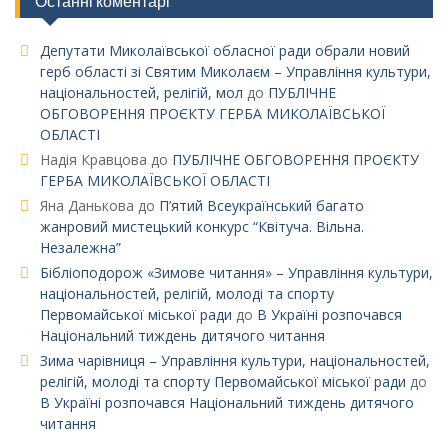
Останні коментарі
Депутати Миколаївської обласної ради обрали новий
герб області зі Святим Миколаєм – Управління культури,
національностей, релігій, мол
до
ПУБЛІЧНЕ
ОБГОВОРЕННЯ ПРОЄКТУ ГЕРБА МИКОЛАЇВСЬКОЇ
ОБЛАСТІ
Надія Кравцова
до
ПУБЛІЧНЕ ОБГОВОРЕННЯ ПРОЄКТУ
ГЕРБА МИКОЛАЇВСЬКОЇ ОБЛАСТІ
Яна Данькова
до
П’ятий Всеукраїнський багато
жанровий мистецький конкурс “Квітуча. Вільна.
Незалежна”
Бібліоподорож «Зимове читання» – Управління культури,
національностей, релігій, молоді та спорту
Первомайської міської ради
до
В Україні розпочався
Національний тиждень дитячого читання
Зима чарівниця – Управління культури, національностей,
релігій, молоді та спорту Первомайської міської ради
до
В Україні розпочався Національний тиждень дитячого
читання