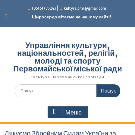
Перейти
(05161) 75243
kultyra.pmr@gmail.com
до
вмісту
Щиросердо вітаємо на нашому сайті!
Управління культури,
національностей, релігій,
молоді та спорту
Первомайської міської ради
Культура Первомайcької громади
Шукати:
Меню
Дякуємо Збройним Силам України за