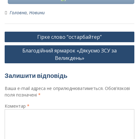
Головна
,
Новини
Навігація
Гірке слово “остарбайтер”
записів
Благодійний ярмарок «Дякуємо ЗСУ за
Великдень»
Залишити відповідь
Ваша e-mail адреса не оприлюднюватиметься.
Обов’язкові
поля позначені
*
Коментар
*