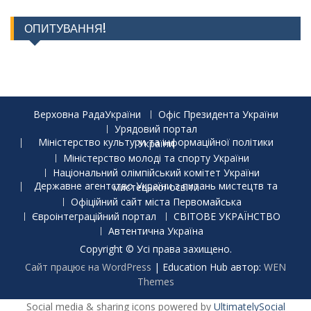
ОПИТУВАННЯ!
Верховна РадаУкраїни
Офіс Президента України
Урядовий портал
Міністерство культури та інформаційної політики України
Міністерство молоді та спорту України
Національний олімпійський комітет України
Державне агентство України з питань мистецтв та мистецької освіти
Офіційний сайт міста Первомайська
Євроінтеграційний портал
СВІТОВЕ УКРАЇНСТВО
Автентична Україна
Copyright © Усі права захищено.
Сайт працює на WordPress
|
Education Hub автор:
WEN
Themes
Social media & sharing icons powered by
UltimatelySocial