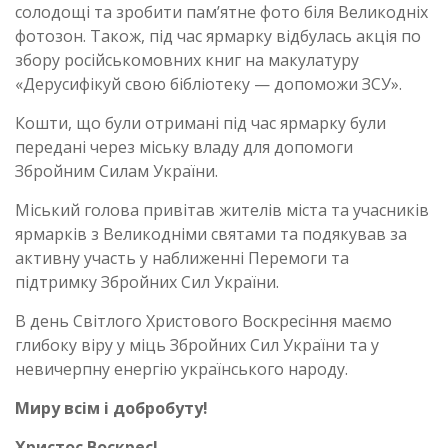
солодощі та зробити пам’ятне фото біля Великодніх
фотозон. Також, під час ярмарку відбулась акція по
збору російськомовних книг на макулатуру
«Дерусифікуй свою бібліотеку — допоможи ЗСУ».
Кошти, що були отримані під час ярмарку були
передані через міську владу для допомоги
Збройним Силам України.
Міський голова привітав жителів міста та учасників
ярмарків з Великодніми святами та подякував за
активну участь у наближенні Перемоги та
підтримку Збройних Сил України.
В день Світлого Христового Воскресіння маємо
глибоку віру у міць Збройних Сил України та у
невичерпну енергію українського народу.
Миру всім і добробуту!
Христос Воскрес!