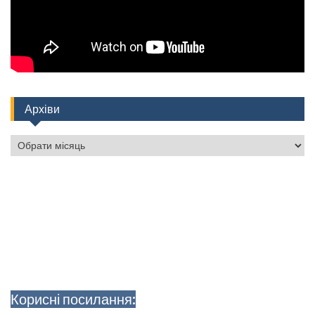
Архіви
Архіви
Корисні посилання: