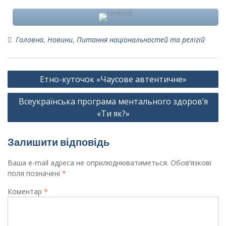
Головна
,
Новини
,
Питання національностей та релігій
Навігація
Етно-куточок «Чаусове автентичне»
записів
Всеукраїнська програма ментального здоров’я
«Ти як?»
Залишити відповідь
Ваша e-mail адреса не оприлюднюватиметься.
Обов’язкові
поля позначені
*
Коментар
*