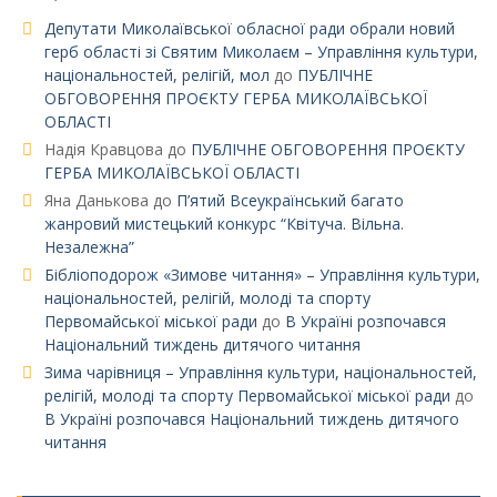
Депутати Миколаївської обласної ради обрали новий
герб області зі Святим Миколаєм – Управління культури,
національностей, релігій, мол
до
ПУБЛІЧНЕ
ОБГОВОРЕННЯ ПРОЄКТУ ГЕРБА МИКОЛАЇВСЬКОЇ
ОБЛАСТІ
Надія Кравцова
до
ПУБЛІЧНЕ ОБГОВОРЕННЯ ПРОЄКТУ
ГЕРБА МИКОЛАЇВСЬКОЇ ОБЛАСТІ
Яна Данькова
до
П’ятий Всеукраїнський багато
жанровий мистецький конкурс “Квітуча. Вільна.
Незалежна”
Бібліоподорож «Зимове читання» – Управління культури,
національностей, релігій, молоді та спорту
Первомайської міської ради
до
В Україні розпочався
Національний тиждень дитячого читання
Зима чарівниця – Управління культури, національностей,
релігій, молоді та спорту Первомайської міської ради
до
В Україні розпочався Національний тиждень дитячого
читання