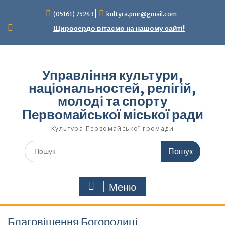
Перейти
(05161) 75243
kultyra.pmr@gmail.com
до
вмісту
Щиросердо вітаємо на нашому сайті!
Управління культури,
національностей, релігій,
молоді та спорту
Первомайської міської ради
Культура Первомайcької громади
Шукати:
Меню
Благовіщення Богородиці