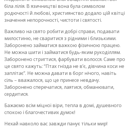
біла лілія. В язичництві вона була символом
родючості й любові, християнство додало цій квітці
значення непорочності, чистоти і святості.
Важливо на свято робити добрі справи, подавати
милостиню, не сваритися з рідними і близькими.
Заборонено займатися важкою фізичною працею.
Не можна шити і займатися будь-яким рукоділлям.
Заборонено стригтися, фарбувати волосся. Саме про
це свято кажуть: “Птах гнізда не в’є, дівчина коси не
заплітає”. Не можна давати в борг нічого, навіть
сіль – вважалося, що це принесе невдачу.
Заборонено сперечатися, лаятися, обманювати,
сердитися.
Бажаємо всім міцної віри, тепла в домі, душевного
спокою і благочестивих думок!
Нехай навколо вас завжди панує тільки мир!