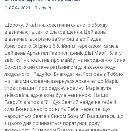
07.04.2023
admin
Щороку, 7 квітня, хрестияни східного обряду
відзначають свято Благовіщення. Цей день
відзначається рівно за 9 місяців до Різдва
Христового. Згідно з біблійним переказом, саме в
цей день Архангел Гавриїл приніс Діві Марії “благу
звістку” – сповістив про майбутнє народження Сина
Божого, який стане рятівником для всього роду
людського. “Радуйся, Благодатна, Господь з Тобою!”,
– з такими словами звернувся Архангел до Марії,
сповістивши її про радісну новину. Марія дуже
зніяковіла, адже вона була невинною. На що
Гавриїл відповів їй: “Дух Святий найде на тебе й
сила Всевишнього осінить Тебе, через те, що
народиться Святе є Сином Божим”. Вважається, що
з цього дня починається порятунок роду
людського. Символом Благовіщення вважається