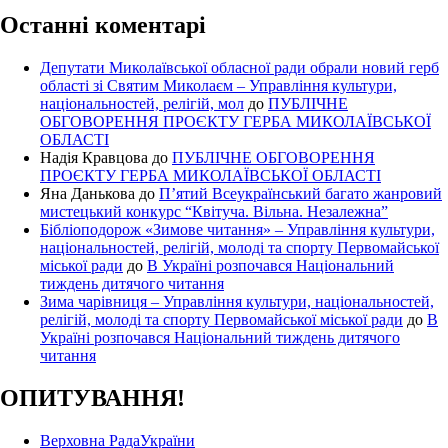
Останні коментарі
Депутати Миколаївської обласної ради обрали новий герб
області зі Святим Миколаєм – Управління культури,
національностей, релігій, мол
до
ПУБЛІЧНЕ
ОБГОВОРЕННЯ ПРОЄКТУ ГЕРБА МИКОЛАЇВСЬКОЇ
ОБЛАСТІ
Надія Кравцова
до
ПУБЛІЧНЕ ОБГОВОРЕННЯ
ПРОЄКТУ ГЕРБА МИКОЛАЇВСЬКОЇ ОБЛАСТІ
Яна Данькова
до
П’ятий Всеукраїнський багато жанровий
мистецький конкурс “Квітуча. Вільна. Незалежна”
Бібліоподорож «Зимове читання» – Управління культури,
національностей, релігій, молоді та спорту Первомайської
міської ради
до
В Україні розпочався Національний
тиждень дитячого читання
Зима чарівниця – Управління культури, національностей,
релігій, молоді та спорту Первомайської міської ради
до
В
Україні розпочався Національний тиждень дитячого
читання
ОПИТУВАННЯ!
Верховна РадаУкраїни