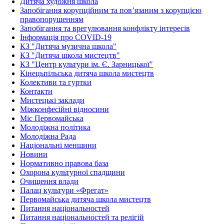
Дитяча художня школа
Запобігання корупційним та пов’язаним з корупцією
правопорушенням
Запобігання та врегулювання конфлікту інтересів
Інформація про COVID-19
КЗ "Дитяча музична школа"
КЗ "Дитяча школа мистецтв"
КЗ "Центр культури ім. Є. Зарницької"
Кінецьпільська дитяча школа мистецтв
Колективи та гуртки
Контакти
Мистецькі заклади
Міжконфесійні відносини
Міс Первомайська
Молодіжна політика
Молодіжна Рада
Національні меншини
Новини
Нормативно правова база
Охорона культурної спадщини
Очищення влади
Палац культури «Фрегат»
Первомайська дитяча школа мистецтв
Питання національностей
Питання національностей та релігій