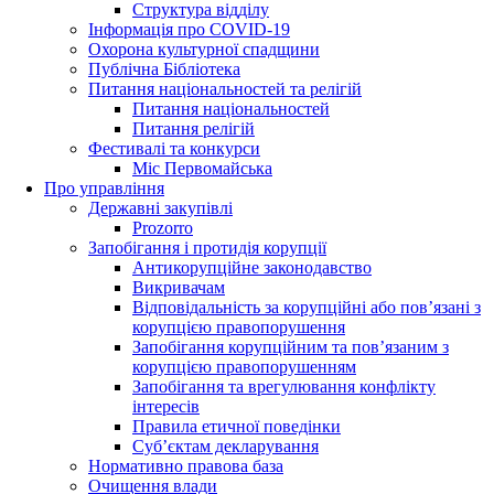
Структура відділу
Інформація про COVID-19
Охорона культурної спадщини
Публічна Бібліотека
Питання національностей та релігій
Питання національностей
Питання релігій
Фестивалі та конкурси
Міс Первомайська
Про управління
Державні закупівлі
Prozorro
Запобігання і протидія корупції
Антикорупційне законодавство
Викривачам
Відповідальність за корупційні або пов’язані з
корупцією правопорушення
Запобігання корупційним та пов’язаним з
корупцією правопорушенням
Запобігання та врегулювання конфлікту
інтересів
Правила етичної поведінки
Суб’єктам декларування
Нормативно правова база
Очищення влади