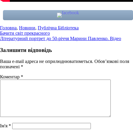
Головна
,
Новини
,
Публічна Бібліотека
Навігація
Бачити світ прекрасного
Літературний портрет до 50-річчя Марини Павленко. Відео
записів
Залишити відповідь
Ваша e-mail адреса не оприлюднюватиметься.
Обов’язкові поля
позначені
*
Коментар
*
Ім'я
*