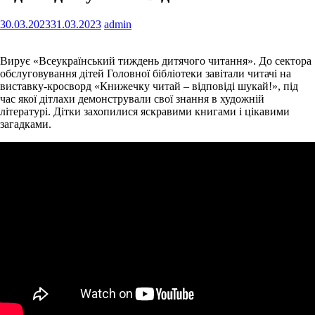
30.03.2023
31.03.2023
admin
Вирує «Всеукраїнський тиждень дитячого читання». До сектора
обслуговування дітей Головної бібліотеки завітали читачі на
виставку-кросворд «Книжечку читай – відповіді шукай!», під
час якої дітлахи демонстрували свої знання в художній
літературі. Дітки захопилися яскравими книгами і цікавими
загадками.