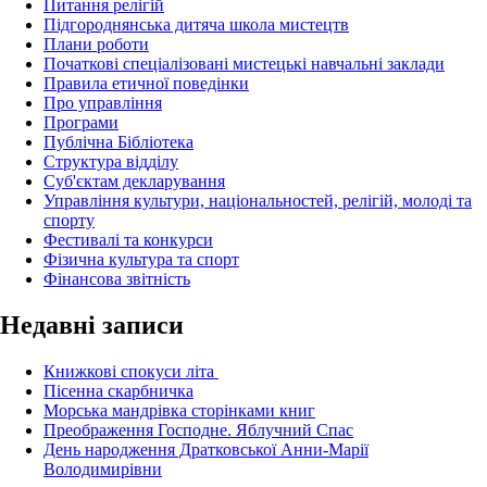
Питання релігій
Підгороднянська дитяча школа мистецтв
Плани роботи
Початкові спеціалізовані мистецькі навчальні заклади
Правила етичної поведінки
Про управління
Програми
Публічна Бібліотека
Структура відділу
Суб'єктам декларування
Управління культури, національностей, релігій, молоді та
спорту
Фестивалі та конкурси
Фізична культура та спорт
Фінансова звітність
Недавні записи
Книжкові спокуси літа
Пісенна скарбничка
Морська мандрівка сторінками книг
Преображення Господне. Яблучний Спас
День народження Дратковської Анни-Марії
Володимирівни