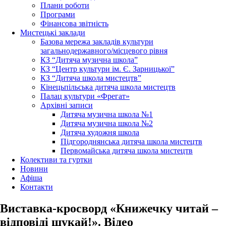
Плани роботи
Програми
Фінансова звітність
Мистецькі заклади
Базова мережа закладів культури
загальнодержавного/місцевого рівня
КЗ “Дитяча музична школа”
КЗ “Центр культури ім. Є. Зарницької”
КЗ “Дитяча школа мистецтв”
Кінецьпільська дитяча школа мистецтв
Палац культури «Фрегат»
Архівні записи
Дитяча музична школа №1
Дитяча музична школа №2
Дитяча художня школа
Підгороднянська дитяча школа мистецтв
Первомайська дитяча школа мистецтв
Колективи та гуртки
Новини
Афіша
Контакти
Виставка-кросворд «Книжечку читай –
відповіді шукай!». Відео