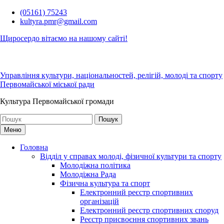
Перейти
(05161) 75243
до
kultyra.pmr@gmail.com
вмісту
Щиросердо вітаємо на нашому сайті!
Управління культури, національностей, релігій, молоді та спорту
Первомайської міської ради
Культура Первомайcької громади
Шукати:
Меню
Головна
Відділ у справах молоді, фізичної культури та спорту
Молодіжна політика
Молодіжна Рада
Фізична культура та спорт
Електронний реєстр спортивних
організацій
Електронний реєстр спортивних споруд
Реєстр присвоєння спортивних звань