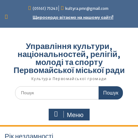
Перейти
(05161) 75243
kultyra.pmr@gmail.com
до
вмісту
Щиросердо вітаємо на нашому сайті!
Управління культури,
національностей, релігій,
молоді та спорту
Первомайської міської ради
Культура Первомайcької громади
Шукати:
Меню
Рік незламності