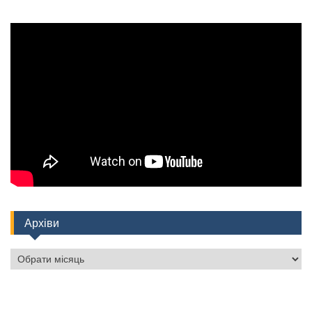
Архіви
Архіви