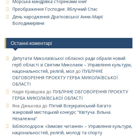
Морська мандрівка сторінками книг
Преображення Господне. Яблучний Спас
День народження Дратковської Анни-Марії
Володимирівни
Останні коментарі
Депутати Миколаївської обласної ради обрали новий
герб області зі Святим Миколаєм – Управління культури,
національностей, релігій, мол
до
ПУБЛІЧНЕ
ОБГОВОРЕННЯ ПРОЄКТУ ГЕРБА МИКОЛАЇВСЬКОЇ
ОБЛАСТІ
Надія Кравцова
до
ПУБЛІЧНЕ ОБГОВОРЕННЯ ПРОЄКТУ
ГЕРБА МИКОЛАЇВСЬКОЇ ОБЛАСТІ
Яна Данькова
до
П’ятий Всеукраїнський багато
жанровий мистецький конкурс “Квітуча. Вільна.
Незалежна”
Бібліоподорож «Зимове читання» – Управління культури,
національностей, релігій, молоді та спорту