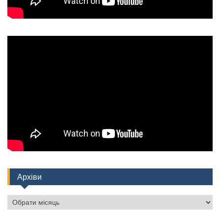
Архіви
Архіви