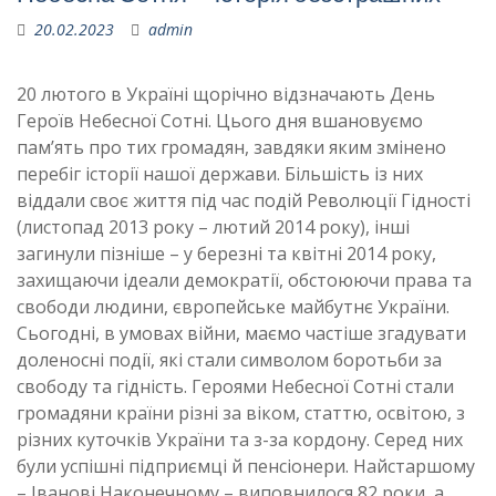
20.02.2023
admin
20 лютого в Україні щорічно відзначають День
Героїв Небесної Сотні. Цього дня вшановуємо
пам’ять про тих громадян, завдяки яким змінено
перебіг історії нашої держави. Більшість із них
віддали своє життя під час подій Революції Гідності
(листопад 2013 року – лютий 2014 року), інші
загинули пізніше – у березні та квітні 2014 року,
захищаючи ідеали демократії, обстоюючи права та
свободи людини, європейське майбутнє України.
Сьогодні, в умовах війни, маємо частіше згадувати
доленосні події, які стали символом боротьби за
свободу та гідність. Героями Небесної Сотні стали
громадяни країни різні за віком, статтю, освітою, з
різних куточків України та з-за кордону. Серед них
були успішні підприємці й пенсіонери. Найстаршому
– Іванові Наконечному – виповнилося 82 роки, а