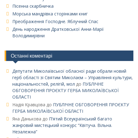
Пісенна скарбничка
Морська мандрівка сторінками книг
Преображення Господне. Яблучний Спас
День народження Дратковської Анни-Марії
Володимирівни
Останні коментарі
Депутати Миколаївської обласної ради обрали новий
герб області зі Святим Миколаєм – Управління культури,
національностей, релігій, мол
до
ПУБЛІЧНЕ
ОБГОВОРЕННЯ ПРОЄКТУ ГЕРБА МИКОЛАЇВСЬКОЇ
ОБЛАСТІ
Надія Кравцова
до
ПУБЛІЧНЕ ОБГОВОРЕННЯ ПРОЄКТУ
ГЕРБА МИКОЛАЇВСЬКОЇ ОБЛАСТІ
Яна Данькова
до
П’ятий Всеукраїнський багато
жанровий мистецький конкурс “Квітуча. Вільна.
Незалежна”