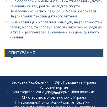
Бібліоподорож «Зимове читання» – Управління культури,
національностей, релігій, молоді та спорту
Первомайської міської ради
до
В Україні розпочався
Національний тиждень дитячого читання
Зима чарівниця – Управління культури, національностей,
релігій, молоді та спорту Первомайської міської ради
до
В Україні розпочався Національний тиждень дитячого
читання
ОПИТУВАННЯ!
Верховна РадаУкраїни
Офіс Президента України
Урядовий портал
Міністерство культури та інформаційної політики України
Міністерство молоді та спорту України
Національний олімпійський комітет України