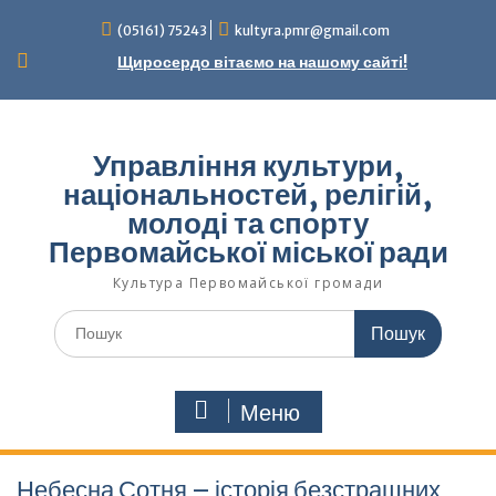
Перейти
(05161) 75243
kultyra.pmr@gmail.com
до
вмісту
Щиросердо вітаємо на нашому сайті!
Управління культури,
національностей, релігій,
молоді та спорту
Первомайської міської ради
Культура Первомайcької громади
Шукати:
Меню
Небесна Сотня – історія безстрашних