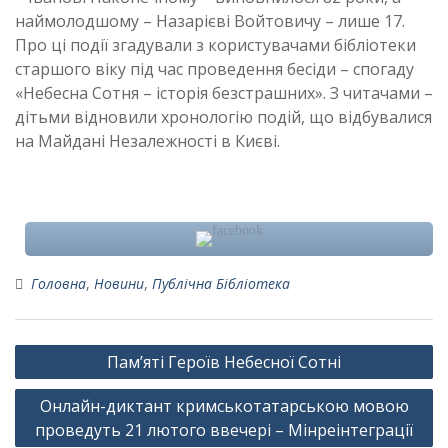
наймолодшому – Назарієві Войтовичу – лише 17.
Про ці події згадували з користувачами бібліотеки
старшого віку під час проведення бесіди – спогаду
«Небесна Сотня – історія безстрашних». З читачами –
дітьми відновили хронологію подій, що відбувалися
на Майдані Незалежності в Києві.
Головна
,
Новини
,
Публічна Бібліотека
Навігація
Пам’яті Героїв Небесної Сотні
записів
Онлайн-диктант кримськотатарською мовою
проведуть 21 лютого ввечері – Мінреінтеграції