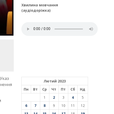
Хвилина мовчання
(аудіодоріжка)
(Указ
Лютий 2023
чнення
Пн
Вт
Ср
Чт
Пт
Сб
Нд
1
2
3
4
5
м
6
7
8
9
10
11
12
13
14
15
16
17
18
19