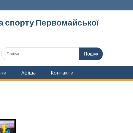
та спорту Первомайської
Шукати:
ини
Афіша
Контакти