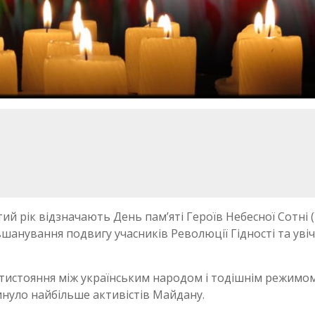
ятий рік відзначають День пам’яті Героїв Небесної Сотні 
шанування подвигу учасників Революції Гідності та уві
истояння між українським народом і тодішнім режимо
гинуло найбільше активістів Майдану.