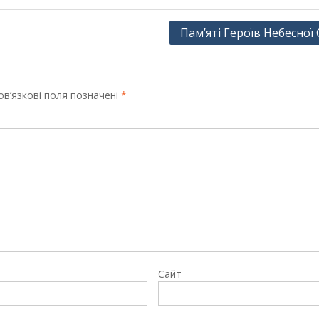
Пам’яті Героїв Небесної 
в’язкові поля позначені
*
Сайт