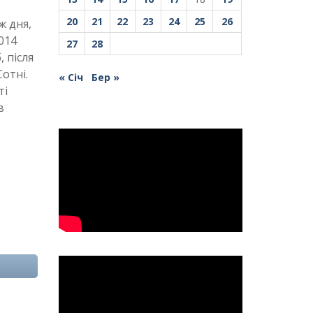
20
21
22
23
24
25
26
ж дня,
014
27
28
 після
отні.
« Січ
Бер »
ті
в