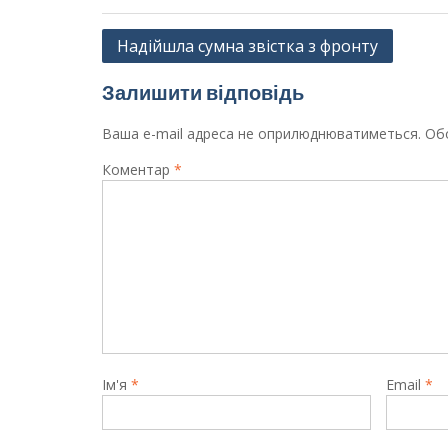
Навігація
Надійшла сумна звістка з фронту
записів
Залишити відповідь
Ваша e-mail адреса не оприлюднюватиметься.
Обо
Коментар
*
Ім'я
*
Email
*