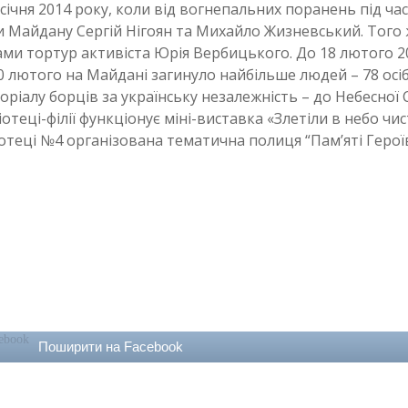
січня 2014 року, коли від вогнепальних поранень під час
ти Майдану Сергій Нігоян та Михайло Жизневський. Того 
лідами тортур активіста Юрія Вербицького. До 18 лютого 2
20 лютого на Майдані загинуло найбільше людей – 78 осіб,
оріалу борців за українську незалежність – до Небесної С
іотеці-філії функціонує міні-виставка «Злетіли в небо чис
ліотеці №4 організована тематична полиця “Пам’яті Герої
Поширити на Facebook