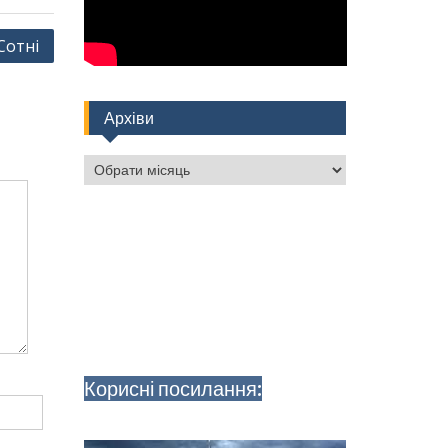
Сотні
Архіви
Архіви
Корисні посилання: