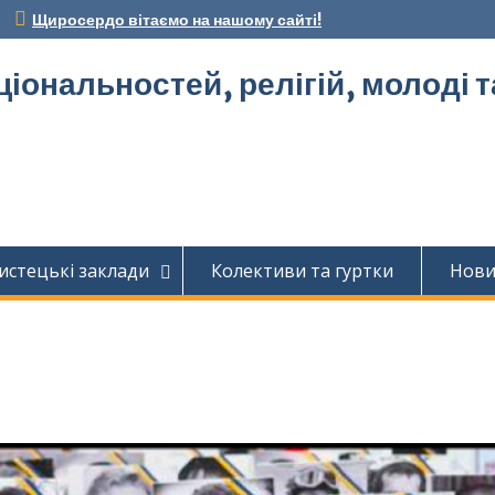
Щиросердо вітаємо на нашому сайті!
ціональностей, релігій, молоді 
истецькі заклади
Колективи та гуртки
Нов