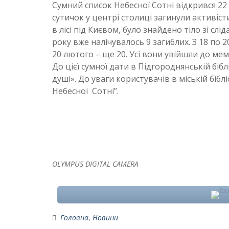
Сумний список Небесної Сотні відкрився 22 
сутичок у центрі столиці загинули активіс
в лісі під Києвом, було знайдено тіло зі с
року вже налічувалось 9 загиблих. З 18 по 
20 лютого – ще 20. Усі вони увійшли до мем
До цієї сумної дати в Підгороднянській бібл
душі». До уваги користувачів в міській біб
Небесної Сотні”.
OLYMPUS DIGITAL CAMERA
Головна
,
Новини