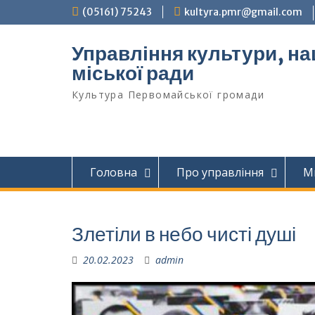
Перейти
(05161) 75243
kultyra.pmr@gmail.com
до
вмісту
Управління культури, на
міської ради
Культура Первомайcької громади
Головна
Про управління
М
Злетіли в небо чисті душі
20.02.2023
admin