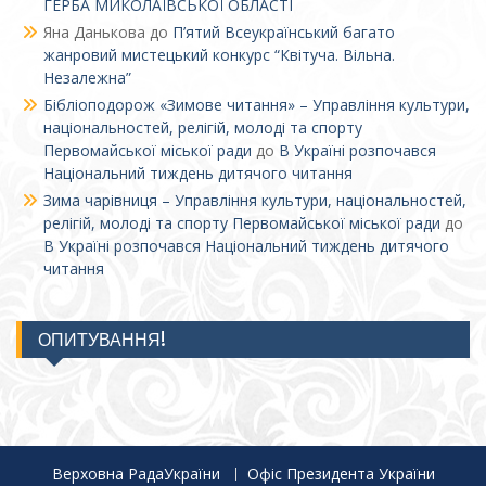
ГЕРБА МИКОЛАЇВСЬКОЇ ОБЛАСТІ
Яна Данькова
до
П’ятий Всеукраїнський багато
жанровий мистецький конкурс “Квітуча. Вільна.
Незалежна”
Бібліоподорож «Зимове читання» – Управління культури,
національностей, релігій, молоді та спорту
Первомайської міської ради
до
В Україні розпочався
Національний тиждень дитячого читання
Зима чарівниця – Управління культури, національностей,
релігій, молоді та спорту Первомайської міської ради
до
В Україні розпочався Національний тиждень дитячого
читання
ОПИТУВАННЯ!
Верховна РадаУкраїни
Офіс Президента України