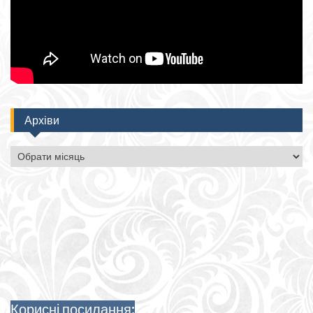
Архіви
Архіви
Корисні посилання: