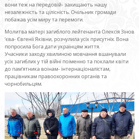
вони теж на передовій- захищають нашу
незалежність та цілісність. Очільник громади
побажав усім миру та перемоги.
Молитва матері загиблого лейтенанта Олексія Зінов
‘єва- Євгенії Яківни, розчулила усіх присутніх. Вона
попросила Бога дати українцям життя.
Учасники заходу хвилиною мовчання вшанували
усіх загиблих у тій війні поіменно та поклали квіти
до пам’ятника воїнам- інтернаціоналістам,
працівникам правоохоронних органів та
чорнобильцям.