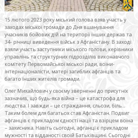
15 лютого 2023 року міський голова взяв участь у
заходах міської громади до Дня вшанування
учасників бойових дій на території інших держав та
34- річниці виведення військ з Афганістану. В заході
взяли участь заступники міського голови, керівники
управлінь та структурних підрозділів виконавчого
комітету Первомайської міської ради, воїни-
інтернаціоналісти, матері загиблих афганців та
багато інших жителів громади.
Олег Михайлович у своєму зверненні до присутніх
зазначив, що будь-яка війна – це катастрофа для
людства. І завжди – це страждання, сльози, біль…
Таким болем для багатьох став Афганістан. Подвиг
афганців є прикладом єдності нації та взірцем воїна
– захисника. Навіть сьогодні, афганці є прикладом
мужності та відданості своїй Батьківщині. Сьогодні