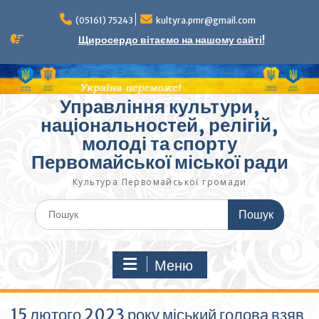
Перейти
до
(05161) 75243
kultyra.pmr@gmail.com
вмісту
Щиросердо вітаємо на нашому сайті!
Управління культури,
національностей, релігій,
молоді та спорту
Первомайської міської ради
Культура Первомайcької громади
Шукати:
Меню
15 лютого 2023 року міський голова взяв