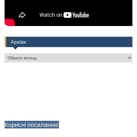
Архіви
Архіви
Корисні посилання: