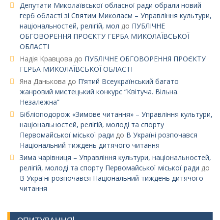
Депутати Миколаївської обласної ради обрали новий
герб області зі Святим Миколаєм – Управління культури,
національностей, релігій, мол
до
ПУБЛІЧНЕ
ОБГОВОРЕННЯ ПРОЄКТУ ГЕРБА МИКОЛАЇВСЬКОЇ
ОБЛАСТІ
Надія Кравцова
до
ПУБЛІЧНЕ ОБГОВОРЕННЯ ПРОЄКТУ
ГЕРБА МИКОЛАЇВСЬКОЇ ОБЛАСТІ
Яна Данькова
до
П’ятий Всеукраїнський багато
жанровий мистецький конкурс “Квітуча. Вільна.
Незалежна”
Бібліоподорож «Зимове читання» – Управління культури,
національностей, релігій, молоді та спорту
Первомайської міської ради
до
В Україні розпочався
Національний тиждень дитячого читання
Зима чарівниця – Управління культури, національностей,
релігій, молоді та спорту Первомайської міської ради
до
В Україні розпочався Національний тиждень дитячого
читання