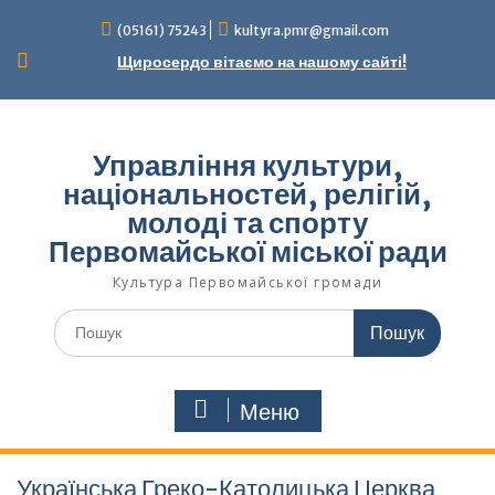
Перейти
(05161) 75243
kultyra.pmr@gmail.com
до
вмісту
Щиросердо вітаємо на нашому сайті!
Управління культури,
національностей, релігій,
молоді та спорту
Первомайської міської ради
Культура Первомайcької громади
Шукати:
Меню
Українська Греко-Католицька Церква