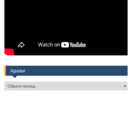
Архіви
Архіви