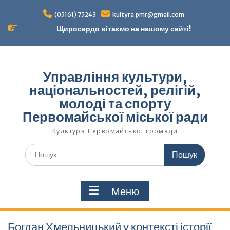
Перейти
до
(05161) 75243
kultyra.pmr@gmail.com
вмісту
Щиросердо вітаємо на нашому сайті!
Управління культури,
національностей, релігій,
молоді та спорту
Первомайської міської ради
Культура Первомайcької громади
Шукати:
Меню
Богдан Хмельницький у контексті історії