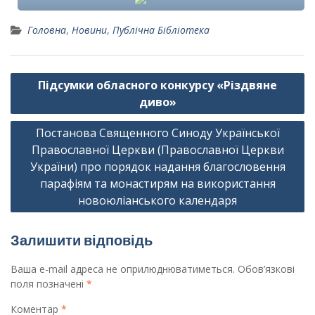
Головна
,
Новини
,
Публічна Бібліотека
Навігація
Підсумки обласного конкурсу «Різдвяне
записів
диво»
Постанова Священного Синоду Української
Православної Церкви (Православної Церкви
України) про порядок надання благословення
парафіям та монастирям на використання
новоюліанського календаря
Залишити відповідь
Ваша e-mail адреса не оприлюднюватиметься.
Обов’язкові
поля позначені
*
Коментар
*