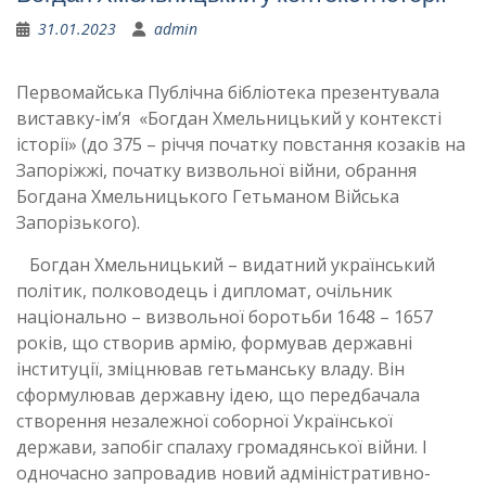
31.01.2023
admin
Первомайська Публічна бібліотека презентувала
виставку-ім’я «Богдан Хмельницький у контексті
історії» (до 375 – річчя початку повстання козаків на
Запоріжжі, початку визвольної війни, обрання
Богдана Хмельницького Гетьманом Війська
Запорізького).
Богдан Хмельницький – видатний український
політик, полководець і дипломат, очільник
національно – визвольної боротьби 1648 – 1657
років, що створив армію, формував державні
інституції, зміцнював гетьманську владу. Він
сформулював державну ідею, що передбачала
створення незалежної соборної Української
держави, запобіг спалаху громадянської війни. І
одночасно запровадив новий адміністративно-