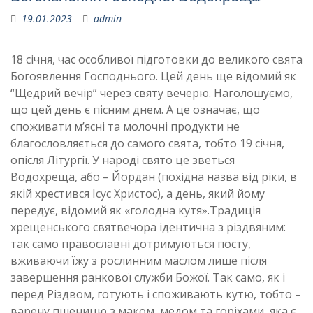
19.01.2023
admin
18 січня, час особливої підготовки до великого свята
Богоявлення Господнього. Цей день ще відомий як
“Щедрий вечір” через святу вечерю. Наголошуємо,
що цей день є пісним днем. А це означає, що
споживати м’ясні та молочні продукти не
благословляється до самого свята, тобто 19 січня,
опісля Літургії. У народі свято це зветься
Водохреща, або – Йордан (похідна назва від ріки, в
якій хрестився Ісус Христос), а день, який йому
передує, відомий як «голодна кутя».Традиція
хрещенського святвечора ідентична з різдвяним:
так само православні дотримуються посту,
вживаючи їжу з рослинним маслом лише після
завершення ранкової служби Божої. Так само, як і
перед Різдвом, готують і споживають кутю, тобто –
варену пшеницю з маком, медом та горіхами, яка є