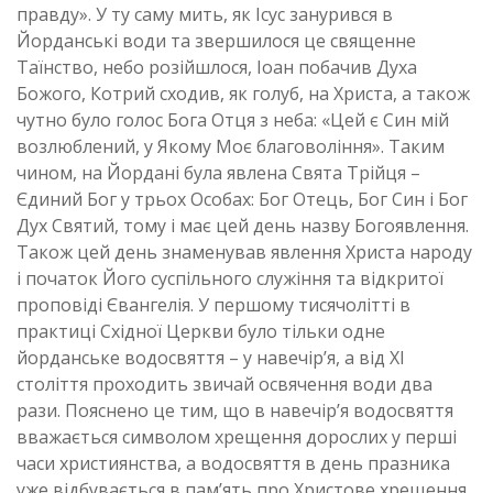
правду». У ту саму мить, як Ісус занурився в
Йорданські води та звершилося це священне
Таїнство, небо розійшлося, Іоан побачив Духа
Божого, Котрий сходив, як голуб, на Христа, а також
чутно було голос Бога Отця з неба: «Цей є Син мій
возлюблений, у Якому Моє благовоління». Таким
чином, на Йордані була явлена Свята Трійця –
Єдиний Бог у трьох Особах: Бог Отець, Бог Син і Бог
Дух Святий, тому і має цей день назву Богоявлення.
Також цей день знаменував явлення Христа народу
і початок Його суспільного служіння та відкритої
проповіді Євангелія. У першому тисячолітті в
практиці Східної Церкви було тільки одне
йорданське водосвяття – у навечір’я, а від ХІ
століття проходить звичай освячення води два
рази. Пояснено це тим, що в навечір’я водосвяття
вважається символом хрещення дорослих у перші
часи християнства, а водосвяття в день празника
уже відбувається в пам’ять про Христове хрещення