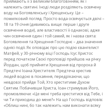
приймають її з великим благоговінням, як і
належить святині. Іноді люди розділяють освячену
воду на Богоявленську і Хрещенську. Це –
помилковий погляд. Просто вода освячується двічі –
18 та 19 січня (дивимось вище: перше і друге
освячення води), але властивості її однакові, адже
чин освячення один і той самий, як і назва свята:
Богоявлення та Хрещення Господнє – два значення
однієї події. Як оповідає про цю подію євангелист
Матфей, у 30-річному віці Господь Ісус Христос
перед початком Своєї проповіді прийшов на річку
Йордан, щоб прийняти Хрещення від пророка й
Предтечі Іоана Хрестителя. Предтеча хрестив
людей водою в покаяння, передрікаючи, що
невдовзі прийде Той, Хто хреститиме Духом
Святим. Побачивши Христа, Іоан стримував Його,
промовляючи: «Це мені треба хреститися від Тебе, і
чи Ти приходиш до мене?» На що Господь відповів:
«Облиш нині, бо так належить нам виконати всяку