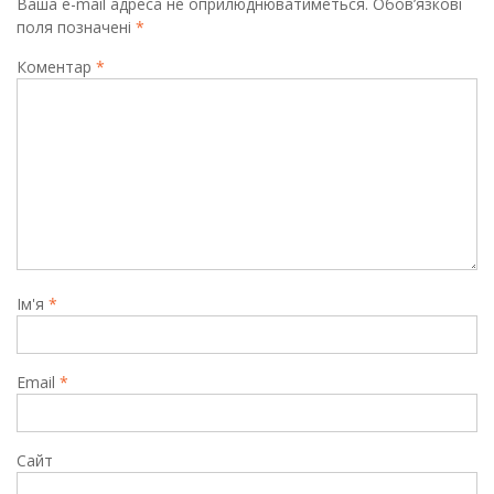
Ваша e-mail адреса не оприлюднюватиметься.
Обов’язкові
поля позначені
*
Коментар
*
Ім'я
*
Email
*
Сайт