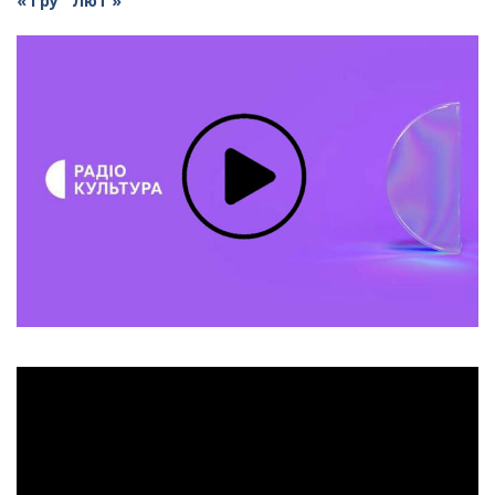
« Гру
Лют »