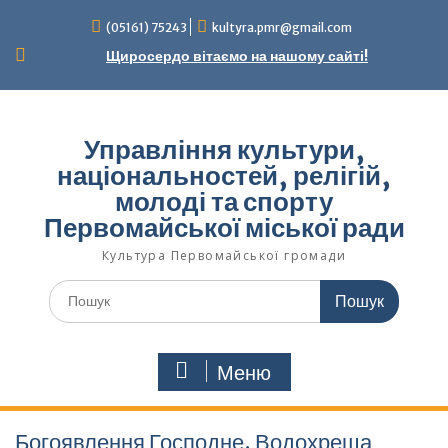
Перейти
(05161) 75243
kultyra.pmr@gmail.com
до
вмісту
Щиросердо вітаємо на нашому сайті!
Управління культури,
національностей, релігій,
молоді та спорту
Первомайської міської ради
Культура Первомайcької громади
Шукати:
Меню
Богоявлення Господне. Водохреща