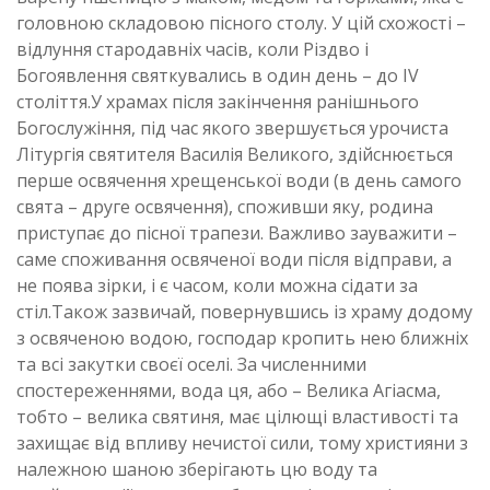
головною складовою пісного столу. У цій схожості –
відлуння стародавніх часів, коли Різдво і
Богоявлення святкувались в один день – до ІV
століття.У храмах після закінчення ранішнього
Богослужіння, під час якого звершується урочиста
Літургія святителя Василія Великого, здійснюється
перше освячення хрещенської води (в день самого
свята – друге освячення), споживши яку, родина
приступає до пісної трапези. Важливо зауважити –
саме споживання освяченої води після відправи, а
не поява зірки, і є часом, коли можна сідати за
стіл.Також зазвичай, повернувшись із храму додому
з освяченою водою, господар кропить нею ближніх
та всі закутки своєї оселі. За численними
спостереженнями, вода ця, або – Велика Агіасма,
тобто – велика святиня, має цілющі властивості та
захищає від впливу нечистої сили, тому християни з
належною шаною зберігають цю воду та