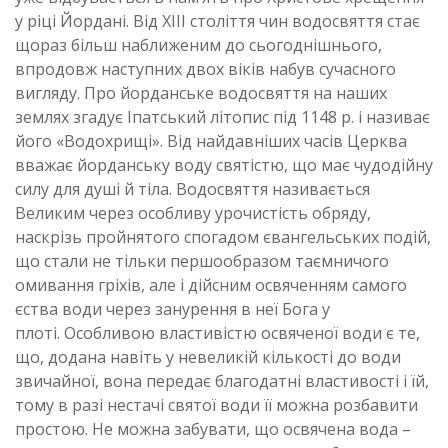
у ріці Йордані. Від ХІІІ століття чин водосвяття стає
щораз більш наближеним до сьогоднішнього,
впродовж наступних двох віків набув сучасного
вигляду. Про йорданське водосвяття на наших
землях згадує Іпатський літопис під 1148 р. і називає
його «Водохрищі». Від найдавніших часів Церква
вважає йорданську воду святістю, що має чудодійну
силу для душі й тіла. Водосвяття називається
Великим через особливу урочистість обряду,
наскрізь пройнятого спогадом євангельських подій,
що стали не тільки першообразом таємничого
омивання гріхів, але і дійсним освяченням самого
єства води через занурення в неї Бога у
плоті. Особливою властивістю освяченої води є те,
що, додана навіть у невеликій кількості до води
звичайної, вона передає благодатні властивості і їй,
тому в разі нестачі святої води її можна розбавити
простою. Не можна забувати, що освячена вода –