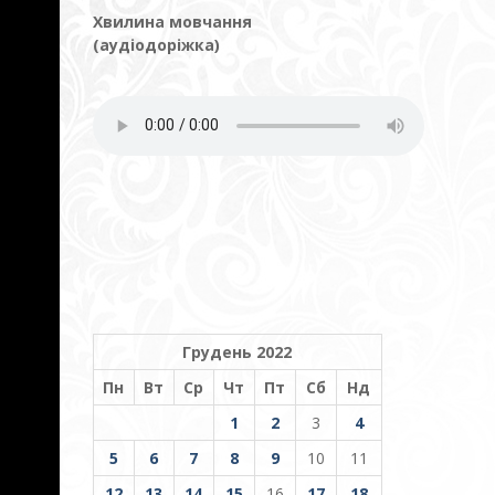
Хвилина мовчання
(аудіодоріжка)
Грудень 2022
Пн
Вт
Ср
Чт
Пт
Сб
Нд
1
2
3
4
5
6
7
8
9
10
11
12
13
14
15
16
17
18