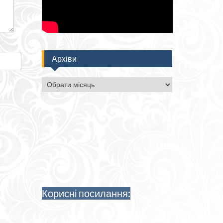
Архіви
Архіви
Корисні посилання: