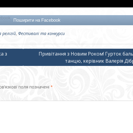
Поширити на Facebook
 релігій
,
Фестивалі та конкурси
а з
Привітання з Новим Роком! Гурток бал
танцю, керівник Валерія Діб
в’язкові поля позначені
*