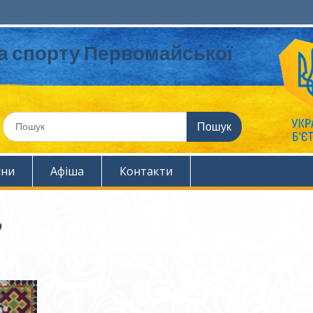
та спорту Первомайської
Шукати:
ини
Афіша
Контакти
”