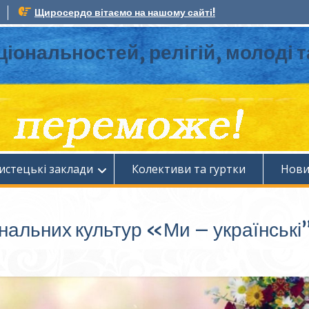
Щиросердо вітаємо на нашому сайті!
ціональностей, релігій, молоді 
истецькі заклади
Колективи та гуртки
Нов
нальних культур «Ми – українські