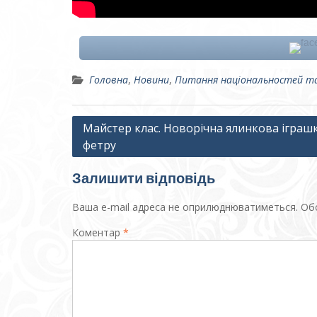
Головна
,
Новини
,
Питання національностей та
Навігація
Майстер клас. Новорічна ялинкова іграшк
фетру
записів
Залишити відповідь
Ваша e-mail адреса не оприлюднюватиметься.
Обо
Коментар
*