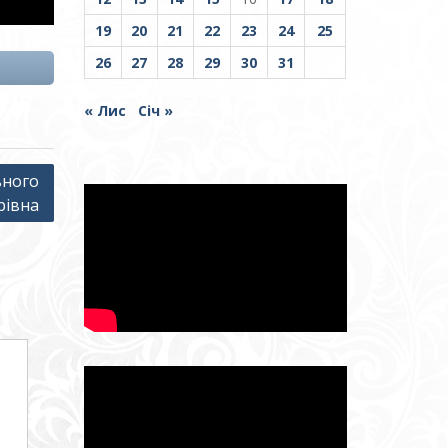
19
20
21
22
23
24
25
26
27
28
29
30
31
« Лис
Січ »
ьного
рівна