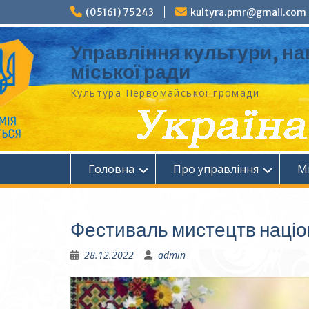
Перейти
(05161) 75243
kultyra.pmr@gmail.com
до
вмісту
Управління культури, на
міської ради
Культура Первомайcької громади
Головна
Про управління
М
Фестиваль мистецтв націо
28.12.2022
admin