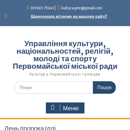
Перейти
(05161) 75243
kultyra.pmr@gmail.com
до
вмісту
Щиросердо вітаємо на нашому сайті!
Управління культури,
національностей, релігій,
молоді та спорту
Первомайської міської ради
Культура Первомайcької громади
Шукати:
Меню
День пророка Іллі