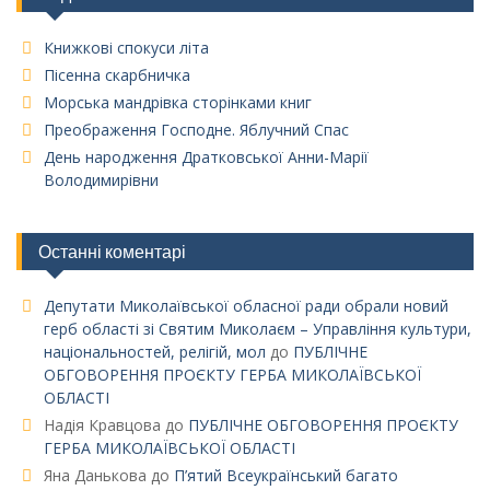
Книжкові спокуси літа
Пісенна скарбничка
Морська мандрівка сторінками книг
Преображення Господне. Яблучний Спас
День народження Дратковської Анни-Марії
Володимирівни
Останні коментарі
Депутати Миколаївської обласної ради обрали новий
герб області зі Святим Миколаєм – Управління культури,
національностей, релігій, мол
до
ПУБЛІЧНЕ
ОБГОВОРЕННЯ ПРОЄКТУ ГЕРБА МИКОЛАЇВСЬКОЇ
ОБЛАСТІ
Надія Кравцова
до
ПУБЛІЧНЕ ОБГОВОРЕННЯ ПРОЄКТУ
ГЕРБА МИКОЛАЇВСЬКОЇ ОБЛАСТІ
Яна Данькова
до
П’ятий Всеукраїнський багато