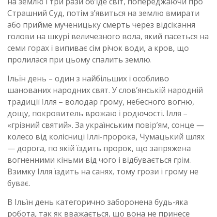
на землю і три рази об’їде світ, попереджаючи про
Страшний Суд, потім з’явиться на землю вмирати
або прийме мученицьку смерть через відсікання
голови на шкурі величезного вола, який пасеться на
семи горах і випиває сім річок води, а кров, що
пролилася при цьому спалить землю.
Ільїн день – один з найбільших і особливо
шанованих народних свят. У слов’янській народній
традиції Ілля – володар грому, небесного вогню,
дощу, покровитель врожаю і родючості. Ілля –
«грізний святий». За українським повір’ям, сонце —
колесо від колісниці Іллі-пророка, Чумацький шлях
— дорога, по якій їздить пророк, що запряжена
вогненними кіньми від чого і відбувається грім.
Взимку Ілля їздить на санях, тому грози і грому не
буває.
В Ільїн день категорично заборонена будь-яка
робота, так як вважається, що вона не принесе