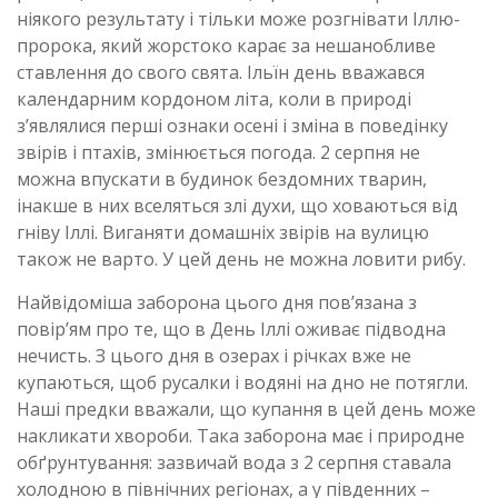
ніякого результату і тільки може розгнівати Іллю-
пророка, який жорстоко карає за нешанобливе
ставлення до свого свята. Ільїн день вважався
календарним кордоном літа, коли в природі
з’являлися перші ознаки осені і зміна в поведінку
звірів і птахів, змінюється погода. 2 серпня не
можна впускати в будинок бездомних тварин,
інакше в них вселяться злі духи, що ховаються від
гніву Іллі. Виганяти домашніх звірів на вулицю
також не варто. У цей день не можна ловити рибу.
Найвідоміша заборона цього дня пов’язана з
повір’ям про те, що в День Іллі оживає підводна
нечисть. З цього дня в озерах і річках вже не
купаються, щоб русалки і водяні на дно не потягли.
Наші предки вважали, що купання в цей день може
накликати хвороби. Така заборона має і природне
обґрунтування: зазвичай вода з 2 серпня ставала
холодною в північних регіонах, а у південних –