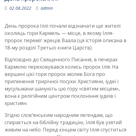
02.08.2022
admin
День пророка Іллі почали відзначати ще жителі
околиць гори Кармель — місце, в якому Ілля-
пророк переміг жреців Ваала (ця історія описана в
18-му розділі Третьої книги Царств).
Відповідно до Священного Писання, в печерах
Кармелю переховувався колись пророк Ілія. На
вершині цієї гори пророк молив Бога про
припинення трирічної посухи. Християни, іудеї і
мусульмани шанують цю гору «святим місцем»,
вона є релігійним центром поклоніння іудеїв і
християн.
Згідно слов’янським народним легендам, що
спирається на біблійну традицію, Ілля був узятий
живим на небо. Перед кінцем світу Ілля спуститься