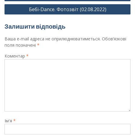
записів
Бебі-Dance. Фотозвіт (02.08.2022)
Залишити відповідь
Ваша e-mail адреса не оприлюднюватиметься.
Обов’язкові
поля позначені
*
Коментар
*
Ім'я
*