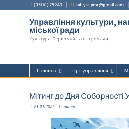
Перейти
(05161) 75243
kultyra.pmr@gmail.com
до
вмісту
Управління культури, на
міської ради
Культура Первомайcької громади
Головна
Про управління
М
Мітинг до Дня Соборності 
21.01.2022
admin