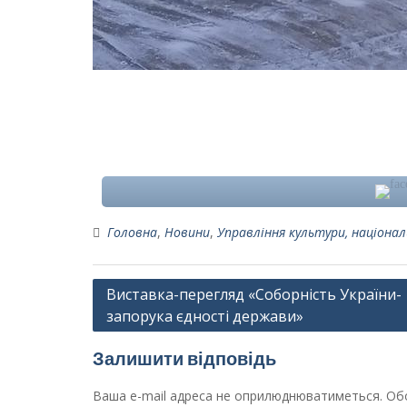
Головна
,
Новини
,
Управління культури, націонал
Навігація
Виставка-перегляд «Соборність України-
запорука єдності держави»
записів
Залишити відповідь
Ваша e-mail адреса не оприлюднюватиметься.
Обо