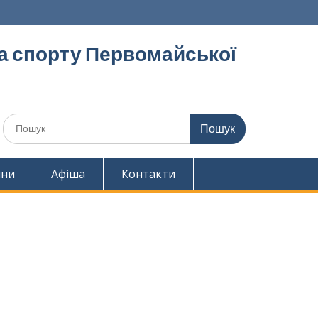
та спорту Первомайської
Шукати:
ини
Афіша
Контакти