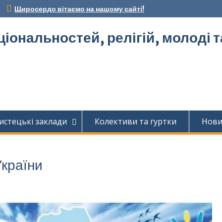
Щиросердо вітаємо на нашому сайті!
ціональностей, релігій, молоді 
истецькі заклади
Колективи та гуртки
Нов
України