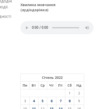
едодні
Хвилина мовчання
одії.
(аудіодоріжка)
дності
Січень 2022
Пн
Вт
Ср
Чт
Пт
Сб
Нд
1
2
3
4
5
6
7
8
9
10
11
12
13
14
15
16