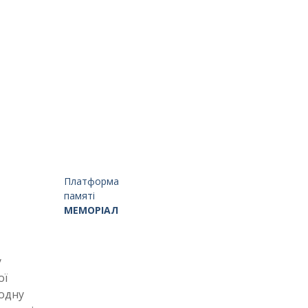
Платформа
памяті
МЕМОРІАЛ
у
ої
родну