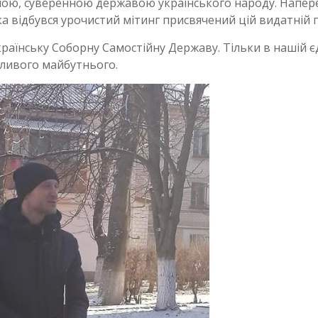
ьною, суверенною державою українського народу. Напер
нка відбувся урочистий мітинг присвячений цій видатній п
раїнську Соборну Самостійну Державу. Тільки в нашій є
ливого майбутнього.