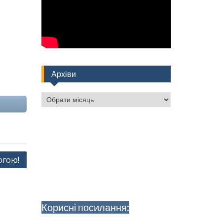
Архіви
Архіви
огою!
Корисні посилання: