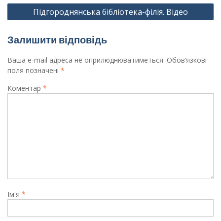
Підгороднянська бібліотека-філія. Відео
Залишити відповідь
Ваша e-mail адреса не оприлюднюватиметься.
Обов’язкові
поля позначені
*
Коментар
*
Ім'я
*