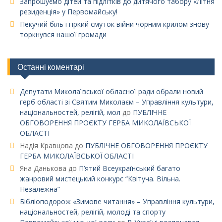
Запрошуємо дітей та підлітків до дитячого табору «Літня
резиденція» у Первомайську!
Пекучий біль і гіркий смуток війни чорним крилом знову
торкнувся нашої громади
Останні коментарі
Депутати Миколаївської обласної ради обрали новий
герб області зі Святим Миколаєм – Управління культури,
національностей, релігій, мол
до
ПУБЛІЧНЕ
ОБГОВОРЕННЯ ПРОЄКТУ ГЕРБА МИКОЛАЇВСЬКОЇ
ОБЛАСТІ
Надія Кравцова
до
ПУБЛІЧНЕ ОБГОВОРЕННЯ ПРОЄКТУ
ГЕРБА МИКОЛАЇВСЬКОЇ ОБЛАСТІ
Яна Данькова
до
П’ятий Всеукраїнський багато
жанровий мистецький конкурс “Квітуча. Вільна.
Незалежна”
Бібліоподорож «Зимове читання» – Управління культури,
національностей, релігій, молоді та спорту