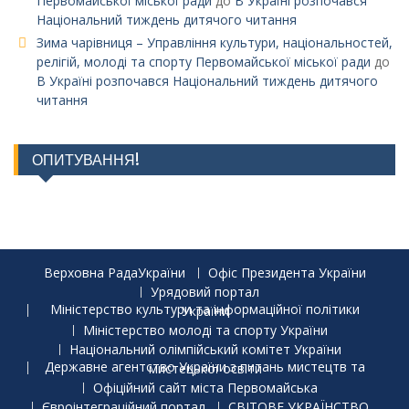
Первомайської міської ради
до
В Україні розпочався
Національний тиждень дитячого читання
Зима чарівниця – Управління культури, національностей,
релігій, молоді та спорту Первомайської міської ради
до
В Україні розпочався Національний тиждень дитячого
читання
ОПИТУВАННЯ!
Верховна РадаУкраїни
Офіс Президента України
Урядовий портал
Міністерство культури та інформаційної політики України
Міністерство молоді та спорту України
Національний олімпійський комітет України
Державне агентство України з питань мистецтв та мистецької освіти
Офіційний сайт міста Первомайська
Євроінтеграційний портал
СВІТОВЕ УКРАЇНСТВО