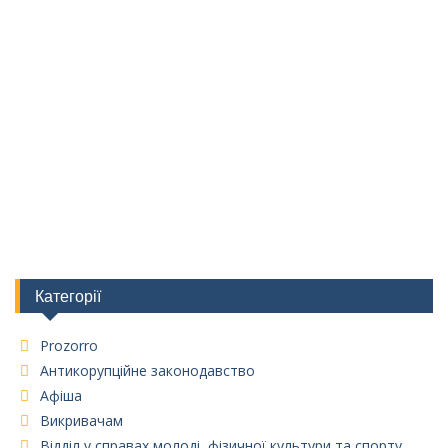
Категорії
Prozorro
Антикорупційне законодавство
Афіша
Викривачам
Відділ у справах молоді, фізичної культури та спорту