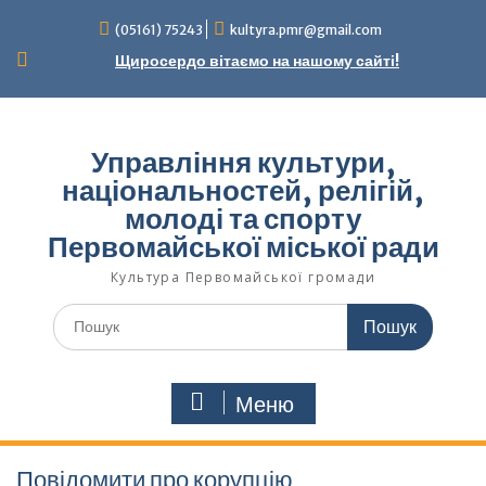
Перейти
(05161) 75243
kultyra.pmr@gmail.com
до
вмісту
Щиросердо вітаємо на нашому сайті!
Управління культури,
національностей, релігій,
молоді та спорту
Первомайської міської ради
Культура Первомайcької громади
Шукати:
Меню
Повідомити про корупцію