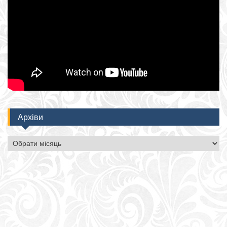
Архіви
Архіви