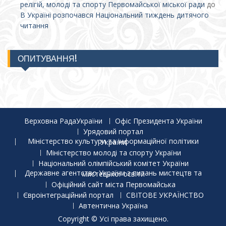
релігій, молоді та спорту Первомайської міської ради
до
В Україні розпочався Національний тиждень дитячого
читання
ОПИТУВАННЯ!
Верховна РадаУкраїни
Офіс Президента України
Урядовий портал
Міністерство культури та інформаційної політики України
Міністерство молоді та спорту України
Національний олімпійський комітет України
Державне агентство України з питань мистецтв та мистецької освіти
Офіційний сайт міста Первомайська
Євроінтеграційний портал
СВІТОВЕ УКРАЇНСТВО
Автентична Україна
Copyright © Усі права захищено.