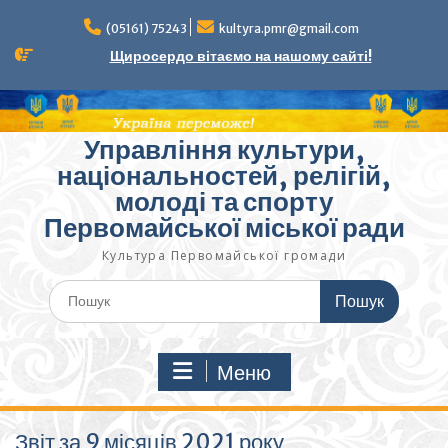
Перейти
до
(05161) 75243
kultyra.pmr@gmail.com
вмісту
Щиросердо вітаємо на нашому сайті!
Управління культури,
національностей, релігій,
молоді та спорту
Первомайської міської ради
Культура Первомайcької громади
Шукати:
Меню
Звіт за 9 місяців 2021 року