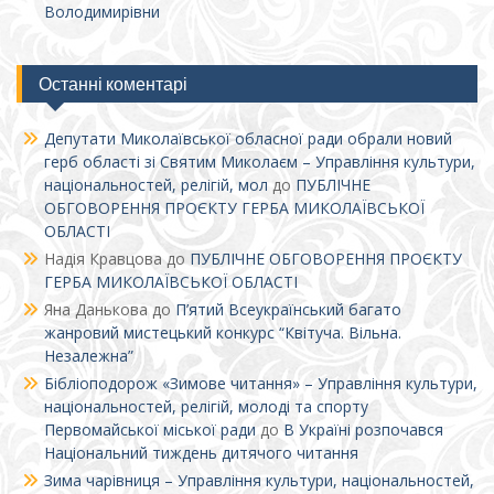
Володимирівни
Останні коментарі
Депутати Миколаївської обласної ради обрали новий
герб області зі Святим Миколаєм – Управління культури,
національностей, релігій, мол
до
ПУБЛІЧНЕ
ОБГОВОРЕННЯ ПРОЄКТУ ГЕРБА МИКОЛАЇВСЬКОЇ
ОБЛАСТІ
Надія Кравцова
до
ПУБЛІЧНЕ ОБГОВОРЕННЯ ПРОЄКТУ
ГЕРБА МИКОЛАЇВСЬКОЇ ОБЛАСТІ
Яна Данькова
до
П’ятий Всеукраїнський багато
жанровий мистецький конкурс “Квітуча. Вільна.
Незалежна”
Бібліоподорож «Зимове читання» – Управління культури,
національностей, релігій, молоді та спорту
Первомайської міської ради
до
В Україні розпочався
Національний тиждень дитячого читання
Зима чарівниця – Управління культури, національностей,