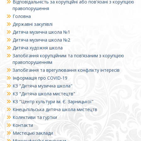
Відповідальність за корупційні або пов'язані з корупцією
правопорушення
Головна
Державні закупівлі
Дитяча музична школа №1
Дитяча музична школа №2
Дитяча художня школа
Запобігання корупційним та пов’язаним з корупцією
правопорушенням
Запобігання та врегулювання конфлікту інтересів
Інформація про COVID-19
КЗ "Дитяча музична школа"
КЗ "Дитяча школа мистецтв"
КЗ "Центр культури ім. Є. Зарницької"
Кінецьпільська дитяча школа мистецтв
Колективи та гуртки
Контакти
Мистецькі заклади
Міжконфесійні відносини