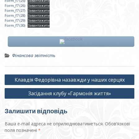
Form_f7 (25)
Завантажити
Form_f7 (26)
Завантажити
Form_f7 (27)
Завантажити
Form_f7 (28)
Завантажити
Form_f7 (29)
Завантажити
Form_f7 (30)
Завантажити
Фінансова звітність
Навігація
Клавдія Федорівна назавжди у наших серцях
записів
Засідання клубу «Гармонія життя»
Залишити відповідь
Ваша e-mail адреса не оприлюднюватиметься.
Обов’язкові
поля позначені
*