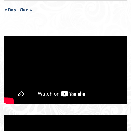
« Вер
Лис »