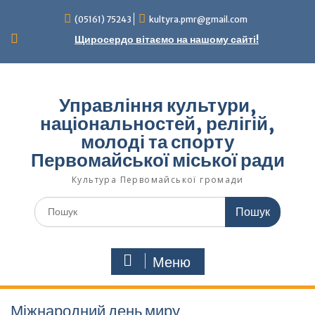
Перейти
(05161) 75243
kultyra.pmr@gmail.com
до
вмісту
Щиросердо вітаємо на нашому сайті!
Управління культури,
національностей, релігій,
молоді та спорту
Первомайської міської ради
Культура Первомайcької громади
Шукати:
Меню
Міжнародний день миру