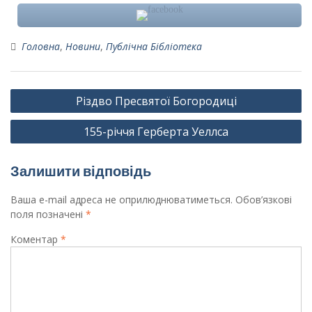
Головна
,
Новини
,
Публічна Бібліотека
Навігація
Різдво Пресвятої Богородиці
записів
155-річчя Герберта Уеллса
Залишити відповідь
Ваша e-mail адреса не оприлюднюватиметься.
Обов’язкові
поля позначені
*
Коментар
*