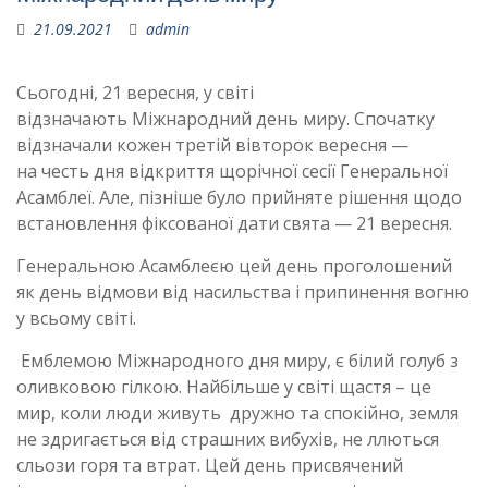
21.09.2021
admin
Сьогодні, 21 вересня, у світі
відзначають Міжнародний день миру. Спочатку
відзначали кожен третій вівторок вересня —
на честь дня відкриття щорічної сесії Генеральної
Асамблеї. Але, пізніше було прийняте рішення щодо
встановлення фіксованої дати свята — 21 вересня.
Генеральною Асамблеєю цей день проголошений
як день відмови від насильства і припинення вогню
у всьому світі.
Емблемою Міжнародного дня миру, є білий голуб з
оливковою гілкою. Найбільше у світі щастя – це
мир, коли люди живуть дружно та спокійно, земля
не здригається від страшних вибухів, не ллються
сльози горя та втрат. Цей день присвячений