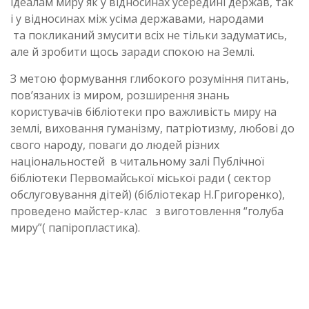
ідеалам миру як у відносинах усередині держав, так
і у відносинах між усіма державами, народами
та покликаний змусити всіх не тільки задуматись,
але й зробити щось заради спокою на Землі.
З метою формування глибокого розуміння питань,
пов’язаних із миром, розширення знань
користувачів бібліотеки про важливість миру на
землі, виховання гуманізму, патріотизму, любові до
свого народу, поваги до людей різних
національностей в читальному залі Публічної
бібліотеки Первомайської міської ради ( сектор
обслуговування дітей) (бібліотекар Н.Григоренко),
проведено майстер-клас з виготовлення “голуба
миру”( папіропластика).