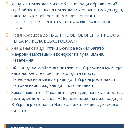
Депутати Миколаївської обласної ради обрали новий
герб області зі Святим Миколаєм – Управління культури,
національностей, релігій, мол
до
ПУБЛІЧНЕ
ОБГОВОРЕННЯ ПРОЄКТУ ГЕРБА МИКОЛАЇВСЬКОЇ
ОБЛАСТІ
Надія Кравцова
до
ПУБЛІЧНЕ ОБГОВОРЕННЯ ПРОЄКТУ
ГЕРБА МИКОЛАЇВСЬКОЇ ОБЛАСТІ
Яна Данькова
до
П’ятий Всеукраїнський багато
жанровий мистецький конкурс “Квітуча. Вільна.
Незалежна”
Бібліоподорож «Зимове читання» – Управління культури,
національностей, релігій, молоді та спорту
Первомайської міської ради
до
В Україні розпочався
Національний тиждень дитячого читання
Зима чарівниця – Управління культури, національностей,
релігій, молоді та спорту Первомайської міської ради
до
В Україні розпочався Національний тиждень дитячого
читання