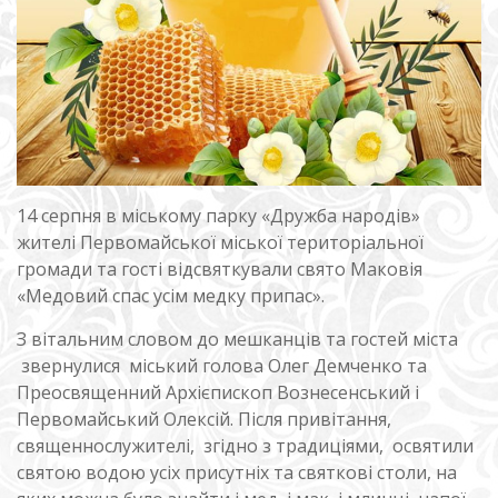
14 серпня в міському парку «Дружба народів»
жителі Первомайської міської територіальної
громади та гості відсвяткували свято Маковія
«Медовий спас усім медку припас».
З вітальним словом до мешканців та гостей міста
звернулися міський голова Олег Демченко та
Преосвященний Архієпископ Вознесенський і
Первомайський Олексій. Після привітання,
священнослужителі, згідно з традиціями, освятили
святою водою усіх присутніх та святкові столи, на