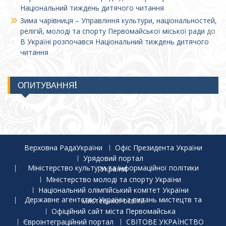
Національний тиждень дитячого читання
Зима чарівниця – Управління культури, національностей,
релігій, молоді та спорту Первомайської міської ради
до
В Україні розпочався Національний тиждень дитячого
читання
ОПИТУВАННЯ!
Верховна РадаУкраїни
Офіс Президента України
Урядовий портал
Міністерство культури та інформаційної політики України
Міністерство молоді та спорту України
Національний олімпійський комітет України
Державне агентство України з питань мистецтв та мистецької освіти
Офіційний сайт міста Первомайська
Євроінтеграційний портал
СВІТОВЕ УКРАЇНСТВО