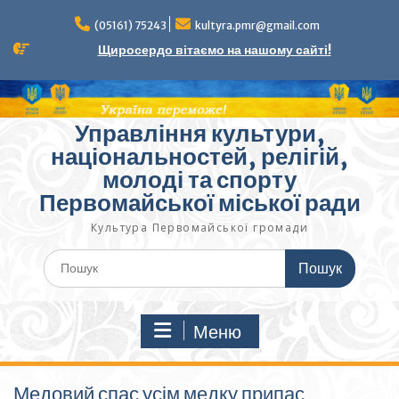
Перейти
до
(05161) 75243
kultyra.pmr@gmail.com
вмісту
Щиросердо вітаємо на нашому сайті!
Управління культури,
національностей, релігій,
молоді та спорту
Первомайської міської ради
Культура Первомайcької громади
Шукати:
Меню
Медовий спас усім медку припас