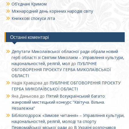
Об’єднані Кримом
Міжнародний день корінних народів світу
Книжкові спокуси літа
Останні коментарі
Депутати Миколаївської обласної ради обрали новий
герб області зі Святим Миколаєм – Управління культури,
національностей, релігій, мол
до
ПУБЛІЧНЕ
ОБГОВОРЕННЯ ПРОЄКТУ ГЕРБА МИКОЛАЇВСЬКОЇ
ОБЛАСТІ
Надія Кравцова
до
ПУБЛІЧНЕ ОБГОВОРЕННЯ ПРОЄКТУ
ГЕРБА МИКОЛАЇВСЬКОЇ ОБЛАСТІ
Яна Данькова
до
П’ятий Всеукраїнський багато
жанровий мистецький конкурс “Квітуча. Вільна.
Незалежна”
Бібліоподорож «Зимове читання» – Управління культури,
національностей, релігій, молоді та спорту
Первомайської міської ради
до
В Україні розпочався