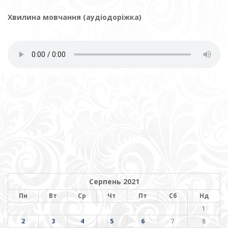
Хвилина мовчання (аудіодоріжка)
Серпень 2021
Пн
Вт
Ср
Чт
Пт
Сб
Нд
1
2
3
4
5
6
7
8