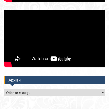
Архіви
Архіви