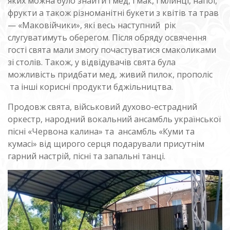
яких можна було знайти і мед, і мак, і млинці, напої,
фрукти а також різноманітні букети з квітів та трав
— «Маковійчики», які весь наступний рік
слугуватимуть оберегом. Після обряду освячення
гості свята мали змогу почастуватися смаколиками
зі столів. Також, у відвідувачів свята була
можливість придбати мед, живий пилок, прополіс
та інші корисні продукти бджільництва.
Продовж свята, військовий духово-естрадний
оркестр, народний вокальний ансамбль української
пісні «Червона калина» та ансамбль «Куми та
кумасі» від щирого серця подарували присутнім
гарний настрій, пісні та запальні танці.