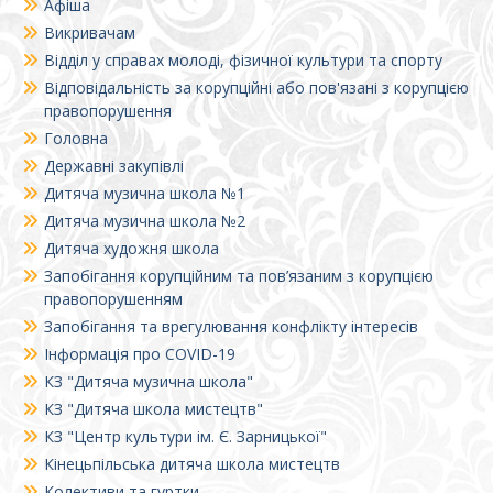
Афіша
Викривачам
Відділ у справах молоді, фізичної культури та спорту
Відповідальність за корупційні або пов'язані з корупцією
правопорушення
Головна
Державні закупівлі
Дитяча музична школа №1
Дитяча музична школа №2
Дитяча художня школа
Запобігання корупційним та пов’язаним з корупцією
правопорушенням
Запобігання та врегулювання конфлікту інтересів
Інформація про COVID-19
КЗ "Дитяча музична школа"
КЗ "Дитяча школа мистецтв"
КЗ "Центр культури ім. Є. Зарницької"
Кінецьпільська дитяча школа мистецтв
Колективи та гуртки