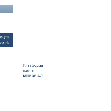
тецтв
world»
Платформа
памяті
МЕМОРІАЛ