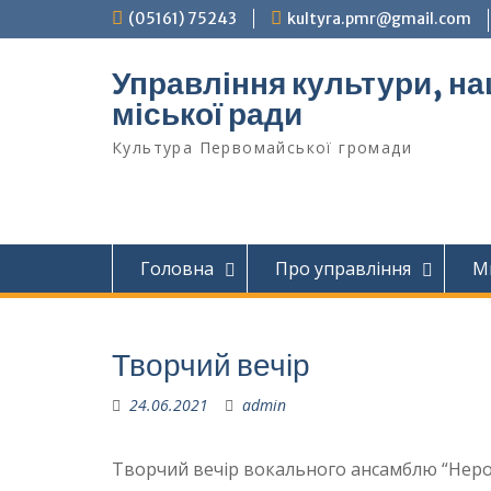
Перейти
(05161) 75243
kultyra.pmr@gmail.com
до
вмісту
Управління культури, на
міської ради
Культура Первомайcької громади
Головна
Про управління
М
Творчий вечір
24.06.2021
admin
Творчий вечір вокального ансамблю “Нероз