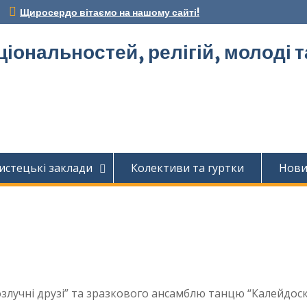
Щиросердо вітаємо на нашому сайті!
ціональностей, релігій, молоді 
истецькі заклади
Колективи та гуртки
Нов
лучні друзі” та зразкового ансамблю танцю “Калейдоск