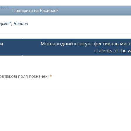
Поширити на Facebook
цької"
,
Новини
ди
Міжнародний конкурс-фестиваль мис
«Talents of the 
в’язкові поля позначені
*