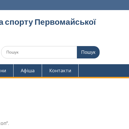
та спорту Первомайської
Шукати:
ини
Афіша
Контакти
оп”.