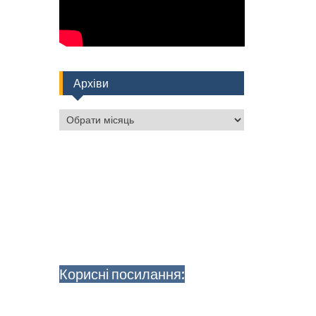
Архіви
Архіви
Корисні посилання: