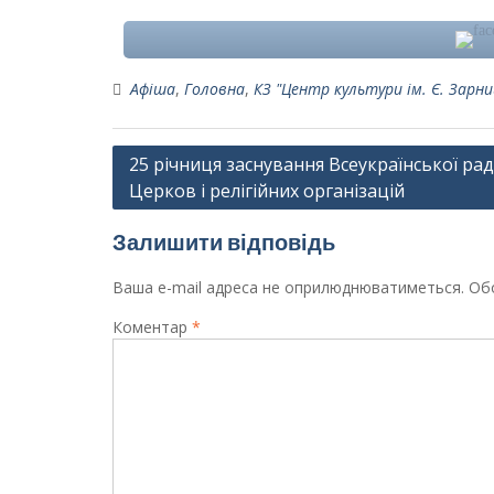
Афіша
,
Головна
,
КЗ "Центр культури ім. Є. Зарни
Навігація
25 річниця заснування Всеукраїнської ра
Церков і релігійних організацій
записів
Залишити відповідь
Ваша e-mail адреса не оприлюднюватиметься.
Обо
Коментар
*