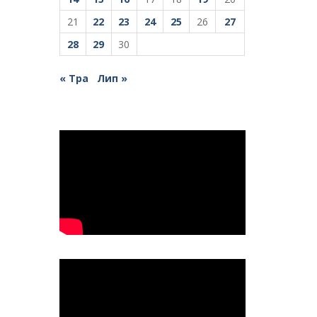
21
22
23
24
25
26
27
28
29
30
« Тра
Лип »