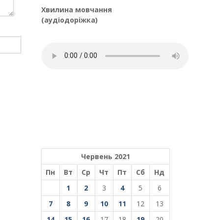
Хвилина мовчання
(аудіодоріжка)
Червень 2021
Пн
Вт
Ср
Чт
Пт
Сб
Нд
1
2
3
4
5
6
7
8
9
10
11
12
13
14
15
16
17
18
19
20