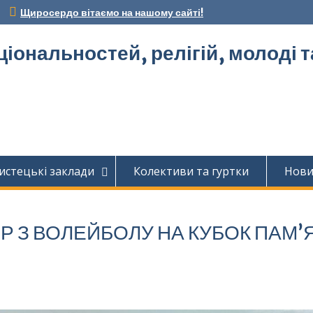
Щиросердо вітаємо на нашому сайті!
ціональностей, релігій, молоді 
истецькі заклади
Колективи та гуртки
Нов
ІР З ВОЛЕЙБОЛУ НА КУБОК ПАМ’Я