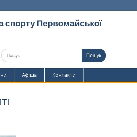
та спорту Первомайської
Шукати:
ини
Афіша
Контакти
ТІ