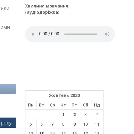
Хвилина мовчання
дили
(аудіодоріжка)
ними
Жовтень 2020
Пн
Вт
Ср
Чт
Пт
Сб
Нд
1
2
3
4
 року
5
6
7
8
9
10
11
12
13
14
15
16
17
18