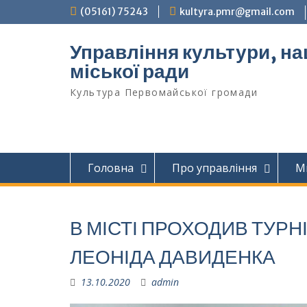
Перейти
(05161) 75243
kultyra.pmr@gmail.com
до
вмісту
Управління культури, на
міської ради
Культура Первомайcької громади
Головна
Про управління
М
В МІСТІ ПРОХОДИВ ТУРН
ЛЕОНІДА ДАВИДЕНКА
13.10.2020
admin