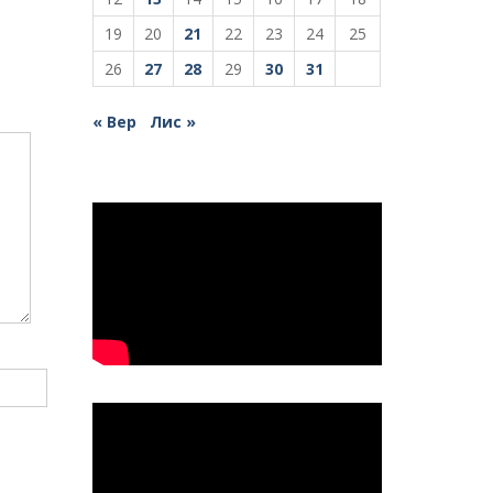
19
20
21
22
23
24
25
26
27
28
29
30
31
« Вер
Лис »