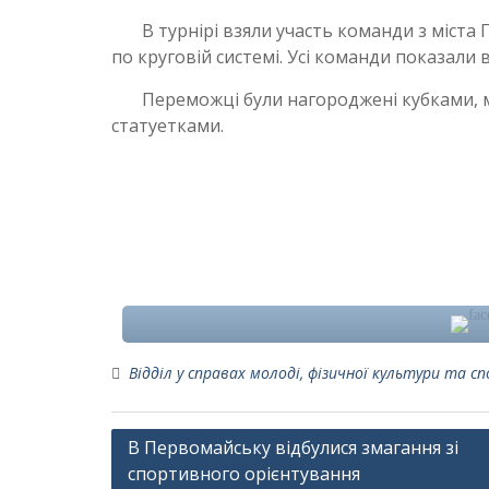
В турнірі взяли участь команди з міста П
по круговій системі. Усі команди показали 
Переможці були нагороджені кубками, ме
статуетками.
Відділ у справах молоді, фізичної культури та с
Навігація
В Первомайську відбулися змагання зі
спортивного орієнтування
записів