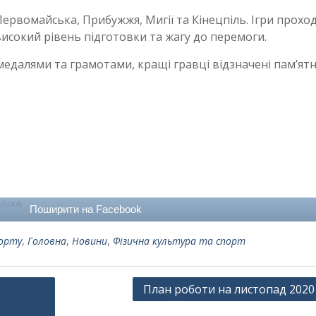
ервомайська, Прибужжя, Мигії та Кінецпіль. Ігри прохо
високий рівень підготовки та жагу до перемоги.
далями та грамотами, кращі гравці відзначені пам’ят
Поширити на Facebook
порту
,
Головна
,
Новини
,
Фізична культура та спорт
План роботи на листопад 2020