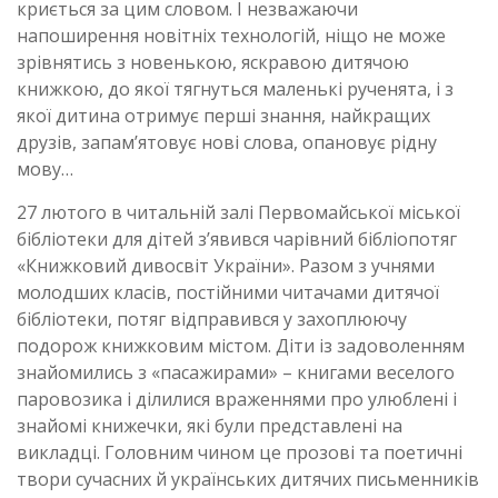
криється за цим словом. І незважаючи
напоширення новітніх технологій, ніщо не може
зрівнятись з новенькою, яскравою дитячою
книжкою, до якої тягнуться маленькі рученята, і з
якої дитина отримує перші знання, найкращих
друзів, запам’ятовує нові слова, опановує рідну
мову…
27 лютого в читальній залі Первомайської міської
бібліотеки для дітей з’явився чарівний бібліопотяг
«Книжковий дивосвіт України». Разом з учнями
молодших класів, постійними читачами дитячої
бібліотеки, потяг відправився у захоплюючу
подорож книжковим містом. Діти із задоволенням
знайомились з «пасажирами» – книгами веселого
паровозика і ділилися враженнями про улюблені і
знайомі книжечки, які були представлені на
викладці. Головним чином це прозові та поетичні
твори сучасних й українських дитячих письменників