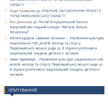
ОБЛАСТІ
Надія Кравцова
до
ПУБЛІЧНЕ ОБГОВОРЕННЯ ПРОЄКТУ
ГЕРБА МИКОЛАЇВСЬКОЇ ОБЛАСТІ
Яна Данькова
до
П’ятий Всеукраїнський багато
жанровий мистецький конкурс “Квітуча. Вільна.
Незалежна”
Бібліоподорож «Зимове читання» – Управління культури,
національностей, релігій, молоді та спорту
Первомайської міської ради
до
В Україні розпочався
Національний тиждень дитячого читання
Зима чарівниця – Управління культури, національностей,
релігій, молоді та спорту Первомайської міської ради
до
В Україні розпочався Національний тиждень дитячого
читання
ОПИТУВАННЯ!