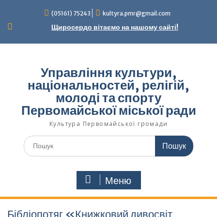
Перейти
(05161) 75243
kultyra.pmr@gmail.com
до
вмісту
Щиросердо вітаємо на нашому сайті!
Управління культури,
національностей, релігій,
молоді та спорту
Первомайської міської ради
Культура Первомайcької громади
Шукати:
Меню
Бібліопотяг «Книжковий дивосвіт