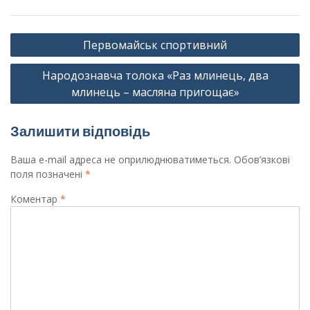
Навігація
Первомайськ спортивний
записів
Народознавча толока «Раз млинець, два
млинець – масляна пригощає»
Залишити відповідь
Ваша e-mail адреса не оприлюднюватиметься.
Обов’язкові
поля позначені
*
Коментар
*