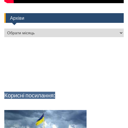
Архіви
Архіви
Корисні посилання: