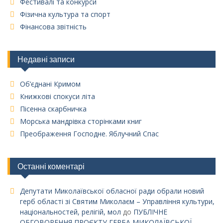
Фестивалі та конкурси
Фізична культура та спорт
Фінансова звітність
Недавні записи
Об’єднані Кримом
Книжкові спокуси літа
Пісенна скарбничка
Морська мандрівка сторінками книг
Преображення Господне. Яблучний Спас
Останні коментарі
Депутати Миколаївської обласної ради обрали новий
герб області зі Святим Миколаєм – Управління культури,
національностей, релігій, мол
до
ПУБЛІЧНЕ
ОБГОВОРЕННЯ ПРОЄКТУ ГЕРБА МИКОЛАЇВСЬКОЇ