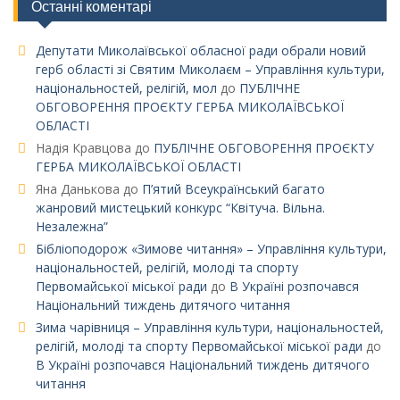
Останні коментарі
Депутати Миколаївської обласної ради обрали новий
герб області зі Святим Миколаєм – Управління культури,
національностей, релігій, мол
до
ПУБЛІЧНЕ
ОБГОВОРЕННЯ ПРОЄКТУ ГЕРБА МИКОЛАЇВСЬКОЇ
ОБЛАСТІ
Надія Кравцова
до
ПУБЛІЧНЕ ОБГОВОРЕННЯ ПРОЄКТУ
ГЕРБА МИКОЛАЇВСЬКОЇ ОБЛАСТІ
Яна Данькова
до
П’ятий Всеукраїнський багато
жанровий мистецький конкурс “Квітуча. Вільна.
Незалежна”
Бібліоподорож «Зимове читання» – Управління культури,
національностей, релігій, молоді та спорту
Первомайської міської ради
до
В Україні розпочався
Національний тиждень дитячого читання
Зима чарівниця – Управління культури, національностей,
релігій, молоді та спорту Первомайської міської ради
до
В Україні розпочався Національний тиждень дитячого
читання