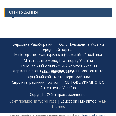
ОПИТУВАННЯ!
Верховна РадаУкраїни
Офіс Президента України
Урядовий портал
Міністерство культури та інформаційної політики України
Міністерство молоді та спорту України
Національний олімпійський комітет України
Державне агентство України з питань мистецтв та мистецької освіти
Офіційний сайт міста Первомайська
Євроінтеграційний портал
СВІТОВЕ УКРАЇНСТВО
Автентична Україна
Copyright © Усі права захищено.
Сайт працює на WordPress
|
Education Hub автор:
WEN
Themes
Social media & sharing icons powered by
UltimatelySocial