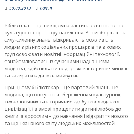
30.09.2019
admin
Бібліотека – це невід`ємна частина освітнього та
культурного простору населення. Вони зберігають
силу-силенну знань, відкривають можливість
людям з різних соціальних прошарків та вікових
груп освоювати новітні інформаційні технології,
ознайомлюватись із сучасними надбаннями
людства, здійснювати подорожі в історичне минуле
та зазирати в далеке майбутнє.
При цьому бібліотекар – це вартовий знань, це
людина, що опікується збереженням культурних,
технологічних та історичних здобутків людської
цивілізації, і в змозі прищепити дитині любов до
книги, а дорослим – до навчання і відкриття нового
та ще незнаного світу людських можливостей.