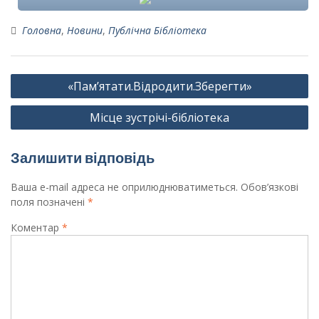
Головна
,
Новини
,
Публічна Бібліотека
Навігація
«Пам’ятати.Відродити.Зберегти»
записів
Місце зустрічі-бібліотека
Залишити відповідь
Ваша e-mail адреса не оприлюднюватиметься.
Обов’язкові
поля позначені
*
Коментар
*