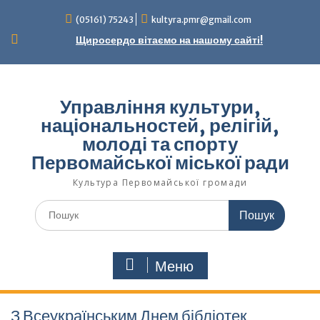
Перейти
(05161) 75243
kultyra.pmr@gmail.com
до
вмісту
Щиросердо вітаємо на нашому сайті!
Управління культури,
національностей, релігій,
молоді та спорту
Первомайської міської ради
Культура Первомайcької громади
Шукати:
Меню
З Всеукраїнським Днем бібліотек