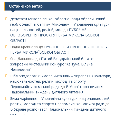
Останні коментарі
Депутати Миколаївської обласної ради обрали новий
герб області зі Святим Миколаєм – Управління культури,
національностей, релігій, мол
до
ПУБЛІЧНЕ
ОБГОВОРЕННЯ ПРОЄКТУ ГЕРБА МИКОЛАЇВСЬКОЇ
ОБЛАСТІ
Надія Кравцова
до
ПУБЛІЧНЕ ОБГОВОРЕННЯ ПРОЄКТУ
ГЕРБА МИКОЛАЇВСЬКОЇ ОБЛАСТІ
Яна Данькова
до
П’ятий Всеукраїнський багато
жанровий мистецький конкурс “Квітуча. Вільна.
Незалежна”
Бібліоподорож «Зимове читання» – Управління культури,
національностей, релігій, молоді та спорту
Первомайської міської ради
до
В Україні розпочався
Національний тиждень дитячого читання
Зима чарівниця – Управління культури, національностей,
релігій, молоді та спорту Первомайської міської ради
до
В Україні розпочався Національний тиждень дитячого
читання