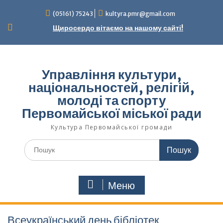
Перейти
(05161) 75243
kultyra.pmr@gmail.com
до
вмісту
Щиросердо вітаємо на нашому сайті!
Управління культури,
національностей, релігій,
молоді та спорту
Первомайської міської ради
Культура Первомайcької громади
Шукати:
Меню
Всеукраїнський день бібліотек