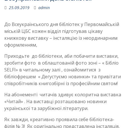
25.09.2019
admin
До Всеукраїнського дня бібліотек у Первомайській
міській ЦБС кожен відділ підготував цікаву
книжкову виставку – інсталяцію із неординарним
оформленням,
Приходьте до бібліотеки, аби побачити виставки,
зробити фото в облаштованій фото зоні – « Бібліо
SELFI» в читальному залі , ознайомитися з
бібліофрешем « Дегустуємо новинки» та привітати
співробітників книгозбірні із професійним святом!
На абонементі читачів здивує колоритна виставка
«Читай» . На виставці розташовано новинки
української та зарубіжної літератури.
Як завжди, креативно проявила себе бібліотека-
філія № 3! Як оригінально представлена інсталяція,