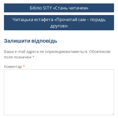
Навігація
Бібліо SITY «Стань читачем»
записів
Читацька естафета «Прочитай сам – порадь
другові»
Залишити відповідь
Ваша e-mail адреса не оприлюднюватиметься.
Обов’язкові
поля позначені
*
Коментар
*