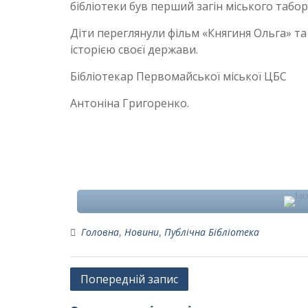
бібліотеки був перший загін міського табор
Діти переглянули фільм «Княгиня Ольга» та
історією своєї держави.
Бібліотекар Первомайської міської ЦБС
Антоніна Григоренко.
Головна
,
Новини
,
Публічна Бібліотека
Навігація
Попередній запис
записів