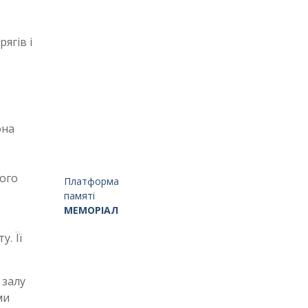
ягів і
она
ого
Платформа
памяті
МЕМОРІАЛ
. Її
 залу
ми