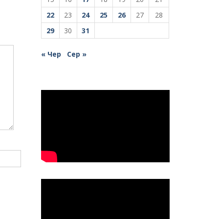
22
23
24
25
26
27
28
29
30
31
« Чер
Сер »