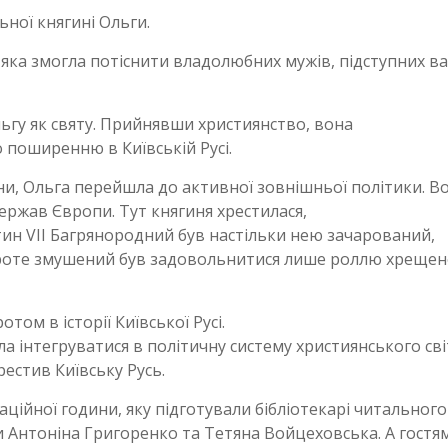
ьної княгині Ольги.
 яка змогла потіснити владолюбних мужів, підступних вар
гу як святу. Прийнявши християнство, вона
поширенню в Київській Русі.
и, Ольга перейшла до активної зовнішньої політики. В
держав Європи. Тут княгиня хрестилася,
ин VII Багрянородний був настільки нею зачарований,
 проте змушений був задовольнитися лише роллю хрещен
ом в історії Київської Русі.
 інтегруватися в політичну систему християнського світу
рестив Київську Русь.
аційної години, яку підготували бібліотекарі читального
и Антоніна Григоренко та Тетяна Войцеховська. А гостя