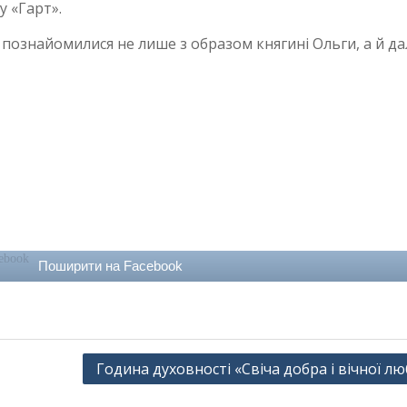
у «Гарт».
 познайомилися не лише з образом княгині Ольги, а й д
Поширити на Facebook
Година духовності «Свіча добра і вічної лю