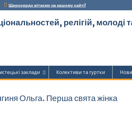
Щиросердо вітаємо на нашому сайті!
ціональностей, релігій, молоді 
истецькі заклади
Колективи та гуртки
Нов
гиня Ольга. Перша свята жінка