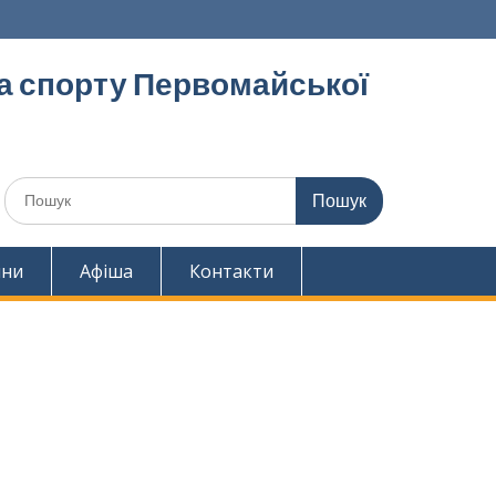
та спорту Первомайської
Шукати:
ини
Афіша
Контакти