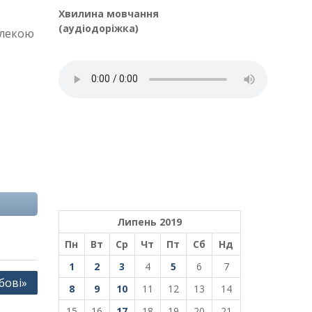
Хвилина мовчання
(аудіодоріжка)
алекою
Липень 2019
Пн
Вт
Ср
Чт
Пт
Сб
Нд
1
2
3
4
5
6
7
бові»
8
9
10
11
12
13
14
15
16
17
18
19
20
21