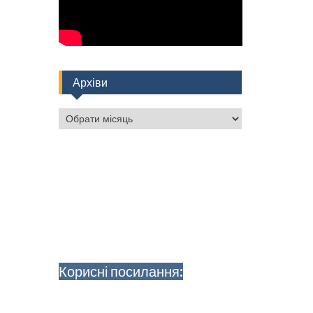
Архіви
Архіви
Корисні посилання: