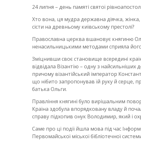
24 липня – день памяті святої рівноапостол
Хто вона, ця мудра державна діячка, жінка,
сісти на древньому київському престолі?
Православна церква вшановує княгиню Оль
ненасильницькими методами сприяла його 
Зміцнивши своє становище всередині країн
відвідала Візантію – одну з найсильніших 
причому візантійський імператор Констант
що нібито запропонував їй руку й серце,
батька Ольги.
Правління княгині було вирішальним поворот
Країна здобула впорядковану владу й почала
справу підхопив онук Володимир, який і ох
Саме про ці події йшла мова під час Інформ
Первомайської міської бібліотечної систем