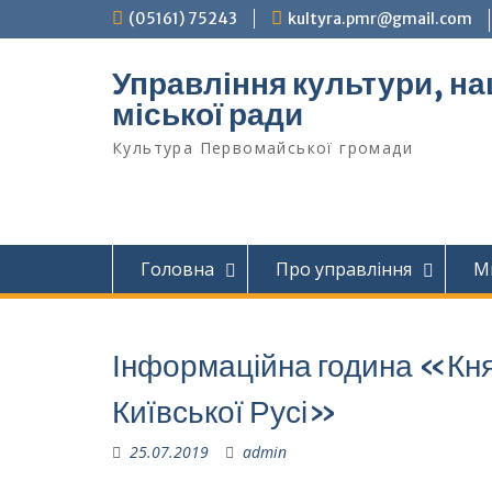
Перейти
(05161) 75243
kultyra.pmr@gmail.com
до
вмісту
Управління культури, на
міської ради
Культура Первомайcької громади
Головна
Про управління
М
Інформаційна година «Кня
Київської Русі»
25.07.2019
admin