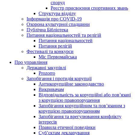
споруд
Реєстр присвоєння спортивних звань
Структура відділу
Інформація про COVID-19
Охорона культурної спадщини
Публічна Бібліотека
Питання національностей та релігій
Питання національностей
Питання релігій
Фестивалі та конкурси
Міс Первомайська
Про управління
Державні закупівлі
Prozorro
Запобігання і протидія корупції
Антикорупційне законодавство
Викривачам
Відповідальність за корупційні або пов’язані
з корупцією правопорушення
Запобігання корупційним та пов’язаним з
корупцією правопорушенням
Запобігання та врегулювання конфлікту
інтересів
Правила етичної поведінки
Суб’єктам декларування