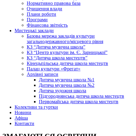
Нормативно правова база
Очищення влади
Плани роботи
Програми
Фінансова звітність
Мистецькі заклади
Базова мережа закладів культури
загальнодержавного/місцевого рівня
КЗ “Дитяча музична школа”
КЗ “Центр культури ім. Є. Зарницької”
КЗ “Дитяча школа мистецтв”
Кінецьпільська дитяча школа мистецтв
Палац культури «Фрегат»
Архівні записи
Дитяча музична школа №1
Дитяча музична школа №2
Дитяча художня школа
Підгороднянська дитяча школа мистецтв
Первомайська дитяча школа мистецтв
Колективи та гуртки
Новини
Афіша
Контакти