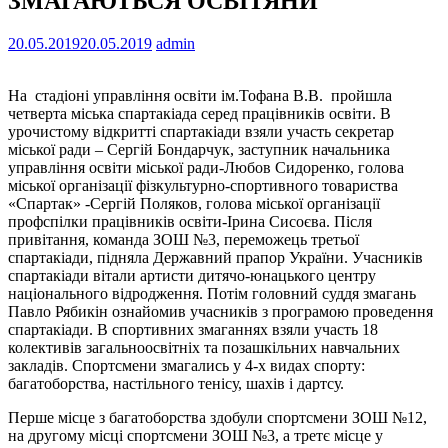
ЗМАГАЮТЬСЯ ОСВІТЯНИ
20.05.2019
20.05.2019
admin
На стадіоні управління освіти ім.Тофана В.В. пройшла
четверта міська спартакіада серед працівників освіти. В
урочистому відкритті спартакіади взяли участь секретар
міської ради – Сергій Бондарчук, заступник начальника
управління освіти міської ради-Любов Сидоренко, голова
міської організації фізкультурно-спортивного товариства
«Спартак» -Сергій Поляков, голова міської організації
профспілки працівників освіти-Ірина Сисоєва. Після
привітання, команда ЗОШ №3, переможець третьої
спартакіади, підняла Державний прапор України. Учасників
спартакіади вітали артисти дитячо-юнацького центру
національного відродження. Потім головний суддя змагань
Павло Рябикін ознайомив учасників з програмою проведення
спартакіади. В спортивних змаганнях взяли участь 18
колективів загальноосвітніх та позашкільних навчальних
закладів. Спортсмени змагались у 4-х видах спорту:
багатоборства, настільного тенісу, шахів і дартсу.
Перше місце з багатоборства здобули спортсмени ЗОШ №12,
на другому місці спортсмени ЗОШ №3, а третє місце у