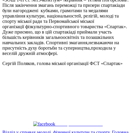
Після закінчення змагань переможці та призери спартакіади
були нагороджені кубками, грамотами та медалями
управління культури, національностей, релігій, молоді та
спорту міської ради та Первомайської міської
організації фізкультурно-спортивного товариства «Спартак».
Дуже приємно, що в цій спартакіаді приймали участь
більшість керівників загальноосвітніх та позашкільних
навчальних закладів. Спортивні змагання,незважаючи на
присутність духу боротьби та суперництва,проходила у
веселій дружній атмосфері.
Сергій Поляков, голова міської організації ФСТ «Спартак»
Поширити на Facebook
Відділ у справах молоді, фізичної культури та спорту
,
Головна
,