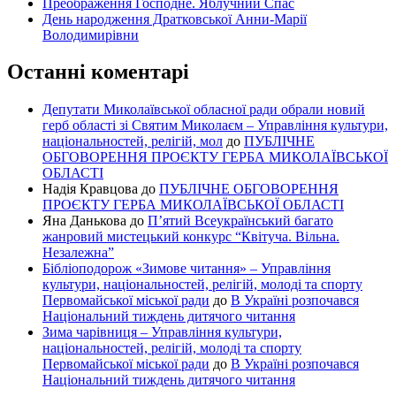
Преображення Господне. Яблучний Спас
День народження Дратковської Анни-Марії
Володимирівни
Останні коментарі
Депутати Миколаївської обласної ради обрали новий
герб області зі Святим Миколаєм – Управління культури,
національностей, релігій, мол
до
ПУБЛІЧНЕ
ОБГОВОРЕННЯ ПРОЄКТУ ГЕРБА МИКОЛАЇВСЬКОЇ
ОБЛАСТІ
Надія Кравцова
до
ПУБЛІЧНЕ ОБГОВОРЕННЯ
ПРОЄКТУ ГЕРБА МИКОЛАЇВСЬКОЇ ОБЛАСТІ
Яна Данькова
до
П’ятий Всеукраїнський багато
жанровий мистецький конкурс “Квітуча. Вільна.
Незалежна”
Бібліоподорож «Зимове читання» – Управління
культури, національностей, релігій, молоді та спорту
Первомайської міської ради
до
В Україні розпочався
Національний тиждень дитячого читання
Зима чарівниця – Управління культури,
національностей, релігій, молоді та спорту
Первомайської міської ради
до
В Україні розпочався
Національний тиждень дитячого читання