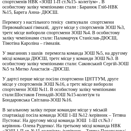
спортсменів НВК «ЗОШ 1-П ст.№15- колегіум» . В
особистому заліку чемпіонами стали : Баранюк Гліб-НВК
№15, Барега Анна- ДЮСШ.
Перемогу з настільного тенісу святкували спортсмени
Первомайської гімназії, друге місце у спортсменів ЗОШ №3,
третє місце вибороли спортсмени ЗОШ №4. В особистому
заліку чемпіонами стали: Паламарчук Станіслав-ДЮСШ,
Тімотіна Кароліна – гімназія.
У змаганнях з шахів перемогла команда ЗОШ №5, на другому
місці команда ДЮСШ, третє місце у команди ЗОШ №3. В
особистому заліку чемпіонами стали: Саковський Сергій-ЗОШ
№5 та Митко Анастасія –ДЮСШ.
У дартсі перше місце посіли спортсмени ЦНТТУМ, друге
місце у спортсменів ЗОШ №16, а третє місце вибороли
спортсмени ЗОШ №11. В особистому заліку чемпіонами
стали:Шостаков Геннадій-ЗОШ №15-колегіум та
Бондаровська Світлана-ЗОШ №16.
В загальному заліку перше командне місце у міській
спартакіаді посіла команда ЗОШ 1-Ш №12 /керівник – Тетяна
Пустова/. На другому місці команда ЗОШ 1-Ш ст.№3 /
керівник- Олена Руденко/. На третьому місці команда НВК
«ЗОШ 1-П ст. №15-колегіум» /керівник – Тетяна Погорєлова/.