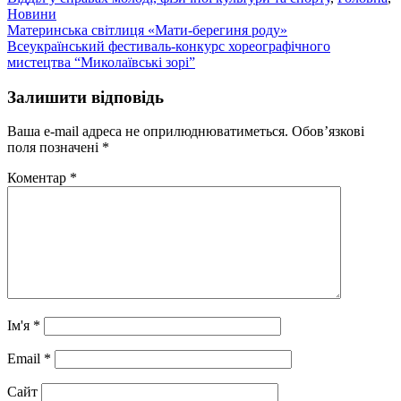
Новини
Навігація
Материнська світлиця «Мати-берегиня роду»
Всеукраїнський фестиваль-конкурс хореографічного
записів
мистецтва “Миколаївські зорі”
Залишити відповідь
Ваша e-mail адреса не оприлюднюватиметься.
Обов’язкові
поля позначені
*
Коментар
*
Ім'я
*
Email
*
Сайт