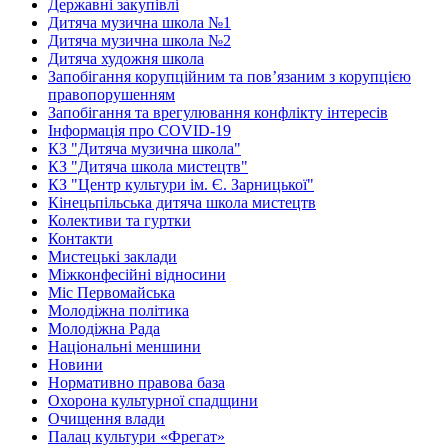
Державні закупівлі
Дитяча музична школа №1
Дитяча музична школа №2
Дитяча художня школа
Запобігання корупційним та пов’язаним з корупцією
правопорушенням
Запобігання та врегулювання конфлікту інтересів
Інформація про COVID-19
КЗ "Дитяча музична школа"
КЗ "Дитяча школа мистецтв"
КЗ "Центр культури ім. Є. Зарницької"
Кінецьпільська дитяча школа мистецтв
Колективи та гуртки
Контакти
Мистецькі заклади
Міжконфесійні відносини
Міс Первомайська
Молодіжна політика
Молодіжна Рада
Національні меншини
Новини
Нормативно правова база
Охорона культурної спадщини
Очищення влади
Палац культури «Фрегат»