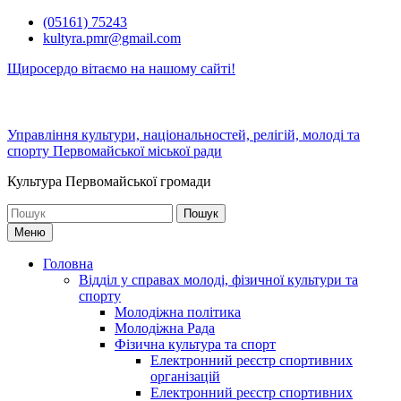
Перейти
(05161) 75243
до
kultyra.pmr@gmail.com
вмісту
Щиросердо вітаємо на нашому сайті!
Управління культури, національностей, релігій, молоді та
спорту Первомайської міської ради
Культура Первомайcької громади
Шукати:
Меню
Головна
Відділ у справах молоді, фізичної культури та
спорту
Молодіжна політика
Молодіжна Рада
Фізична культура та спорт
Електронний реєстр спортивних
організацій
Електронний реєстр спортивних