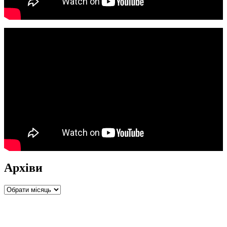
Архіви
Архіви