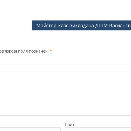
Майстер-клас викладача ДШМ Васильєва
в’язкові поля позначені
*
Сайт