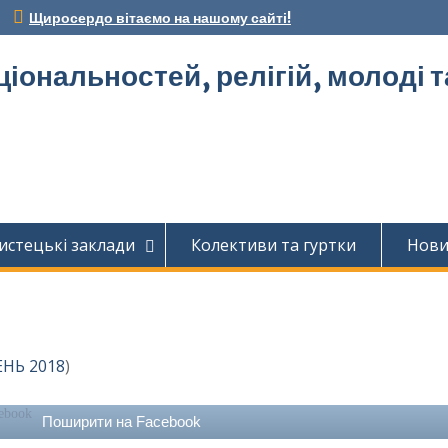
Щиросердо вітаємо на нашому сайті!
ціональностей, релігій, молоді 
истецькі заклади
Колективи та гуртки
Нов
ЕНЬ 2018
)
Поширити на Facebook