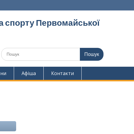
та спорту Первомайської
Шукати:
ини
Афіша
Контакти