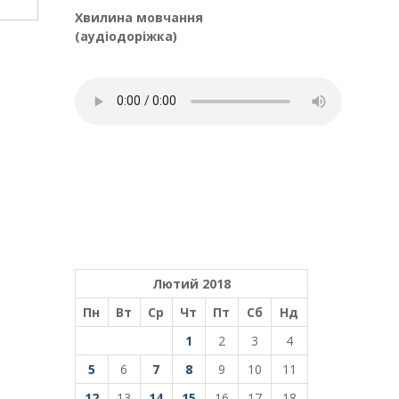
Хвилина мовчання
(аудіодоріжка)
Лютий 2018
Пн
Вт
Ср
Чт
Пт
Сб
Нд
1
2
3
4
5
6
7
8
9
10
11
12
13
14
15
16
17
18