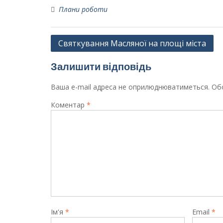
Плани роботи
Навігація
Святкування Масляної на площі міста
записів
Залишити відповідь
Ваша e-mail адреса не оприлюднюватиметься.
Обо
Коментар
*
Ім'я
*
Email
*