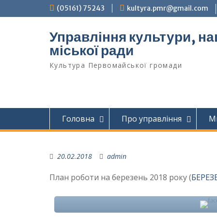
Перейти
(05161) 75243
kultyra.pmr@gmail.com
до
вмісту
Управління культури, на
міської ради
Культура Первомайcької громади
Головна
Про управління
М
20.02.2018
admin
План роботи на березень 2018 року (
БЕРЕЗ