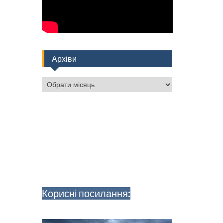
Архіви
Архіви
Корисні посилання: