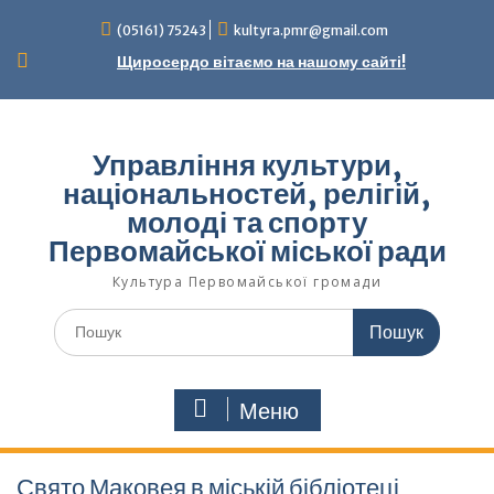
Перейти
(05161) 75243
kultyra.pmr@gmail.com
до
вмісту
Щиросердо вітаємо на нашому сайті!
Управління культури,
національностей, релігій,
молоді та спорту
Первомайської міської ради
Культура Первомайcької громади
Шукати:
Меню
Свято Маковея в міській бібліотеці