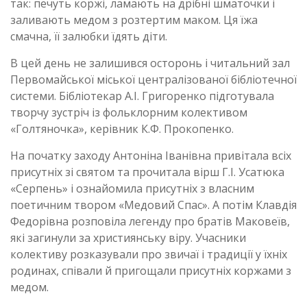
так: печуть коржі, ламають на дрібні шматочки і
заливають медом з розтертим маком. Ця їжа
смачна, її залюбки їдять діти.
В цей день не залишився осторонь і читальний зал
Первомайської міської централізованої бібліотечної
системи. Бібліотекар А.І. Григоренко підготувала
творчу зустріч із фольклорним колективом
«Голтяночка», керівник К.Ф. Прокопенко.
На початку заходу Антоніна Іванівна привітала всіх
присутніх зі святом та прочитала вірш Г.І. Усатюка
«Серпень» і ознайомила присутніх з власним
поетичним твором «Медовий Спас». А потім Клавдія
Федорівна розповіла легенду про братів Маковеїв,
які загинули за християнську віру. Учасники
колективу розказували про звичаї і традиції у їхніх
родинах, співали й пригощали присутніх коржами з
медом.