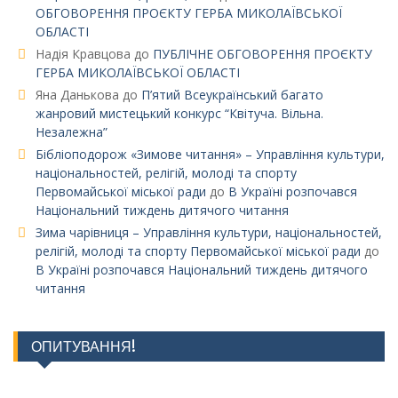
ОБГОВОРЕННЯ ПРОЄКТУ ГЕРБА МИКОЛАЇВСЬКОЇ
ОБЛАСТІ
Надія Кравцова
до
ПУБЛІЧНЕ ОБГОВОРЕННЯ ПРОЄКТУ
ГЕРБА МИКОЛАЇВСЬКОЇ ОБЛАСТІ
Яна Данькова
до
П’ятий Всеукраїнський багато
жанровий мистецький конкурс “Квітуча. Вільна.
Незалежна”
Бібліоподорож «Зимове читання» – Управління культури,
національностей, релігій, молоді та спорту
Первомайської міської ради
до
В Україні розпочався
Національний тиждень дитячого читання
Зима чарівниця – Управління культури, національностей,
релігій, молоді та спорту Первомайської міської ради
до
В Україні розпочався Національний тиждень дитячого
читання
ОПИТУВАННЯ!