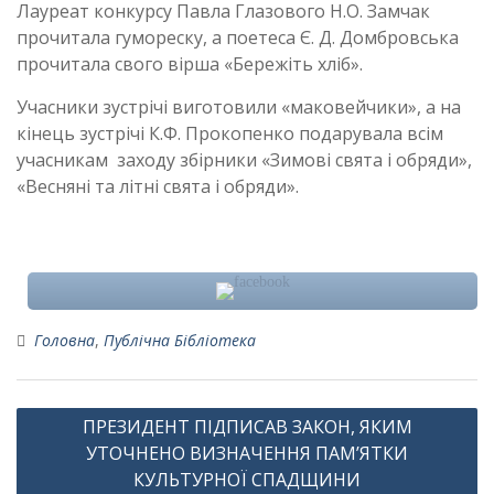
Лауреат конкурсу Павла Глазового Н.О. Замчак
прочитала гумореску, а поетеса Є. Д. Домбровська
прочитала свого вірша «Бережіть хліб».
Учасники зустрічі виготовили «маковейчики», а на
кінець зустрічі К.Ф. Прокопенко подарувала всім
учасникам заходу збірники «Зимові свята і обряди»,
«Весняні та літні свята і обряди».
Головна
,
Публічна Бібліотека
Навігація
ПРЕЗИДЕНТ ПІДПИСАВ ЗАКОН, ЯКИМ
записів
УТОЧНЕНО ВИЗНАЧЕННЯ ПАМ’ЯТКИ
КУЛЬТУРНОЇ СПАДЩИНИ