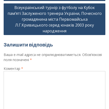
Всеукраїнський турнір з футболу на Кубок
пам’яті Заслуженого тренера України, Почесного
громадянина міста Первомайська
Л.Г.Кривицького серед юнаків 2003 року
народження
Залишити відповідь
Ваша e-mail адреса не оприлюднюватиметься.
Обов’язкові
поля позначені
*
Коментар
*