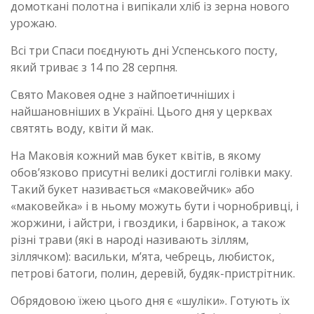
домоткані полотна і випікали хліб із зерна нового
урожаю.
Всі три Спаси поєднують дні Успенського посту,
який триває з 14 по 28 серпня.
Свято Маковея одне з найпоетичніших і
найшановніших в Україні. Цього дня у церквах
святять воду, квіти й мак.
На Маковія кожний мав букет квітів, в якому
обов’язково присутні великі достиглі голівки маку.
Такий букет називається «маковейчик» або
«маковейка» і в ньому можуть бути і чорнобривці, і
жоржини, і айстри, і гвоздики, і барвінок, а також
різні трави (які в народі називають зіллям,
зіллячком): васильки, м’ята, чебрець, любисток,
петрові батоги, полин, деревій, будяк-пристрітник.
Обрядовою їжею цього дня є «шуліки». Готують їх