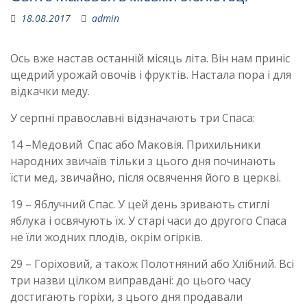
18.08.2017
admin
Ось вже настав останній місяць літа. Він нам приніс
щедрий урожай овочів і фруктів. Настала пора і для
відкачки меду.
У серпні православні відзначають три Спаса:
14 –Медовий Спас або Маковія. Прихильники
народних звичаїв тільки з цього дня починають
їсти мед, звичайно, після освячення його в церкві.
19 – Яблучний Спас. У цей день зривають стиглі
яблука і освячують їх. У старі часи до другого Спаса
не їли жодних плодів, окрім огірків.
29 – Горіховий, а також Полотняний або Хлібний. Всі
три назви цілком виправдані: до цього часу
достигають горіхи, з цього дня продавали