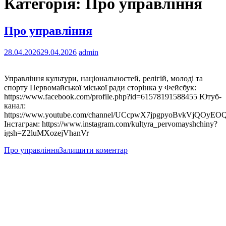
Категорія:
Про управління
Про управління
28.04.2026
29.04.2026
admin
Управління культури, національностей, релігій, молоді та
спорту Первомайської міської ради сторінка у Фейсбук:
https://www.facebook.com/profile.php?id=61578191588455 Ютуб-
канал:
https://www.youtube.com/channel/UCcpwX7jpgpyoBvkVjQOyEO
Інстаграм: https://www.instagram.com/kultyra_pervomayshchiny?
igsh=Z2luMXozejVhanVr
Про управління
Залишити коментар