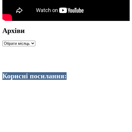
Архіви
Архіви
Корисні посилання: