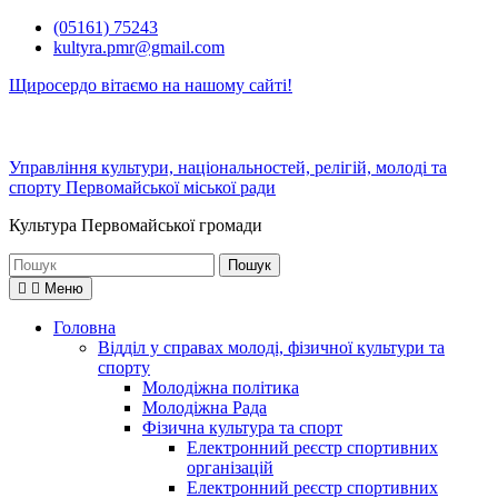
Перейти
(05161) 75243
до
kultyra.pmr@gmail.com
вмісту
Щиросердо вітаємо на нашому сайті!
Управління культури, національностей, релігій, молоді та
спорту Первомайської міської ради
Культура Первомайcької громади
Шукати:
Меню
Головна
Відділ у справах молоді, фізичної культури та
спорту
Молодіжна політика
Молодіжна Рада
Фізична культура та спорт
Електронний реєстр спортивних
організацій
Електронний реєстр спортивних