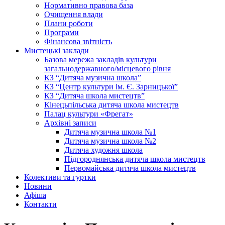
Нормативно правова база
Очищення влади
Плани роботи
Програми
Фінансова звітність
Мистецькі заклади
Базова мережа закладів культури
загальнодержавного/місцевого рівня
КЗ “Дитяча музична школа”
КЗ “Центр культури ім. Є. Зарницької”
КЗ “Дитяча школа мистецтв”
Кінецьпільська дитяча школа мистецтв
Палац культури «Фрегат»
Архівні записи
Дитяча музична школа №1
Дитяча музична школа №2
Дитяча художня школа
Підгороднянська дитяча школа мистецтв
Первомайська дитяча школа мистецтв
Колективи та гуртки
Новини
Афіша
Контакти