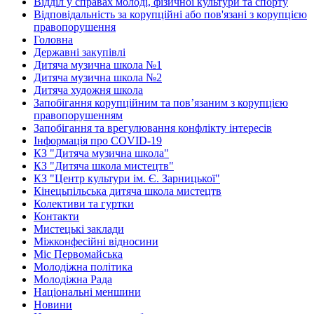
Відділ у справах молоді, фізичної культури та спорту
Відповідальність за корупційні або пов'язані з корупцією
правопорушення
Головна
Державні закупівлі
Дитяча музична школа №1
Дитяча музична школа №2
Дитяча художня школа
Запобігання корупційним та пов’язаним з корупцією
правопорушенням
Запобігання та врегулювання конфлікту інтересів
Інформація про COVID-19
КЗ "Дитяча музична школа"
КЗ "Дитяча школа мистецтв"
КЗ "Центр культури ім. Є. Зарницької"
Кінецьпільська дитяча школа мистецтв
Колективи та гуртки
Контакти
Мистецькі заклади
Міжконфесійні відносини
Міс Первомайська
Молодіжна політика
Молодіжна Рада
Національні меншини
Новини