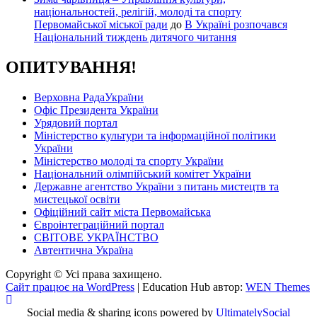
національностей, релігій, молоді та спорту
Первомайської міської ради
до
В Україні розпочався
Національний тиждень дитячого читання
ОПИТУВАННЯ!
Верховна РадаУкраїни
Офіс Президента України
Урядовий портал
Міністерство культури та інформаційної політики
України
Міністерство молоді та спорту України
Національний олімпійський комітет України
Державне агентство України з питань мистецтв та
мистецької освіти
Офіційний сайт міста Первомайська
Євроінтеграційний портал
СВІТОВЕ УКРАЇНСТВО
Автентична Україна
Copyright © Усі права захищено.
Сайт працює на WordPress
|
Education Hub автор:
WEN Themes
Social media & sharing icons powered by
UltimatelySocial