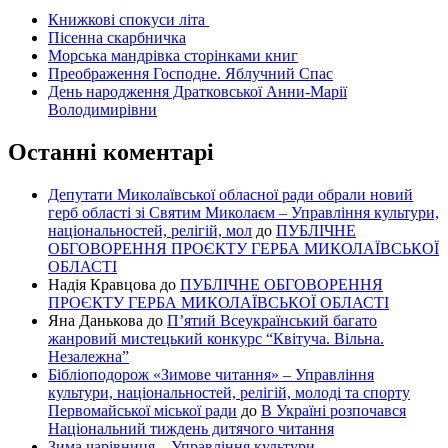
Книжкові спокуси літа
Пісенна скарбничка
Морська мандрівка сторінками книг
Преображення Господне. Яблучний Спас
День народження Дратковської Анни-Марії
Володимирівни
Останні коментарі
Депутати Миколаївської обласної ради обрали новий
герб області зі Святим Миколаєм – Управління культури,
національностей, релігій, мол
до
ПУБЛІЧНЕ
ОБГОВОРЕННЯ ПРОЄКТУ ГЕРБА МИКОЛАЇВСЬКОЇ
ОБЛАСТІ
Надія Кравцова
до
ПУБЛІЧНЕ ОБГОВОРЕННЯ
ПРОЄКТУ ГЕРБА МИКОЛАЇВСЬКОЇ ОБЛАСТІ
Яна Данькова
до
П’ятий Всеукраїнський багато
жанровий мистецький конкурс “Квітуча. Вільна.
Незалежна”
Бібліоподорож «Зимове читання» – Управління
культури, національностей, релігій, молоді та спорту
Первомайської міської ради
до
В Україні розпочався
Національний тиждень дитячого читання
Зима чарівниця – Управління культури,