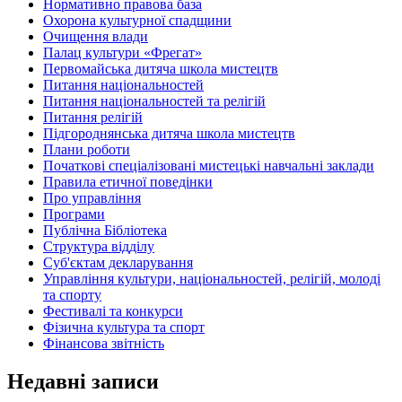
Нормативно правова база
Охорона культурної спадщини
Очищення влади
Палац культури «Фрегат»
Первомайська дитяча школа мистецтв
Питання національностей
Питання національностей та релігій
Питання релігій
Підгороднянська дитяча школа мистецтв
Плани роботи
Початкові спеціалізовані мистецькі навчальні заклади
Правила етичної поведінки
Про управління
Програми
Публічна Бібліотека
Структура відділу
Суб'єктам декларування
Управління культури, національностей, релігій, молоді
та спорту
Фестивалі та конкурси
Фізична культура та спорт
Фінансова звітність
Недавні записи