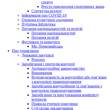
споруд
Реєстр присвоєння спортивних звань
Структура відділу
Інформація про COVID-19
Охорона культурної спадщини
Публічна Бібліотека
Питання національностей та релігій
Питання національностей
Питання релігій
Фестивалі та конкурси
Міс Первомайська
Про управління
Державні закупівлі
Prozorro
Запобігання і протидія корупції
Антикорупційне законодавство
Викривачам
Відповідальність за корупційні або пов’язані
з корупцією правопорушення
Запобігання корупційним та пов’язаним з
корупцією правопорушенням
Запобігання та врегулювання конфлікту
інтересів
Правила етичної поведінки
Суб’єктам декларування