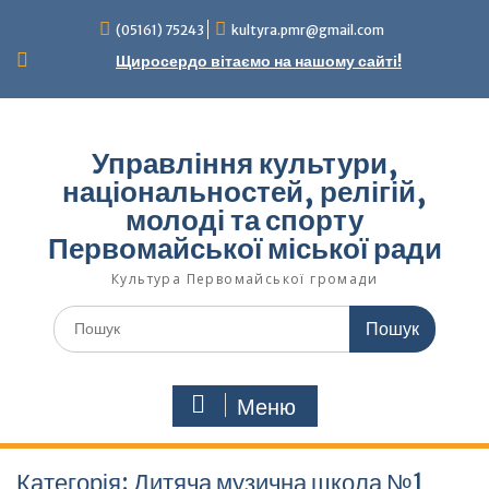
Перейти
(05161) 75243
kultyra.pmr@gmail.com
до
вмісту
Щиросердо вітаємо на нашому сайті!
Управління культури,
національностей, релігій,
молоді та спорту
Первомайської міської ради
Культура Первомайcької громади
Шукати:
Меню
Категорія:
Дитяча музична школа №1