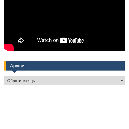
Архіви
Архіви