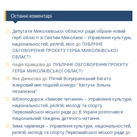
Останні коментарі
Депутати Миколаївської обласної ради обрали новий
герб області зі Святим Миколаєм – Управління культури,
національностей, релігій, мол
до
ПУБЛІЧНЕ
ОБГОВОРЕННЯ ПРОЄКТУ ГЕРБА МИКОЛАЇВСЬКОЇ
ОБЛАСТІ
Надія Кравцова
до
ПУБЛІЧНЕ ОБГОВОРЕННЯ ПРОЄКТУ
ГЕРБА МИКОЛАЇВСЬКОЇ ОБЛАСТІ
Яна Данькова
до
П’ятий Всеукраїнський багато
жанровий мистецький конкурс “Квітуча. Вільна.
Незалежна”
Бібліоподорож «Зимове читання» – Управління культури,
національностей, релігій, молоді та спорту
Первомайської міської ради
до
В Україні розпочався
Національний тиждень дитячого читання
Зима чарівниця – Управління культури, національностей,
релігій, молоді та спорту Первомайської міської ради
до