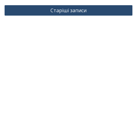
Навігація
Старіші записи
за
записами