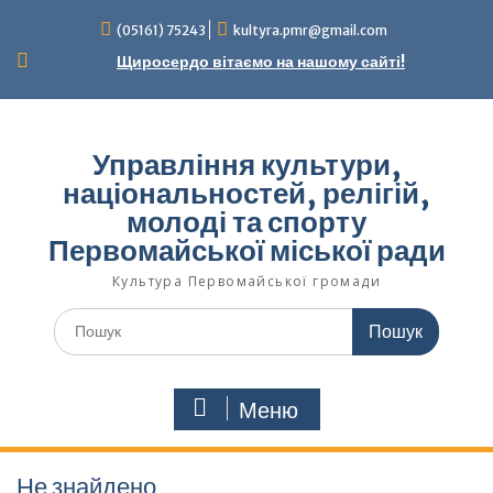
Перейти
(05161) 75243
kultyra.pmr@gmail.com
до
вмісту
Щиросердо вітаємо на нашому сайті!
Управління культури,
національностей, релігій,
молоді та спорту
Первомайської міської ради
Культура Первомайcької громади
Шукати:
Меню
Не знайдено