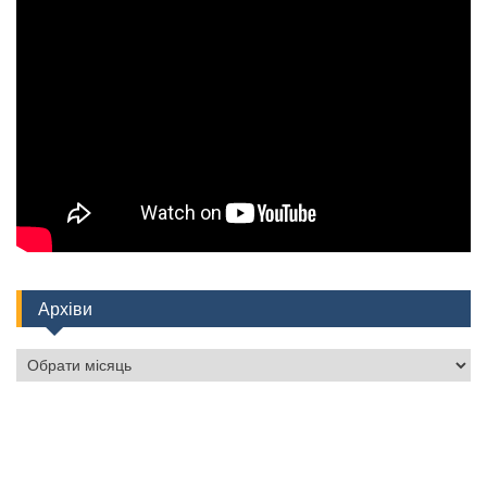
Архіви
Архіви