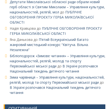
Депутати Миколаївської обласної ради обрали новий
герб області зі Святим Миколаєм – Управління культури,
національностей, релігій, мол
до
ПУБЛІЧНЕ
ОБГОВОРЕННЯ ПРОЄКТУ ГЕРБА МИКОЛАЇВСЬКОЇ
ОБЛАСТІ
Надія Кравцова
до
ПУБЛІЧНЕ ОБГОВОРЕННЯ ПРОЄКТУ
ГЕРБА МИКОЛАЇВСЬКОЇ ОБЛАСТІ
Яна Данькова
до
П’ятий Всеукраїнський багато
жанровий мистецький конкурс “Квітуча. Вільна.
Незалежна”
Бібліоподорож «Зимове читання» – Управління культури,
національностей, релігій, молоді та спорту
Первомайської міської ради
до
В Україні розпочався
Національний тиждень дитячого читання
Зима чарівниця – Управління культури, національностей,
релігій, молоді та спорту Первомайської міської ради
до
В Україні розпочався Національний тиждень дитячого
читання
ОПИТУВАННЯ!