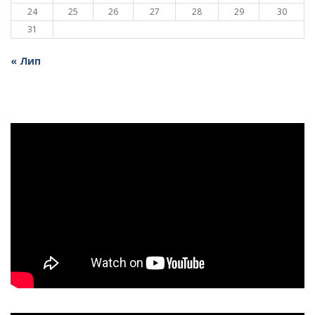
24
25
26
27
28
29
30
31
« Лип