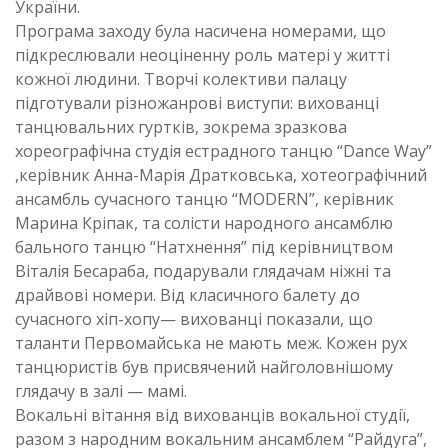
України.
Програма заходу була насичена номерами, що
підкреслювали неоціненну роль матері у житті
кожної людини. Творчі колективи палацу
підготували різножанрові виступи: вихованці
танцювальних гуртків, зокрема зразкова
хореографічна студія естрадного танцю “Dance Way”
,керівник Анна-Марія Дратковська, хотеографічний
ансамбль сучасного танцю “MODERN”, керівник
Марина Кріпак, та солісти народного ансамблю
бального танцю “Натхнення” під керівництвом
Віталія Бесараба, подарували глядачам ніжні та
драйвові номери. Від класичного балету до
сучасного хіп-хопу— вихованці показали, що
таланти Первомайська не мають меж. Кожен рух
танцюристів був присвячений найголовнішому
глядачу в залі — мамі.
Вокальні вітання від вихованців вокальної студії,
разом з народним вокальним ансамблем “Райдуга”,