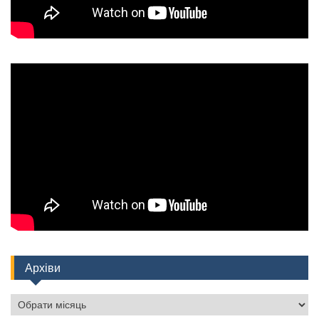
Архіви
Архіви