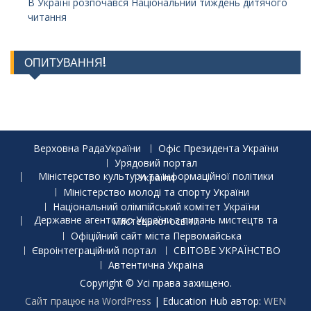
В Україні розпочався Національний тиждень дитячого
читання
ОПИТУВАННЯ!
Верховна РадаУкраїни
Офіс Президента України
Урядовий портал
Міністерство культури та інформаційної політики України
Міністерство молоді та спорту України
Національний олімпійський комітет України
Державне агентство України з питань мистецтв та мистецької освіти
Офіційний сайт міста Первомайська
Євроінтеграційний портал
СВІТОВЕ УКРАЇНСТВО
Автентична Україна
Copyright © Усі права захищено.
Сайт працює на WordPress
|
Education Hub автор:
WEN