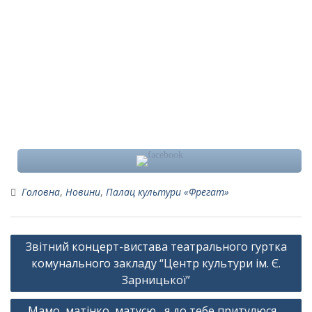
Головна
,
Новини
,
Палац культури «Фрегат»
Навігація
Звітний концерт-вистава театрального гуртка
записів
комунального закладу “Центр культури ім. Є.
Зарницької”
Мамо, матінко, матусю, я до тебе притулюся…