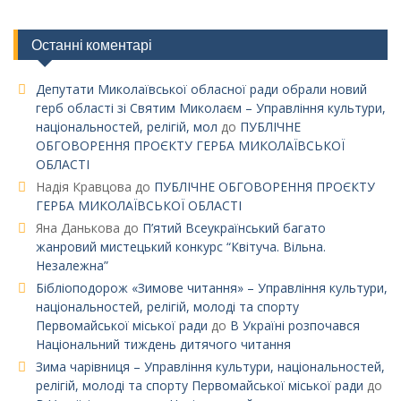
Останні коментарі
Депутати Миколаївської обласної ради обрали новий
герб області зі Святим Миколаєм – Управління культури,
національностей, релігій, мол
до
ПУБЛІЧНЕ
ОБГОВОРЕННЯ ПРОЄКТУ ГЕРБА МИКОЛАЇВСЬКОЇ
ОБЛАСТІ
Надія Кравцова
до
ПУБЛІЧНЕ ОБГОВОРЕННЯ ПРОЄКТУ
ГЕРБА МИКОЛАЇВСЬКОЇ ОБЛАСТІ
Яна Данькова
до
П’ятий Всеукраїнський багато
жанровий мистецький конкурс “Квітуча. Вільна.
Незалежна”
Бібліоподорож «Зимове читання» – Управління культури,
національностей, релігій, молоді та спорту
Первомайської міської ради
до
В Україні розпочався
Національний тиждень дитячого читання
Зима чарівниця – Управління культури, національностей,
релігій, молоді та спорту Первомайської міської ради
до