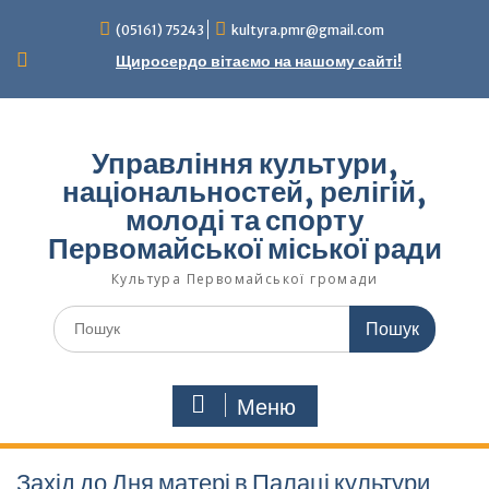
Перейти
(05161) 75243
kultyra.pmr@gmail.com
до
вмісту
Щиросердо вітаємо на нашому сайті!
Управління культури,
національностей, релігій,
молоді та спорту
Первомайської міської ради
Культура Первомайcької громади
Шукати:
Меню
Захід до Дня матері в Палаці культури