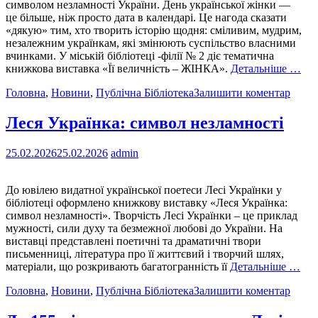
символом незламності України. День української жінки —
це більше, ніж просто дата в календарі. Це нагода сказати
«дякую» тим, хто творить історію щодня: сміливим, мудрим,
незалежним українкам, які змінюють суспільство власними
вчинками. У міській бібліотеці -філії № 2 діє тематична
книжкова виставка «Її величність – ЖІНКА».
Детальніше …
Головна
,
Новини
,
Публічна Бібліотека
Залишити коментар
Леся Українка: символ незламності
25.02.2026
25.02.2026
admin
До ювілею видатної української поетеси Лесі Українки у
бібліотеці оформлено книжкову виставку «Леся Українка:
символ незламності». Творчість Лесі Українки – це приклад
мужності, сили духу та безмежної любові до України. На
виставці представлені поетичні та драматичні твори
письменниці, література про її життєвий і творчий шлях,
матеріали, що розкривають багатогранність її
Детальніше …
Головна
,
Новини
,
Публічна Бібліотека
Залишити коментар