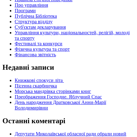
Про управління
Програми
Публічна Бібліотека
Структура відділу
Суб'єктам декларування
Управління культури, національностей, релігій, молоді
та спорту
Фестивалі та конкурси
Фізична культура та спорт
Фінансова звітність
Недавні записи
Книжкові спокуси літа
Пісенна скарбничка
Морська мандрівка сторінками книг
Преображення Господне. Яблучний Спас
День народження Дратковської Анни-Марії
Володимирівни
Останні коментарі
Депутати Миколаївської обласної ради обрали новий