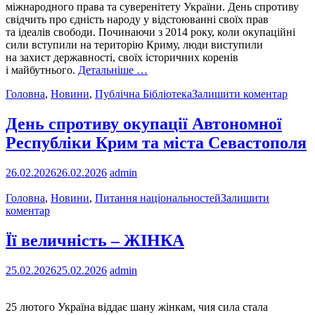
міжнародного права та суверенітету України. День спротиву
свідчить про єдність народу у відстоюванні своїх прав
та ідеалів свободи. Починаючи з 2014 року, коли окупаційні
сили вступили на територію Криму, люди виступили
на захист державності, своїх історичних коренів
і майбутнього.
Детальніше …
Головна
,
Новини
,
Публічна Бібліотека
Залишити коментар
День спротиву окупації Автономної
Республіки Крим та міста Севастополя
26.02.2026
26.02.2026
admin
Головна
,
Новини
,
Питання національностей
Залишити
коментар
Її величність – ЖІНКА
25.02.2026
25.02.2026
admin
25 лютого Україна віддає шану жінкам, чия сила стала