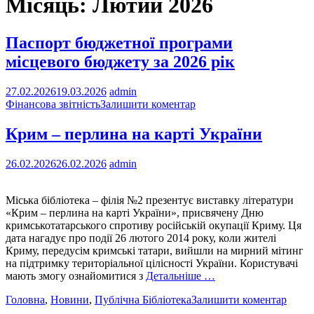
Місяць:
Лютий 2026
Паспорт бюджетної програми
місцевого бюджету за 2026 рік
27.02.2026
19.03.2026
admin
Фінансова звітність
Залишити коментар
Крим – перлина на карті України
26.02.2026
26.02.2026
admin
Міська бібліотека – філія №2 презентує виставку літератури
«Крим – перлина на карті України», присвячену Дню
кримськотатарського спротиву російській окупації Криму. Ця
дата нагадує про події 26 лютого 2014 року, коли жителі
Криму, передусім кримські татари, вийшли на мирний мітинг
на підтримку територіальної цілісності України. Користувачі
мають змогу ознайомитися з
Детальніше …
Головна
,
Новини
,
Публічна Бібліотека
Залишити коментар