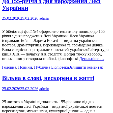
До 155-річчя з дня народження Лесі
Українки
25.02.2026
25.02.2026
admin
У бібліотеці-філії №4 оформлено тематичну полицю до 155-
річчя з дня народження Лесі Українки. Леся Українка
(справжнє ім’я — Лариса Косач) — видатна українська
поетеса, драматургиня, перекладачка та громадська діячка.
Вона є однією з центральних постатей української літератури
кінця ХІХ — початку ХХ століття. Попри тяжку хворобу,
письменниця створила глибокі, філософські
Детальніше …
Головна
,
Новини
,
Публічна Бібліотека
Залишити коментар
Вільна в слові, нескорена в житті
25.02.2026
25.02.2026
admin
25 лютого в Україні відзначають 155-річницю від дня
народження Лесі Українки – видатної української поетеси,
перекладачки,музикантки, культурної діячки – одна з