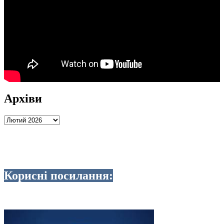
Архіви
Архіви
Корисні посилання: