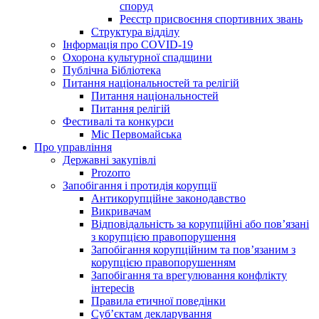
споруд
Реєстр присвоєння спортивних звань
Структура відділу
Інформація про COVID-19
Охорона культурної спадщини
Публічна Бібліотека
Питання національностей та релігій
Питання національностей
Питання релігій
Фестивалі та конкурси
Міс Первомайська
Про управління
Державні закупівлі
Prozorro
Запобігання і протидія корупції
Антикорупційне законодавство
Викривачам
Відповідальність за корупційні або пов’язані
з корупцією правопорушення
Запобігання корупційним та пов’язаним з
корупцією правопорушенням
Запобігання та врегулювання конфлікту
інтересів
Правила етичної поведінки
Суб’єктам декларування