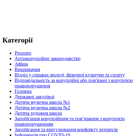
Категорії
Prozorro
Антикорупційне законодавство
Афіша
Викривачам
Відділ у справах молоді, фізичної культури та спорту
Відповідальність за корупційні або пов'язані з корупцією
правопорушення
Головна
Державні закупівлі
Дитяча музична школа №1
Дитяча музична школа №2
Дитяча художня школа
Запобігання корупційним та пов’язаним з корупцією
правопорушенням
Запобігання та врегулювання конфлікту інтересів
Інформація про COVID-19