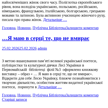
найосвіченіших жінок свого часу. Поліглотка європейського
рівня, вона володіла українською, польською, російською,
німецькою, французькою, італійською, болгарською, грецькою
мовами та латиною. Була активною учасницею жіночого руху,
писала про права жінок.
Детальніше …
Головна
,
Новини
,
Публічна Бібліотека
Залишити коментар
…Я маю в серці те, що не вмирає
25.02.2026
25.02.2026
admin
З метою вшанування пам’яті великої української поетеси,
публіцистки та культурної діячки Лесі Українки в
Первомайській бібліотеці філії №3 оформлено книжкову
виставку – образ « … Я маю в серці те, що не вмирає».
Відкрити для себе Лесю Українку, ближче познайомитися з
творчою діяльністю, особистим життям видатної української
поетеси, поринути в
Детальніше …
Головна
,
Новини
,
Публічна Бібліотека
Залишити коментар
Навігація
Старіші записи
за