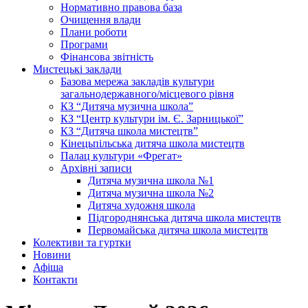
Нормативно правова база
Очищення влади
Плани роботи
Програми
Фінансова звітність
Мистецькі заклади
Базова мережа закладів культури
загальнодержавного/місцевого рівня
КЗ “Дитяча музична школа”
КЗ “Центр культури ім. Є. Зарницької”
КЗ “Дитяча школа мистецтв”
Кінецьпільська дитяча школа мистецтв
Палац культури «Фрегат»
Архівні записи
Дитяча музична школа №1
Дитяча музична школа №2
Дитяча художня школа
Підгороднянська дитяча школа мистецтв
Первомайська дитяча школа мистецтв
Колективи та гуртки
Новини
Афіша
Контакти