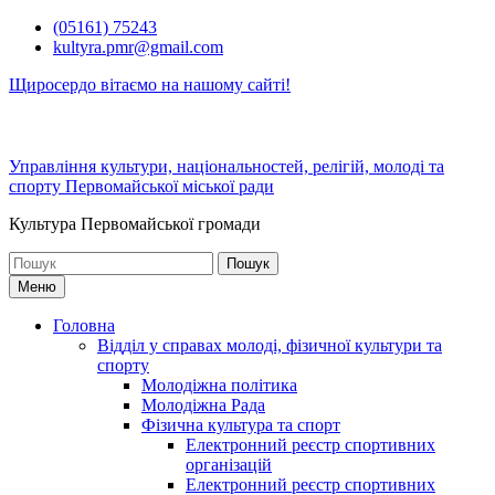
Перейти
(05161) 75243
до
kultyra.pmr@gmail.com
вмісту
Щиросердо вітаємо на нашому сайті!
Управління культури, національностей, релігій, молоді та
спорту Первомайської міської ради
Культура Первомайcької громади
Шукати:
Меню
Головна
Відділ у справах молоді, фізичної культури та
спорту
Молодіжна політика
Молодіжна Рада
Фізична культура та спорт
Електронний реєстр спортивних
організацій
Електронний реєстр спортивних