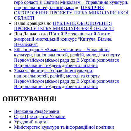
герб області зі Святим Миколаєм – Управління культури,
національностей, релігій, мол
до
ПУБЛІЧНЕ
ОБГОВОРЕННЯ ПРОЄКТУ ГЕРБА МИКОЛАЇВСЬКОЇ
ОБЛАСТІ
Надія Кравцова
до
ПУБЛІЧНЕ ОБГОВОРЕННЯ
ПРОЄКТУ ГЕРБА МИКОЛАЇВСЬКОЇ ОБЛАСТІ
Яна Данькова
до
П’ятий Всеукраїнський багато
жанровий мистецький конкурс “Квітуча. Вільна.
Незалежна”
Бібліоподорож «Зимове читання» – Управління
культури, національностей, релігій, молоді та спорту
Первомайської міської ради
до
В Україні розпочався
Національний тиждень дитячого читання
Зима чарівниця – Управління культури,
національностей, релігій, молоді та спорту
Первомайської міської ради
до
В Україні розпочався
Національний тиждень дитячого читання
ОПИТУВАННЯ!
Верховна РадаУкраїни
Офіс Президента України
Урядовий портал
Міністерство культури та інформаційної політики