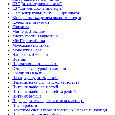
КЗ "Дитяча музична школа"
КЗ "Дитяча школа мистецтв"
КЗ "Центр культури ім. Є. Зарницької"
Кінецьпільська дитяча школа мистецтв
Колективи та гуртки
Контакти
Мистецькі заклади
Міжконфесійні відносини
Міс Первомайська
Молодіжна політика
Молодіжна Рада
Національні меншини
Новини
Нормативно правова база
Охорона культурної спадщини
Очищення влади
Палац культури «Фрегат»
Первомайська дитяча школа мистецтв
Питання національностей
Питання національностей та релігій
Питання релігій
Підгороднянська дитяча школа мистецтв
Плани роботи
Початкові спеціалізовані мистецькі навчальні заклади
Правила етичної поведінки