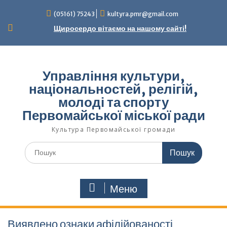
Перейти
(05161) 75243
kultyra.pmr@gmail.com
до
вмісту
Щиросердо вітаємо на нашому сайті!
Управління культури,
національностей, релігій,
молоді та спорту
Первомайської міської ради
Культура Первомайcької громади
Шукати:
Меню
Виявлено ознаки афілійованості