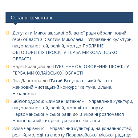
Останні коментарі
Депутати Миколаївської обласної ради обрали новий
герб області зі Святим Миколаєм – Управління культури,
національностей, релігій, мол
до
ПУБЛІЧНЕ
ОБГОВОРЕННЯ ПРОЄКТУ ГЕРБА МИКОЛАЇВСЬКОЇ
ОБЛАСТІ
Надія Кравцова
до
ПУБЛІЧНЕ ОБГОВОРЕННЯ ПРОЄКТУ
ГЕРБА МИКОЛАЇВСЬКОЇ ОБЛАСТІ
Яна Данькова
до
П’ятий Всеукраїнський багато
жанровий мистецький конкурс “Квітуча. Вільна.
Незалежна”
Бібліоподорож «Зимове читання» – Управління культури,
національностей, релігій, молоді та спорту
Первомайської міської ради
до
В Україні розпочався
Національний тиждень дитячого читання
Зима чарівниця – Управління культури, національностей,
релігій, молоді та спорту Первомайської міської ради
до