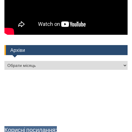
Архіви
Архіви
Корисні посилання: