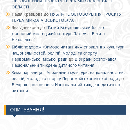
ОБГОВОРЕННЯ ПРОЄКТУ ГЕРБА МИКОЛАЇВСЬКОЇ
ОБЛАСТІ
Надія Кравцова
до
ПУБЛІЧНЕ ОБГОВОРЕННЯ ПРОЄКТУ
ГЕРБА МИКОЛАЇВСЬКОЇ ОБЛАСТІ
Яна Данькова
до
П’ятий Всеукраїнський багато
жанровий мистецький конкурс “Квітуча. Вільна.
Незалежна”
Бібліоподорож «Зимове читання» – Управління культури,
національностей, релігій, молоді та спорту
Первомайської міської ради
до
В Україні розпочався
Національний тиждень дитячого читання
Зима чарівниця – Управління культури, національностей,
релігій, молоді та спорту Первомайської міської ради
до
В Україні розпочався Національний тиждень дитячого
читання
ОПИТУВАННЯ!