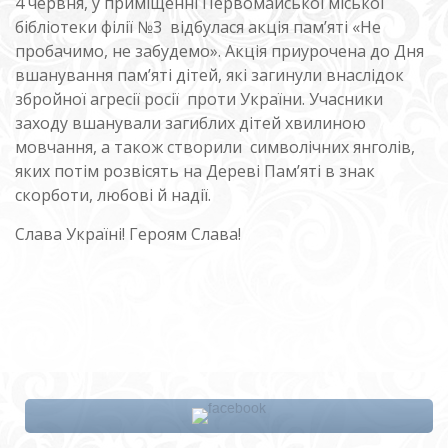
4 червня, у приміщенні Первомайської міської
бібліотеки філії №3 відбулася акція пам’яті «Не
пробачимо, не забудемо». Акція приурочена до Дня
вшанування пам’яті дітей, які загинули внаслідок
збройної агресії росії проти України. Учасники
заходу вшанували загиблих дітей хвилиною
мовчання, а також створили символічних янголів,
яких потім розвісять на Дереві Пам’яті в знак
скорботи, любові й надії.
Слава Україні! Героям Слава!