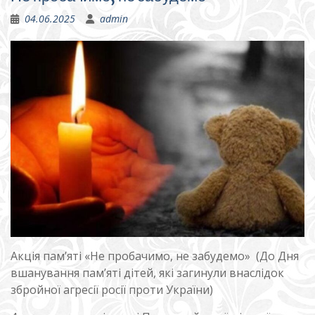
04.06.2025
admin
Акція пам’яті «Не пробачимо, не забудемо» (До Дня
вшанування пам’яті дітей, які загинули внаслідок
збройної агресії росії проти України)