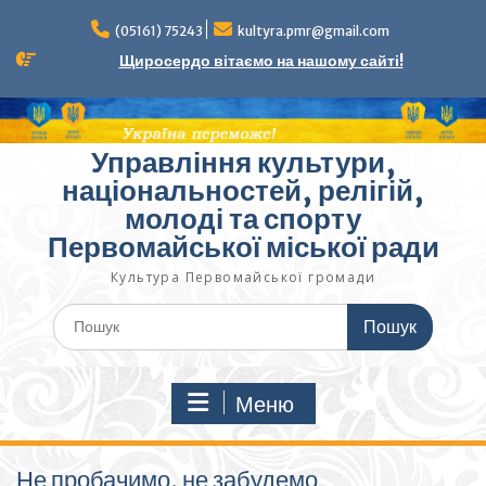
Перейти
до
(05161) 75243
kultyra.pmr@gmail.com
вмісту
Щиросердо вітаємо на нашому сайті!
Управління культури,
національностей, релігій,
молоді та спорту
Первомайської міської ради
Культура Первомайcької громади
Шукати:
Меню
Не пробачимо, не забудемо