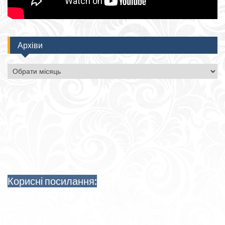
Архіви
Архіви
Корисні посилання: