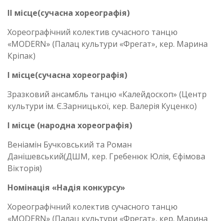
ІІ місце(сучасна хореографія)
Хореографічний колектив сучасного танцю
«MODERN» (Палац культури «Фрегат», кер. Марина
Кріпак)
І місце(сучасна хореографія)
Зразковий ансамбль танцю «Калейдоскоп» (Центр
культури ім. Є.Зарницької, кер. Валерія Куценко)
І місце (народна хореографія)
Веніамін Бучковський та Роман
Данішевський(ДШМ, кер. Гребенюк Юлія, Єфімова
Вікторія)
Номінація «Надія конкурсу»
Хореографічний колектив сучасного танцю
«MODERN» (Палац культури «Фрегат», кер. Марина