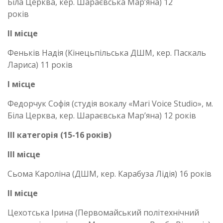
Біла Церква, кер. Шараєвська Мар’яна) 12
років
ІІ місце
Феньків Надія (Кінецьпільська ДШМ, кер. Паскаль
Лариса) 11 років
І місце
Федорчук Софія (студія вокалу «Mari Voice Studio», м.
Біла Церква, кер. Шараєвська Мар’яна) 12 років
ІІІ категорія (15-16 років)
ІІІ місце
Сьома Кароліна (ДШМ, кер. Карабуза Лідія) 16 років
ІІ місце
Цехотська Ірина (Первомайський політехнічний