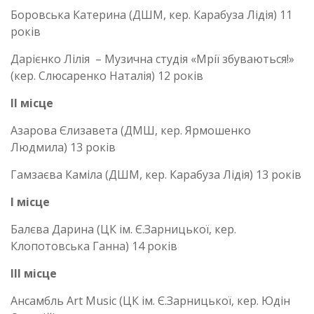
Боровська Катерина (ДШМ, кер. Карабуза Лідія) 11
років
Дарієнко Лілія – Музична студія «Мрії збуваються!»
(кер. Слюсаренко Наталія) 12 років
ІІ місце
Азарова Єлизавета (ДМШ, кер. Ярмошенко
Людмила) 13 років
Гамзаєва Каміла (ДШМ, кер. Карабуза Лідія) 13 років
І місце
Балєва Дарина (ЦК ім. Є.Зарницької, кер.
Клопотовська Ганна) 14 років
ІІІ місце
Ансамбль Art Music (ЦК ім. Є.Зарницької, кер. Юдін