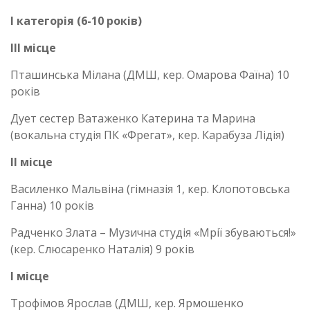
І категорія (6-10 років)
ІІІ місце
Пташинська Мілана (ДМШ, кер. Омарова Фаїна) 10
років
Дует сестер Ватаженко Катерина та Марина
(вокальна студія ПК «Фрегат», кер. Карабуза Лідія)
ІІ місце
Василенко Мальвіна (гімназія 1, кер. Клопотовська
Ганна) 10 років
Радченко Злата – Музична студія «Мрії збуваються!»
(кер. Слюсаренко Наталія) 9 років
І місце
Трофімов Ярослав (ДМШ, кер. Ярмошенко