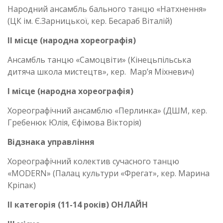
Народний ансамбль бального танцю «Натхнення»
(ЦК ім. Є.Зарницької, кер. Бесараб Віталій)
ІІ місце (народна хореографія)
Ансамбль танцю «Самоцвіти» (Кінецьпільська
дитяча школа мистецтв», кер. Мар’я Міхневич)
І місце (народна хореографія)
Хореографічний ансамблю «Перлинка» (ДШМ, кер.
Гребенюк Юлія, Єфімова Вікторія)
Відзнака управління
Хореографічний колектив сучасного танцю
«MODERN» (Палац культури «Фрегат», кер. Марина
Кріпак)
ІІ категорія (11-14 років) ОНЛАЙН