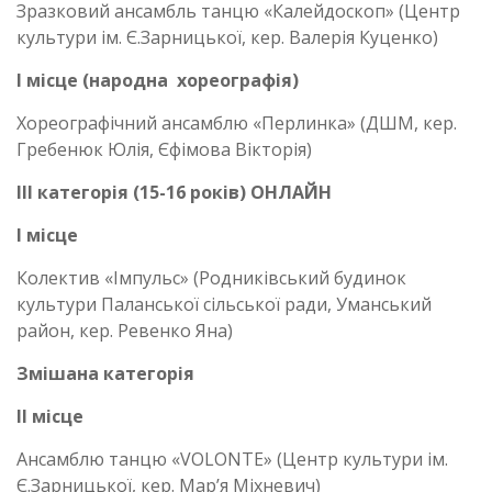
Зразковий ансамбль танцю «Калейдоскоп» (Центр
культури ім. Є.Зарницької, кер. Валерія Куценко)
І місце
(народна хореографія)
Хореографічний ансамблю «Перлинка» (ДШМ, кер.
Гребенюк Юлія, Єфімова Вікторія)
ІІІ категорія (15-16 років) ОНЛАЙН
І місце
Колектив «Імпульс» (Родниківський будинок
культури Паланської сільської ради, Уманський
район, кер. Ревенко Яна)
Змішана категорія
ІІ місце
Ансамблю танцю «VOLONTE» (Центр культури ім.
Є.Зарницької, кер. Мар’я Міхневич)