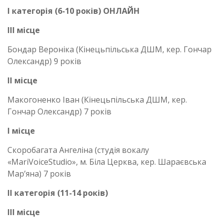
І категорія (6-10 років) ОНЛАЙН
ІІІ місце
Бондар Вероніка (Кінецьпільська ДШМ, кер. Гончар
Олександр) 9 років
ІІ місце
Макогоненко Іван (Кінецьпільська ДШМ, кер.
Гончар Олександр) 7 років
І місце
Скоробагата Ангеліна (студія вокалу
«MariVoiceStudio», м. Біла Церква, кер. Шараєвська
Мар’яна) 7 років
ІІ категорія (11-14 років)
ІІІ місце