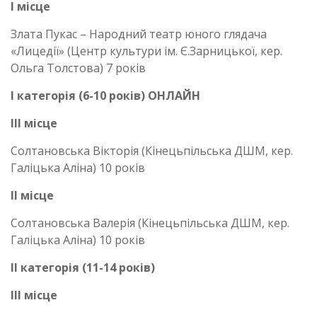
І місце
Злата Пукас – Народний театр юного глядача
«Лицедії» (Центр культури ім. Є.Зарницької, кер.
Ольга Толстова) 7 років
І категорія (6-10 років) ОНЛАЙН
ІІІ місце
Солтановська Вікторія (Кінецьпільська ДШМ, кер.
Галіцька Аліна) 10 років
ІІ місце
Солтановська Валерія (Кінецьпільська ДШМ, кер.
Галіцька Аліна) 10 років
ІІ категорія (11-14 років)
ІІІ місце