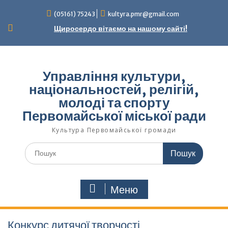
Перейти
(05161) 75243
kultyra.pmr@gmail.com
до
вмісту
Щиросердо вітаємо на нашому сайті!
Управління культури,
національностей, релігій,
молоді та спорту
Первомайської міської ради
Культура Первомайcької громади
Шукати:
Меню
Конкурс дитячої творчості