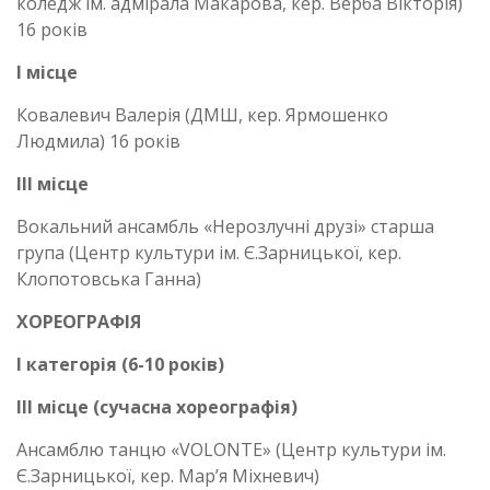
коледж ім. адмірала Макарова, кер. Верба Вікторія)
16 років
І місце
Ковалевич Валерія (ДМШ, кер. Ярмошенко
Людмила) 16 років
ІІІ місце
Вокальний ансамбль «Нерозлучні друзі» старша
група (Центр культури ім. Є.Зарницької, кер.
Клопотовська Ганна)
ХОРЕОГРАФІЯ
І категорія (6-10 років)
ІІІ місце (сучасна хореографія)
Ансамблю танцю «VOLONTE» (Центр культури ім.
Є.Зарницької, кер. Мар’я Міхневич)