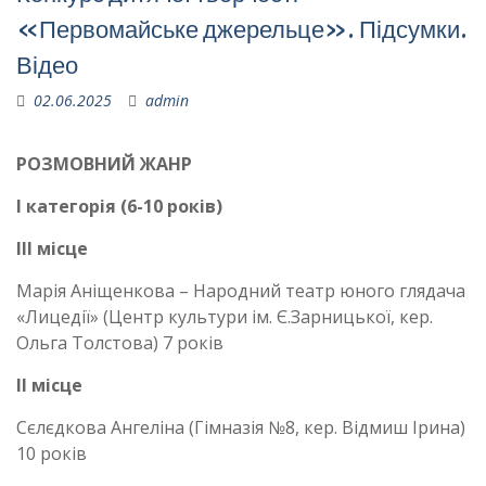
«Первомайське джерельце». Підсумки.
Відео
02.06.2025
admin
РОЗМОВНИЙ ЖАНР
І категорія (6-10 років)
ІІІ місце
Марія Аніщенкова – Народний театр юного глядача
«Лицедії» (Центр культури ім. Є.Зарницької, кер.
Ольга Толстова) 7 років
ІІ місце
Сєлєдкова Ангеліна (Гімназія №8, кер. Відмиш Ірина)
10 років