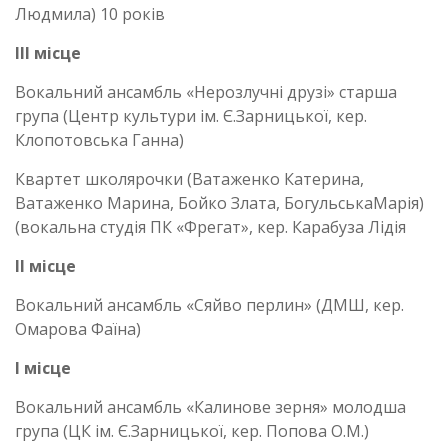
Людмила) 10 років
ІІІ місце
Вокальний ансамбль «Нерозлучні друзі» старша
група (Центр культури ім. Є.Зарницької, кер.
Клопотовська Ганна)
Квартет школярочки (Ватаженко Катерина,
Ватаженко Марина, Бойко Злата, БогульськаМарія)
(вокальна студія ПК «Фрегат», кер. Карабуза Лідія
ІІ місце
Вокальний ансамбль «Сяйво перлин» (ДМШ, кер.
Омарова Фаїна)
І місце
Вокальний ансамбль «Калинове зерня» молодша
група (ЦК ім. Є.Зарницької, кер. Попова О.М.)