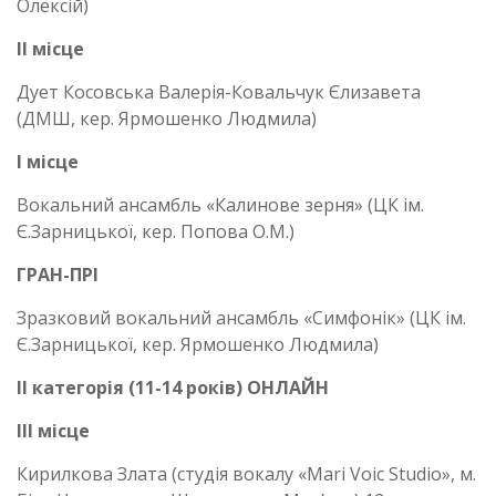
Олексій)
ІІ місце
Дует Косовська Валерія-Ковальчук Єлизавета
(ДМШ, кер. Ярмошенко Людмила)
І місце
Вокальний ансамбль «Калинове зерня» (ЦК ім.
Є.Зарницької, кер. Попова О.М.)
ГРАН-ПРІ
Зразковий вокальний ансамбль «Симфонік» (ЦК ім.
Є.Зарницької, кер. Ярмошенко Людмила)
ІІ категорія (11-14 років) ОНЛАЙН
ІІІ місце
Кирилкова Злата (студія вокалу «Mari Voic Studio», м.