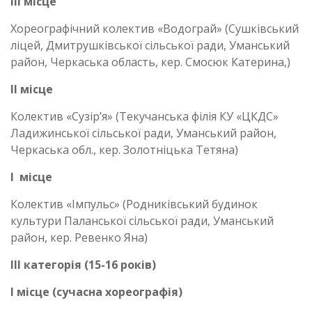
ІІІ місце
Хореографічний колектив «Водограй» (Сушківський
ліцей, Дмитрушківської сільської ради, Уманський
район, Черкаська область, кер. Смосюк Катерина,)
ІІ місце
Колектив «Сузір’я» (Текучанська філія КУ «ЦКДС»
Ладижинської сільської ради, Уманський район,
Черкаська обл., кер. Золотніцька Тетяна)
І місце
Колектив «Імпульс» (Родниківський будинок
культури Паланської сільської ради, Уманський
район, кер. Ревенко Яна)
ІІІ категорія (15-16 років)
І місце
(сучасна хореографія)