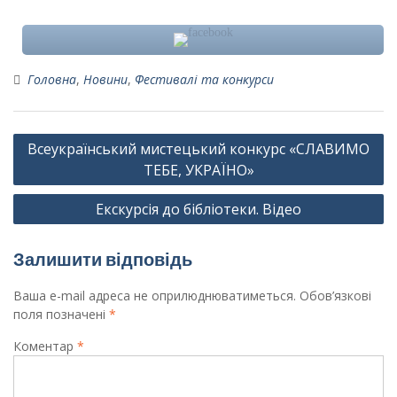
Головна
,
Новини
,
Фестивалі та конкурси
Навігація
Всеукраїнський мистецький конкурс «СЛАВИМО
записів
ТЕБЕ, УКРАЇНО»
Екскурсія до бібліотеки. Відео
Залишити відповідь
Ваша e-mail адреса не оприлюднюватиметься.
Обов’язкові
поля позначені
*
Коментар
*