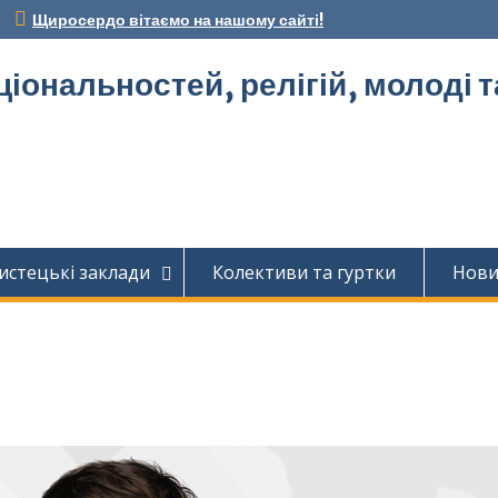
Щиросердо вітаємо на нашому сайті!
ціональностей, релігій, молоді 
истецькі заклади
Колективи та гуртки
Нов