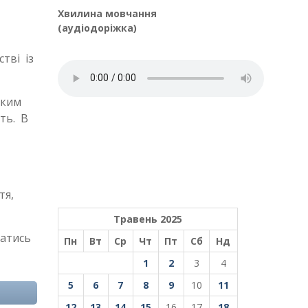
Хвилина мовчання
(аудіодоріжка)
тві із
яким
ть. В
тя,
Травень 2025
натись
Пн
Вт
Ср
Чт
Пт
Сб
Нд
1
2
3
4
5
6
7
8
9
10
11
12
13
14
15
16
17
18