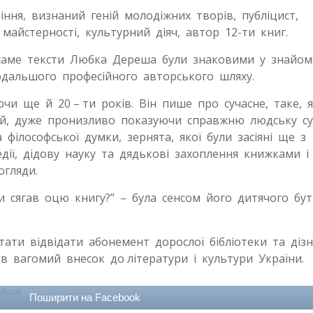
ння, визнаний геній молодіжних творів, публіцист,
 майстерності, культурний діяч, автор 12-ти книг.
аме тексти Любка Дереша були знаковими у знайомс
дальшого професійного авторського шляху.
ще й 20 – ти років. Він пише про сучасне, таке, 
цій, дуже пронизливо показуючи справжню людську су
 філософської думки, зернята, якої були засіяні ще з
дії, дідову науку та дядькові захоплення книжками і
огляди.
сягав оцю книгу?” – була сенсом його дитячого бут
ти відвідати абонемент дорослої бібліотеки та діз
в вагомий внесок до літератури і культури України.
Поширити на Facebook