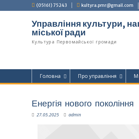
Перейти
(05161) 75243
kultyra.pmr@gmail.com
до
вмісту
Управління культури, на
міської ради
Культура Первомайcької громади
Головна
Про управління
М
Енергія нового покоління
27.05.2025
admin