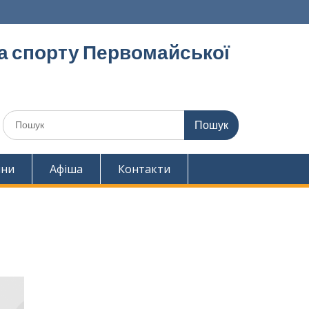
та спорту Первомайської
Шукати:
ини
Афіша
Контакти