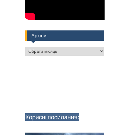
Архіви
Архіви
Корисні посилання: