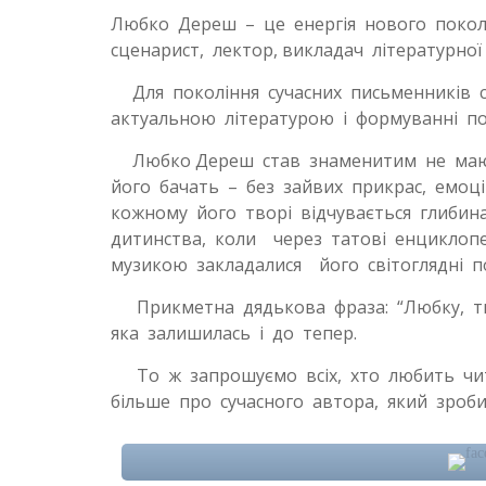
Любко Дереш – це енергія нового поколі
сценарист, лектор, викладач літературної
Для покоління сучасних письменників с
актуальною літературою і формуванні по
Любко Дереш став знаменитим не маючи 
його бачать – без зайвих прикрас, емо
кожному його творі відчувається глибина
дитинства, коли через татові енциклопе
музикою закладалися його світоглядні п
Прикметна дядькова фраза: “Любку, ти 
яка залишилась і до тепер.
То ж запрошуємо всіх, хто любить чита
більше про сучасного автора, який зроби