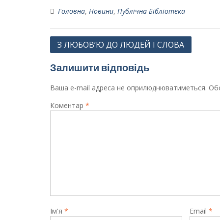
Головна
,
Новини
,
Публічна Бібліотека
Навігація
З ЛЮБОВ’Ю ДО ЛЮДЕЙ І СЛОВА
записів
Залишити відповідь
Ваша e-mail адреса не оприлюднюватиметься.
Обо
Коментар
*
Ім'я
*
Email
*