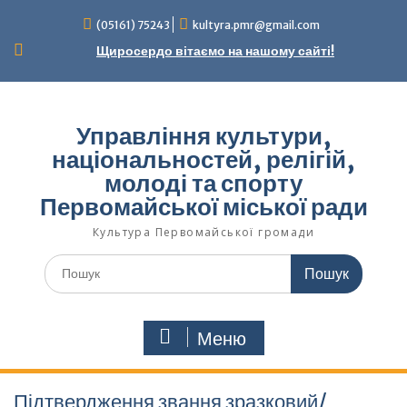
Перейти
(05161) 75243
kultyra.pmr@gmail.com
до
вмісту
Щиросердо вітаємо на нашому сайті!
Управління культури,
національностей, релігій,
молоді та спорту
Первомайської міської ради
Культура Первомайcької громади
Шукати:
Меню
Підтвердження звання зразковий/