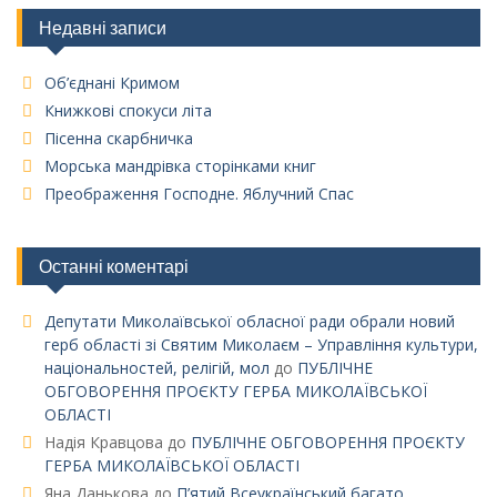
Недавні записи
Об’єднані Кримом
Книжкові спокуси літа
Пісенна скарбничка
Морська мандрівка сторінками книг
Преображення Господне. Яблучний Спас
Останні коментарі
Депутати Миколаївської обласної ради обрали новий
герб області зі Святим Миколаєм – Управління культури,
національностей, релігій, мол
до
ПУБЛІЧНЕ
ОБГОВОРЕННЯ ПРОЄКТУ ГЕРБА МИКОЛАЇВСЬКОЇ
ОБЛАСТІ
Надія Кравцова
до
ПУБЛІЧНЕ ОБГОВОРЕННЯ ПРОЄКТУ
ГЕРБА МИКОЛАЇВСЬКОЇ ОБЛАСТІ
Яна Данькова
до
П’ятий Всеукраїнський багато