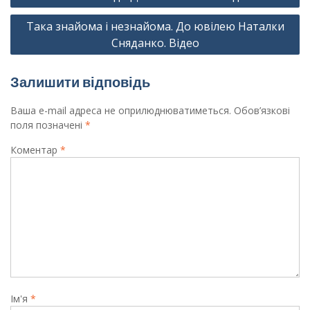
записів
Така знайома і незнайома. До ювілею Наталки
Сняданко. Відео
Залишити відповідь
Ваша e-mail адреса не оприлюднюватиметься.
Обов’язкові
поля позначені
*
Коментар
*
Ім'я
*