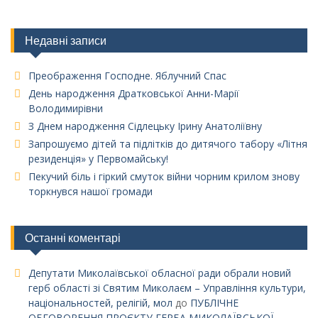
Недавні записи
Преображення Господне. Яблучний Спас
День народження Дратковської Анни-Марії
Володимирівни
З Днем народження Сідлецьку Ірину Анатоліївну
Запрошуємо дітей та підлітків до дитячого табору «Літня
резиденція» у Первомайську!
Пекучий біль і гіркий смуток війни чорним крилом знову
торкнувся нашої громади
Останні коментарі
Депутати Миколаївської обласної ради обрали новий
герб області зі Святим Миколаєм – Управління культури,
національностей, релігій, мол
до
ПУБЛІЧНЕ
ОБГОВОРЕННЯ ПРОЄКТУ ГЕРБА МИКОЛАЇВСЬКОЇ