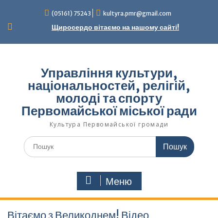
Перейти
(05161) 75243
kultyra.pmr@gmail.com
до
вмісту
Щиросердо вітаємо на нашому сайті!
Управління культури,
національностей, релігій,
молоді та спорту
Первомайської міської ради
Культура Первомайcької громади
Шукати:
Меню
Вітаємо з Великоднем! Відео