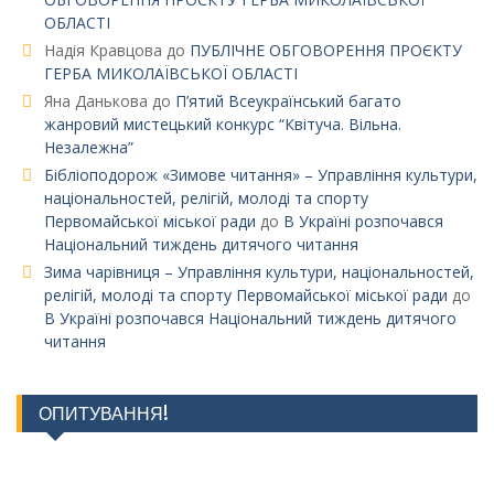
ОБЛАСТІ
Надія Кравцова
до
ПУБЛІЧНЕ ОБГОВОРЕННЯ ПРОЄКТУ
ГЕРБА МИКОЛАЇВСЬКОЇ ОБЛАСТІ
Яна Данькова
до
П’ятий Всеукраїнський багато
жанровий мистецький конкурс “Квітуча. Вільна.
Незалежна”
Бібліоподорож «Зимове читання» – Управління культури,
національностей, релігій, молоді та спорту
Первомайської міської ради
до
В Україні розпочався
Національний тиждень дитячого читання
Зима чарівниця – Управління культури, національностей,
релігій, молоді та спорту Первомайської міської ради
до
В Україні розпочався Національний тиждень дитячого
читання
ОПИТУВАННЯ!