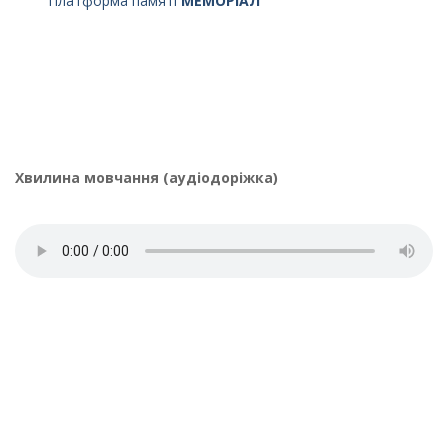
Платформа памяті
МЕМОРІАЛ
Хвилина мовчання (аудіодоріжка)